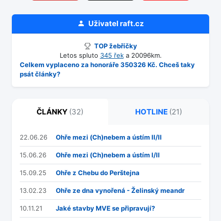
Uživatel
raft.cz
TOP žebříčky
Letos spluto
345 řek
a 20096km.
Celkem vyplaceno za honoráře 350326 Kč. Chceš taky
psát články?
ČLÁNKY
(32)
HOTLINE
(21)
22.06.26
Ohře mezi (Ch)nebem a ústím II/II
15.06.26
Ohře mezi (Ch)nebem a ústím I/II
15.09.25
Ohře z Chebu do Perštejna
13.02.23
Ohře ze dna vynořená - Želinský meandr
10.11.21
Jaké stavby MVE se připravují?