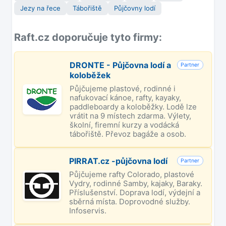
Jezy na řece
Tábořiště
Půjčovny lodí
Raft.cz doporučuje tyto firmy:
DRONTE - Půjčovna lodí a
Partner
koloběžek
Půjčujeme plastové, rodinné i
nafukovací kánoe, rafty, kayaky,
paddleboardy a koloběžky. Lodě lze
vrátit na 9 místech zdarma. Výlety,
školní, firemní kurzy a vodácká
tábořiště. Převoz bagáže a osob.
PIRRAT.cz -půjčovna lodí
Partner
Půjčujeme rafty Colorado, plastové
Vydry, rodinné Samby, kajaky, Baraky.
Příslušenství. Doprava lodí, výdejní a
sběrná místa. Doprovodné služby.
Infoservis.