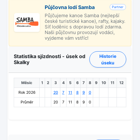
Půjčovna lodí Samba
Partner
Půjčujeme kanoe Samba (nejlepší
české turistické kanoe), rafty, kajaky.
Síť loděnic s dopravou lodí zdarma.
Naši půjčovnu provozují vodáci,
vyjdeme vám vstříc!
Statistika sjízdnosti - úsek od
Historie
Skalky
úseku
Měsíc
1
2
3
4
5
6
7
8
9
10
11
12
Rok 2026
20
7
11
8
9
0
Průměr
20
7
11
8
9
0