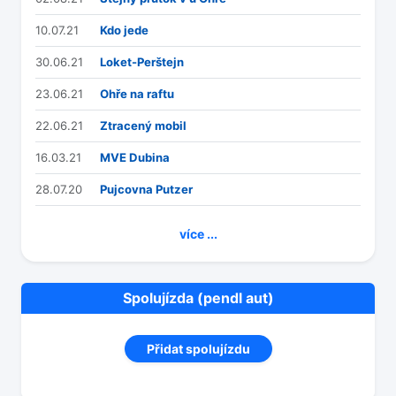
10.07.21
Kdo jede
30.06.21
Loket-Perštejn
23.06.21
Ohře na raftu
22.06.21
Ztracený mobil
16.03.21
MVE Dubina
28.07.20
Pujcovna Putzer
více ...
Spolujízda (pendl aut)
Přidat spolujízdu