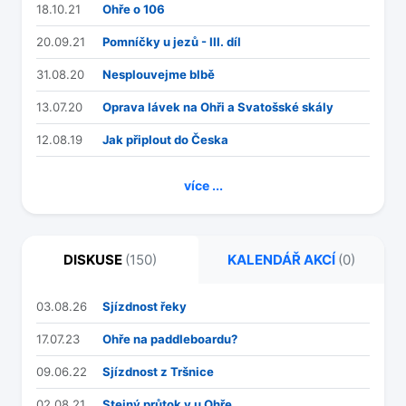
18.10.21
Ohře o 106
20.09.21
Pomníčky u jezů - III. díl
31.08.20
Nesplouvejme blbě
13.07.20
Oprava lávek na Ohři a Svatošské skály
12.08.19
Jak připlout do Česka
více ...
DISKUSE
(150)
KALENDÁŘ AKCÍ
(0)
03.08.26
Sjízdnost řeky
17.07.23
Ohře na paddleboardu?
09.06.22
Sjízdnost z Tršnice
02.08.21
Stejný průtok v u Ohře