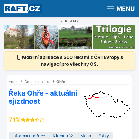
Registrace
Přihlášení
MENU
- REKLAMA -
Mobilní aplikace s 500 řekami z ČR i Evropy s
navigací pro všechny OS.
Home
Česká republika
Ohře
Řeka Ohře - aktuální
sjízdnost
71%
Informace o řece
Kilometráž
Mapa
Fotky