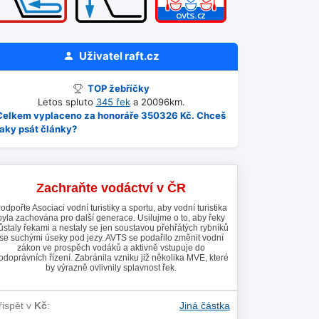
Uživatel
raft.cz
TOP žebříčky
Letos spluto
345 řek
a 20096km.
Celkem vyplaceno za honoráře 350326 Kč. Chceš
taky psát články?