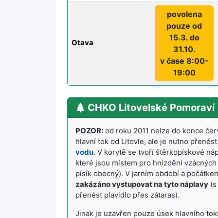
povolena
pouze od
15.3. do
Otava
31.10.
v čase 8:00-
19:00
CHKO Litovelské Pomoraví
POZOR:
od roku 2011 nelze do konce čer
hlavní tok od Litovle, ale je nutno přenés
vodu
. V korytě se tvoří štěrkopískové náp
které jsou místem pro hnízdění vzácných p
písík obecný). V jarním období a počátkem
zakázáno vystupovat na tyto náplavy
(s
přenést plavidlo přes zátaras).
Jinak je uzavřen pouze úsek hlavního to