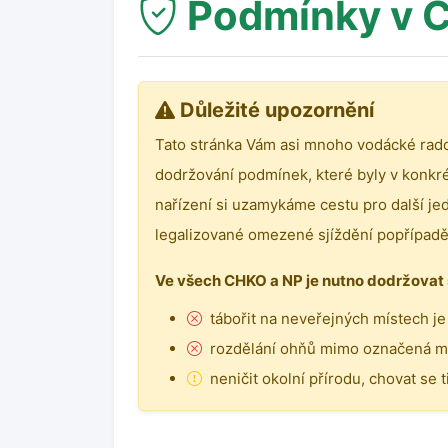
Podmínky v C
Důležité upozornění
Tato stránka Vám asi mnoho vodácké rado
dodržování podmínek, které byly v konkr
nařízení si uzamykáme cestu pro další je
legalizované omezené sjíždění popřípadě
Ve všech CHKO a NP je nutno dodržovat 
tábořit na neveřejných místech j
rozdělání ohňů mimo označená mí
neničit okolní přírodu, chovat se t