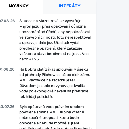
NOVINKY
INZERÁTY
07.08.26
Situace na Mazourově se vyostřuje.
Majitel jezu i přes opakovaná důrazná
upozornění od úřadů, aby nepokračoval
ve stavební činnosti, toto nerespektoval
a upravuje dále jez. Úřad tak vydal
předběžné opatření, který zakazuje
veškerou stavební činnost na jezu. Více
na fb ATVS.
01.08.26
Na Bóbru platí zákaz splouvání v úseku
od přehrady Pilchowice až po elektrárnu
MVE Rakowice na začátku jezer.
Důvodem je stále nevyhovující kvalita
vody po ekologické havárii na přehradě,
tok hlídají policisté.
29.07.26
Byla opětovně vodoprávním úřadem
povolena stavba MVE Dubina včetně
nebezpečné propusti, která bude
oplocena a nebude možné si ji ani
prohlédnout natož zde v případě nehody