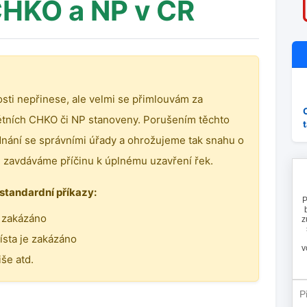
HKO a NP v ČR
sti nepřinese, ale velmi se přimlouvám za
étních CHKO či NP stanoveny. Porušením těchto
dnání se správními úřady a ohrožujeme tak snahu o
 zavdáváme příčinu k úplnému uzavření řek.
standardní příkazy:
e zakázáno
sta je zakázáno
iše atd.