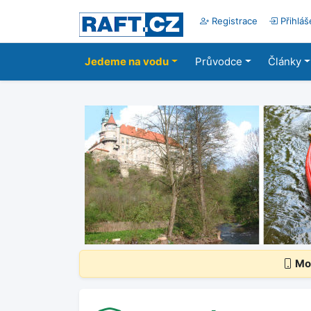
Registrace
Přihláš
Jedeme na vodu
Průvodce
Články
Mob