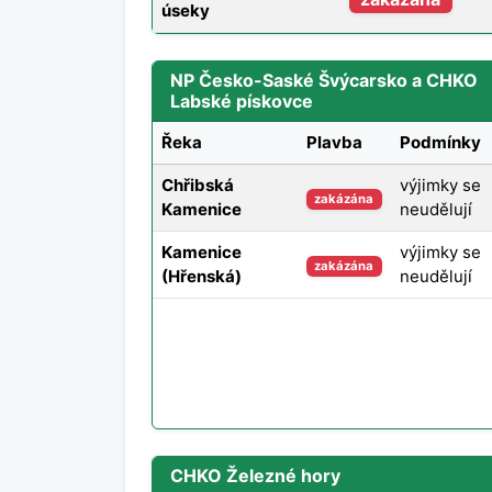
úseky
NP Česko-Saské Švýcarsko a CHKO
Labské pískovce
Řeka
Plavba
Podmínky
Chřibská
výjimky se
zakázána
Kamenice
neudělují
Kamenice
výjimky se
zakázána
(Hřenská)
neudělují
CHKO Železné hory