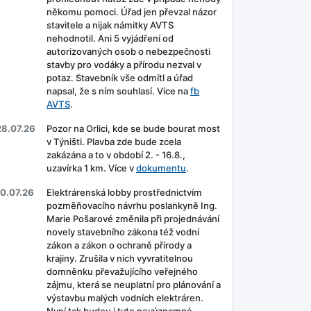
někomu pomoci. Úřad jen převzal názor
stavitele a nijak námitky AVTS
nehodnotil. Ani 5 vyjádření od
autorizovaných osob o nebezpečnosti
stavby pro vodáky a přírodu nezval v
potaz. Stavebník vše odmítl a úřad
napsal, že s ním souhlasí. Více na
fb
AVTS
.
28.07.26
Pozor na Orlici, kde se bude bourat most
v Týništi. Plavba zde bude zcela
zakázána a to v období 2. - 16.8.,
uzavírka 1 km. Více v
dokumentu
.
10.07.26
Elektrárenská lobby prostřednictvím
pozměňovacího návrhu poslankyně Ing.
Marie Pošarové změnila při projednávání
novely stavebního zákona též vodní
zákon a zákon o ochraně přírody a
krajiny. Zrušila v nich vyvratitelnou
domněnku převažujícího veřejného
zájmu, která se neuplatní pro plánování a
výstavbu malých vodních elektráren.