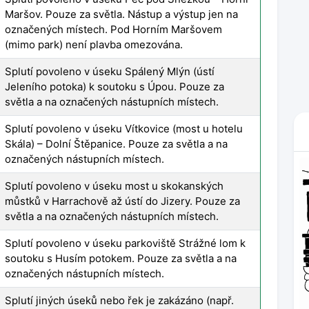
Maršov. Pouze za světla. Nástup a výstup jen na
označených místech. Pod Horním Maršovem
(mimo park) není plavba omezována.
Splutí povoleno v úseku Spálený Mlýn (ústí
Jeleního potoka) k soutoku s Úpou. Pouze za
světla a na označených nástupních místech.
Splutí povoleno v úseku Vítkovice (most u hotelu
Skála) – Dolní Štěpanice. Pouze za světla a na
označených nástupních místech.
Splutí povoleno v úseku most u skokanských
můstků v Harrachově až ústí do Jizery. Pouze za
světla a na označených nástupních místech.
Splutí povoleno v úseku parkoviště Strážné lom k
soutoku s Husím potokem. Pouze za světla a na
označených nástupních místech.
Splutí jiných úseků nebo řek je zakázáno (např.