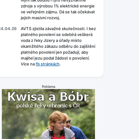
Nyní tak budou i tyto nevýznamné
zdroje s výrobou 1% elektrické energie
ve veřejném zájmu. Dá se tak očekávat
jejich masivní rozvoj.
24.04.26
AVTS zjistila závažné skutečnosti. I bez
platného povolení se odebírá veškerá
voda z řeky Jizery a úřady místo
okamžitého zákazu odběru do zajištění
platného povolení jen požadují, aby
majitel jezu podal žádost o povolení.
Více na
fb stránkách
.
Reklama