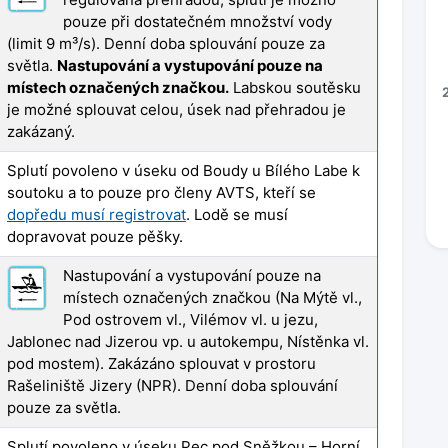
pouze při dostatečném množství vody
(limit 9 m³/s). Denní doba splouvání pouze za
světla.
Nastupování a vystupování pouze na
místech označených značkou.
Labskou soutěsku
je možné splouvat celou, úsek nad přehradou je
zakázaný.
Splutí povoleno v úseku od Boudy u Bílého Labe k
soutoku a to pouze pro členy AVTS, kteří se
dopředu musí registrovat
. Lodě se musí
dopravovat pouze pěšky.
Nastupování a vystupování pouze na
místech označených značkou (Na Mýtě vl.,
Pod ostrovem vl., Vilémov vl. u jezu,
Jablonec nad Jizerou vp. u autokempu, Nístěnka vl.
pod mostem). Zakázáno splouvat v prostoru
Rašeliniště Jizery (NPR). Denní doba splouvání
pouze za světla.
Splutí povoleno v úseku Pec pod Sněžkou – Horní