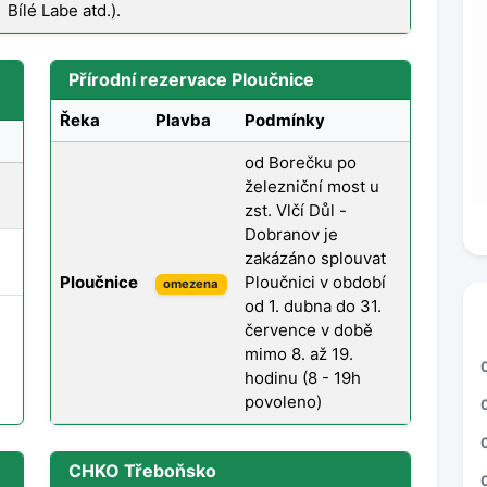
Bílé Labe atd.).
Přírodní rezervace Ploučnice
Řeka
Plavba
Podmínky
od Borečku po
železniční most u
zst. Vlčí Důl -
Dobranov je
zakázáno splouvat
Ploučnice
Ploučnici v období
omezena
od 1. dubna do 31.
července v době
mimo 8. až 19.
hodinu (8 - 19h
povoleno)
CHKO Třeboňsko