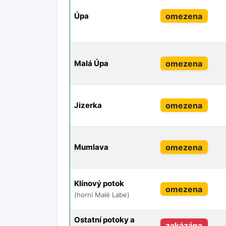
omezena
Úpa
omezena
Malá Úpa
omezena
Jizerka
omezena
Mumlava
Klínový potok
omezena
(horní Malé Labe)
Ostatní potoky a
zakázána