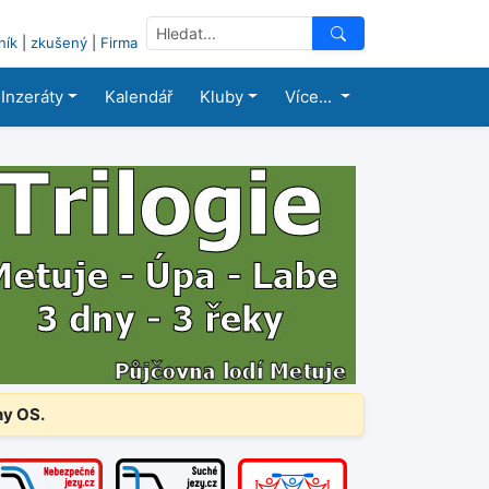
ník
|
zkušený
|
Firma
Inzeráty
Kalendář
Kluby
Více...
ny OS.