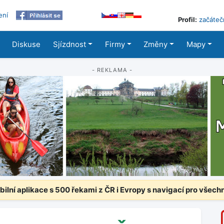
ení
Profil:
začáteč
Diskuse
Sjízdnost
Firmy
Změny
Mapy
- REKLAMA -
ilní aplikace s 500 řekami z ČR i Evropy s navigací pro všech