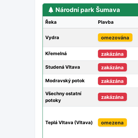
Národní park Šumava
Řeka
Plavba
omezována
Vydra
Křemelná
zakázána
Studená Vltava
zakázána
Modravský potok
zakázána
Všechny ostatní
zakázána
potoky
omezena
Teplá Vltava (Vltava)