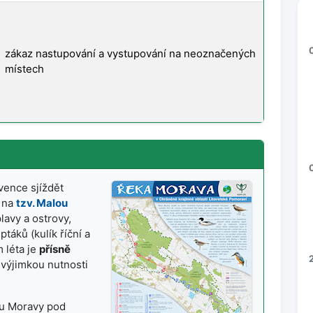
zákaz nastupování a vystupování na neoznačených
místech
vence sjíždět
t na
tzv. Malou
lavy a ostrovy,
táků (kulík říční a
 léta je
přísně
 výjimkou nutnosti
ku Moravy pod