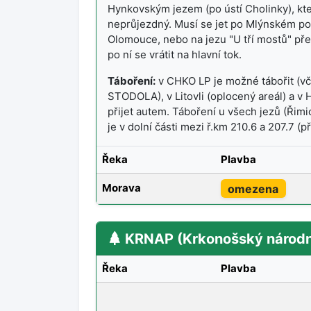
Hynkovským jezem (po ústí Cholinky), kte
neprůjezdný. Musí se jet po Mlýnském po
Olomouce, nebo na jezu "U tří mostů" pře
po ní se vrátit na hlavní tok.
Táboření:
v CHKO LP je možné tábořit (vč
STODOLA), v Litovli (oplocený areál) a v H
přijet autem. Táboření u všech jezů (Řimi
je v dolní části mezi ř.km 210.6 a 207.7 (p
Řeka
Plavba
Morava
omezena
KRNAP (Krkonošský národn
Řeka
Plavba