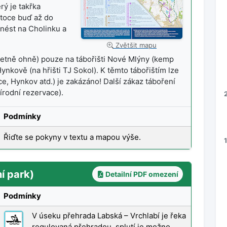
rý je takřka
toce buď až do
nést na Cholinku a
Zvětšit mapu
etně ohně) pouze na tábořišti Nové Mlýny (kemp
ynkově (na hřišti TJ Sokol). K těmto tábořištím lze
ce, Hynkov atd.) je zakázáno! Další zákaz táboření
řírodní rezervace).
Podmínky
Řiďte se pokyny v textu a mapou výše.
í park)
Detailní PDF omezení
Podmínky
V úseku přehrada Labská – Vrchlabí je řeka
regulovaná přehradou, splutí je možno