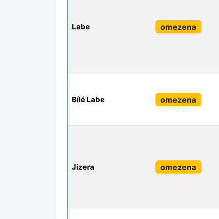
omezena
Labe
omezena
Bílé Labe
omezena
Jizera