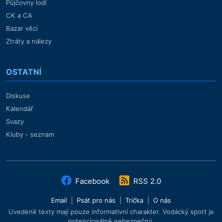
Půjčovny lodí
CK a CA
Bazar věcí
Ztráty a nálezy
OSTATNÍ
Diskuse
Kalendář
Svazy
Kluby - seznam
Facebook
RSS 2.0
Email
|
Psát pro nás
|
Trička
|
O nás
Uvedené texty mají pouze informativní charakter. Vodácký sport je
potencionálně nebezpečný.