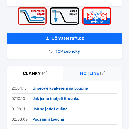
Uživatel
raft.cz
TOP žebříčky
ČLÁNKY
(4)
HOTLINE
(7)
20.04.15
Únorové kvakeření na Loučné
07.10.13
Jak jsme (ne)jeli Krounku
01.08.11
Jak se jede Loučná
02.03.09
Podzimní Loučná