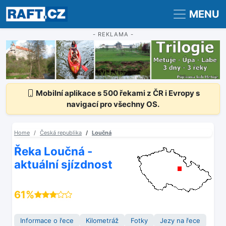
Registrace
Přihlášení
MENU
- REKLAMA -
Mobilní aplikace s 500 řekami z ČR i Evropy s
navigací pro všechny OS.
Home
Česká republika
Loučná
Řeka Loučná -
aktuální sjízdnost
61%
Informace o řece
Kilometráž
Fotky
Jezy na řece