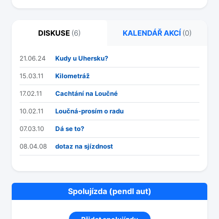
DISKUSE
(6)
KALENDÁŘ AKCÍ
(0)
21.06.24
Kudy u Uhersku?
15.03.11
Kilometráž
17.02.11
Cachtání na Loučné
10.02.11
Loučná-prosím o radu
07.03.10
Dá se to?
08.04.08
dotaz na sjízdnost
Spolujízda (pendl aut)