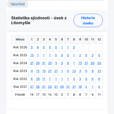
Tábořiště
Statistika sjízdnosti - úsek z
Historie
Litomyšle
úseku
Měsíc
1
2
3
4
5
6
7
8
9
10
11
12
Rok 2026
0
6
0
0
0
1
1
0
Rok 2025
15
1
1
1
0
0
0
1
2
0
3
0
Rok 2024
31
29
31
25
5
3
8
1
15
31
30
30
Rok 2023
4
12
15
27
21
1
0
13
3
0
9
21
Rok 2022
6
25
11
1
1
1
1
3
3
0
0
6
Rok 2021
31
28
31
30
31
26
31
31
16
2
1
0
Průměr
14
17
15
14
10
5
7
8
8
7
9
11