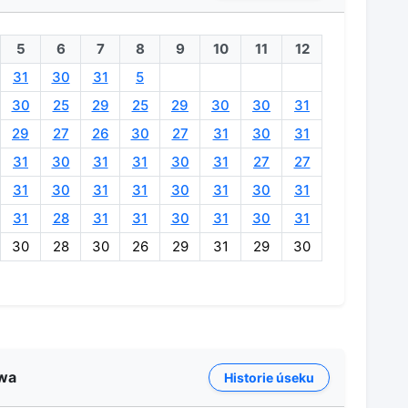
5
6
7
8
9
10
11
12
31
30
31
5
30
25
29
25
29
30
30
31
29
27
26
30
27
31
30
31
31
30
31
31
30
31
27
27
31
30
31
31
30
31
30
31
31
28
31
31
30
31
30
31
30
28
30
26
29
31
29
30
ówa
Historie úseku