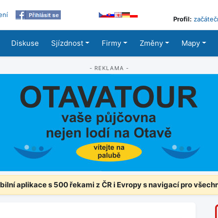
ení
Profil:
začáteč
Diskuse
Sjízdnost
Firmy
Změny
Mapy
- REKLAMA -
ilní aplikace s 500 řekami z ČR i Evropy s navigací pro všech