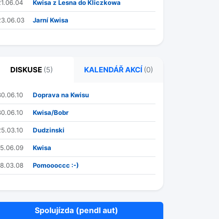
21.06.04
Kwisa z Lesna do Kliczkowa
23.06.03
Jarní Kwisa
DISKUSE
(5)
KALENDÁŘ AKCÍ
(0)
30.06.10
Doprava na Kwisu
30.06.10
Kwisa/Bobr
25.03.10
Dudzinski
15.06.09
Kwisa
18.03.08
Pomoooccc :-)
Spolujízda (pendl aut)