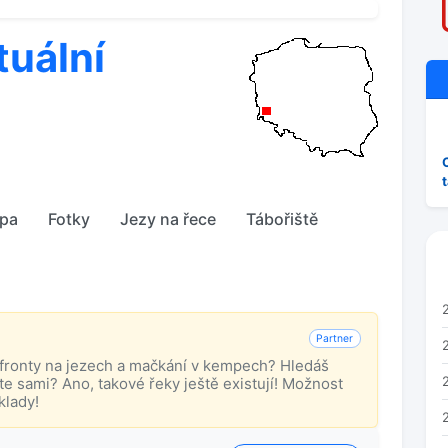
tuální
pa
Fotky
Jezy na řece
Tábořiště
Partner
 fronty na jezech a mačkání v kempech? Hledáš
te sami? Ano, takové řeky ještě existují! Možnost
klady!