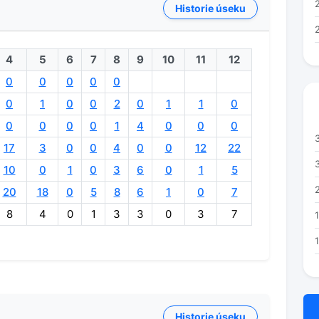
Historie úseku
4
5
6
7
8
9
10
11
12
0
0
0
0
0
0
1
0
0
2
0
1
1
0
0
0
0
0
1
4
0
0
0
17
3
0
0
4
0
0
12
22
10
0
1
0
3
6
0
1
5
20
18
0
5
8
6
1
0
7
8
4
0
1
3
3
0
3
7
Historie úseku