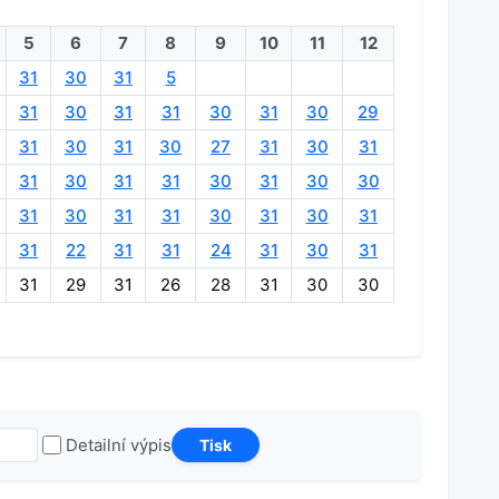
5
6
7
8
9
10
11
12
31
30
31
5
31
30
31
31
30
31
30
29
31
30
31
30
27
31
30
31
31
30
31
31
30
31
30
30
31
30
31
31
30
31
30
31
31
22
31
31
24
31
30
31
31
29
31
26
28
31
30
30
Detailní výpis