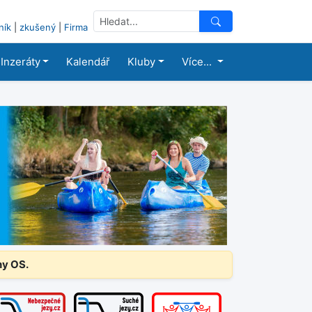
ník
|
zkušený
|
Firma
Inzeráty
Kalendář
Kluby
Více...
ny OS.