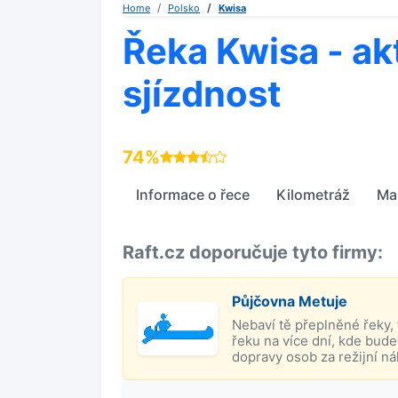
Home
Polsko
Kwisa
Řeka Kwisa - ak
sjízdnost
74%
Informace o řece
Kilometráž
Ma
Raft.cz doporučuje tyto firmy:
Půjčovna Metuje
Nebaví tě přeplněné řeky,
řeku na více dní, kde bude
dopravy osob za režijní ná