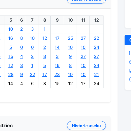
5
6
7
8
9
10
11
12
10
2
3
1
2
16
8
10
12
17
25
27
22
5
0
0
2
14
10
10
24
5
15
4
2
8
3
9
27
27
5
12
3
1
5
16
8
10
24
7
28
9
22
17
23
10
10
21
8
14
4
6
8
15
12
17
24
odziec
Historie úseku