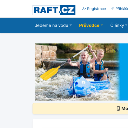
Registrace
Přihláš
Jedeme na vodu
Průvodce
Články
Mob