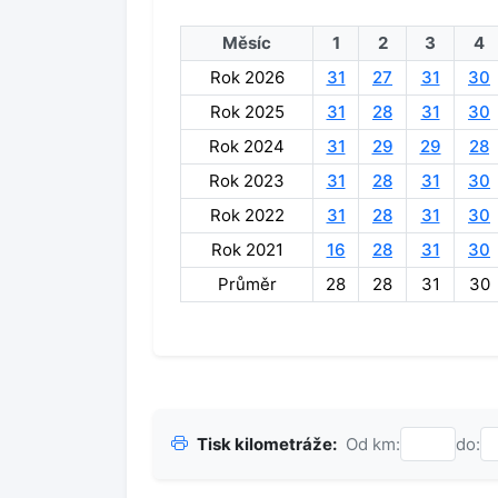
Měsíc
1
2
3
4
Rok 2026
31
27
31
30
Rok 2025
31
28
31
30
Rok 2024
31
29
29
28
Rok 2023
31
28
31
30
Rok 2022
31
28
31
30
Rok 2021
16
28
31
30
Průměr
28
28
31
30
Tisk kilometráže:
Od km:
do: