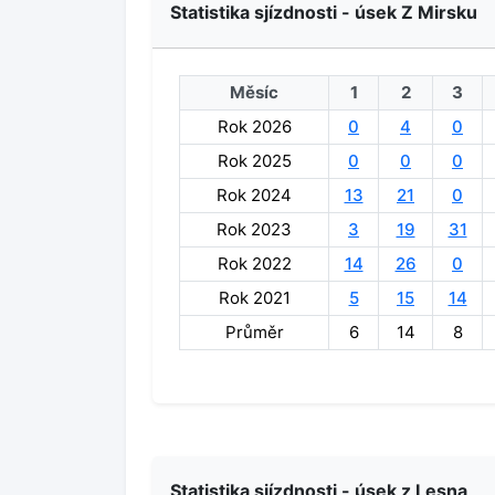
Statistika sjízdnosti - úsek Z Mirsku
Měsíc
1
2
3
Rok 2026
0
4
0
Rok 2025
0
0
0
Rok 2024
13
21
0
Rok 2023
3
19
31
Rok 2022
14
26
0
Rok 2021
5
15
14
Průměr
6
14
8
Statistika sjízdnosti - úsek z Lesna