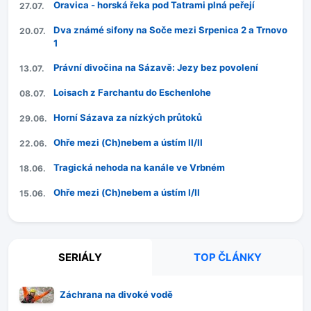
Oravica - horská řeka pod Tatrami plná peřejí
27.07.
Dva známé sifony na Soče mezi Srpenica 2 a Trnovo
20.07.
1
Právní divočina na Sázavě: Jezy bez povolení
13.07.
Loisach z Farchantu do Eschenlohe
08.07.
Horní Sázava za nízkých průtoků
29.06.
Ohře mezi (Ch)nebem a ústím II/II
22.06.
Tragická nehoda na kanále ve Vrbném
18.06.
Ohře mezi (Ch)nebem a ústím I/II
15.06.
SERIÁLY
TOP ČLÁNKY
Záchrana na divoké vodě