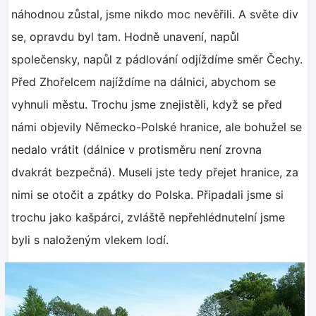
náhodnou zůstal, jsme nikdo moc nevěřili. A světe div
se, opravdu byl tam. Hodně unavení, napůl
společensky, napůl z pádlování odjíždíme směr Čechy.
Před Zhořelcem najíždíme na dálnici, abychom se
vyhnuli městu. Trochu jsme znejistěli, když se před
námi objevily Německo-Polské hranice, ale bohužel se
nedalo vrátit (dálnice v protisměru není zrovna
dvakrát bezpečná). Museli jste tedy přejet hranice, za
nimi se otočit a zpátky do Polska. Připadali jsme si
trochu jako kašpárci, zvláště nepřehlédnutelní jsme
byli s naloženým vlekem lodí.