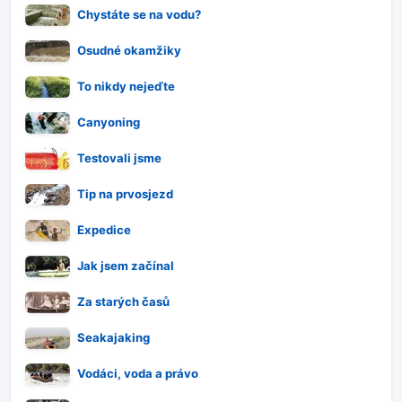
Chystáte se na vodu?
Osudné okamžiky
To nikdy nejeďte
Canyoning
Testovali jsme
Tip na prvosjezd
Expedice
Jak jsem začínal
Za starých časů
Seakajaking
Vodáci, voda a právo