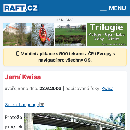
Registrace
Přihlášení
MENU
- REKLAMA -
Mobilní aplikace s 500 řekami z ČR i Evropy s
navigací pro všechny OS.
Jarní Kwisa
uveřejněno dne:
23.6.2003
| popisované řeky:
Kwisa
Select Language
▼
Protože
jsme jeli