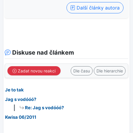
Další články autora
Diskuse nad článkem
Zadat novou reakci
Dle času
Dle hierarchie
Je to tak
Jag s vodóóó?
Re: Jag s vodóóó?
Kwisa 06/2011