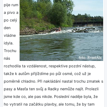
pije rum
a pivo a
po celý
den
vládne
idyla.
Trochu
nás
rozhodila ta vzdálenost, respektive pozdní nástup,
takže k autům přijíždíme po půl osmé, což už je
poměrně chladno. Při nakládání nastal trochu zmatek s
pasy a Masťa ten svůj a Radky nemůže najít. Prolezli
jsme kde co, ale pas nikde. Poslední naděje byla, že
ho vytratil na začátku plavby, ale tomu, že by tam