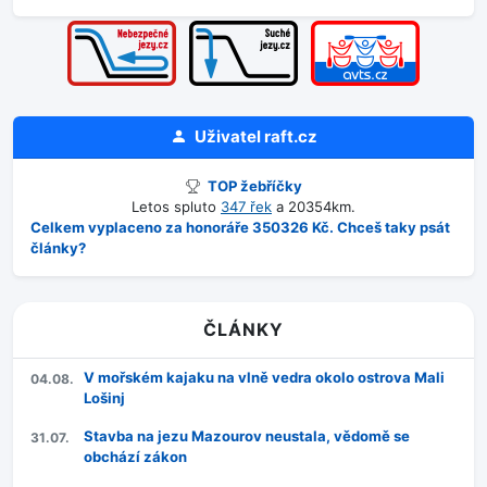
Uživatel
raft.cz
TOP žebříčky
Letos spluto
347 řek
a 20354km.
Celkem vyplaceno za honoráře 350326 Kč. Chceš taky psát
články?
ČLÁNKY
V mořském kajaku na vlně vedra okolo ostrova Mali
04.08.
Lošinj
Stavba na jezu Mazourov neustala, vědomě se
31.07.
obchází zákon