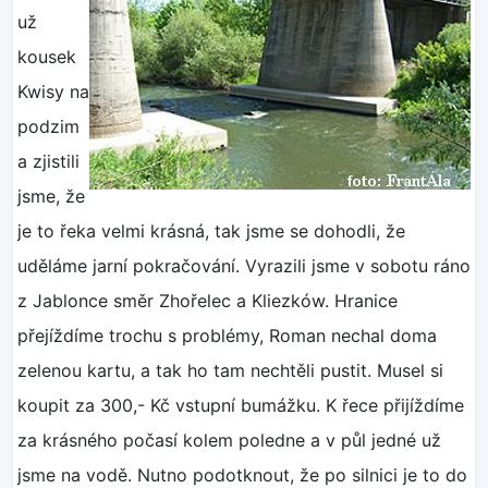
už
kousek
Kwisy na
podzim
a zjistili
jsme, že
je to řeka velmi krásná, tak jsme se dohodli, že
uděláme jarní pokračování. Vyrazili jsme v sobotu ráno
z Jablonce směr Zhořelec a Kliezków. Hranice
přejíždíme trochu s problémy, Roman nechal doma
zelenou kartu, a tak ho tam nechtěli pustit. Musel si
koupit za 300,- Kč vstupní bumážku. K řece přijíždíme
za krásného počasí kolem poledne a v půl jedné už
jsme na vodě. Nutno podotknout, že po silnici je to do