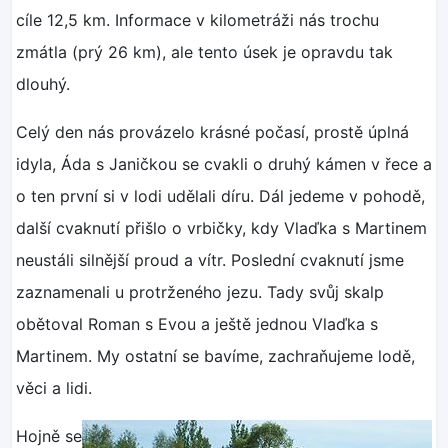
cíle 12,5 km. Informace v kilometráži nás trochu
zmátla (prý 26 km), ale tento úsek je opravdu tak
dlouhý.
Celý den nás provázelo krásné počasí, prostě úplná
idyla, Áda s Janičkou se cvakli o druhý kámen v řece a
o ten první si v lodi udělali díru. Dál jedeme v pohodě,
další cvaknutí přišlo o vrbičky, kdy Vlaďka s Martinem
neustáli silnější proud a vítr. Poslední cvaknutí jsme
zaznamenali u protrženého jezu. Tady svůj skalp
obětoval Roman s Evou a ještě jednou Vlaďka s
Martinem. My ostatní se bavíme, zachraňujeme lodě,
věci a lidi.
Hojně se