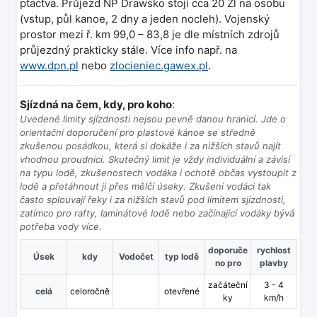
ptactva. Průjezd NP Drawsko stojí cca 20 Zl na osobu
(vstup, půl kanoe, 2 dny a jeden nocleh). Vojenský
prostor mezi ř. km 99,0 – 83,8 je dle místních zdrojů
průjezdný prakticky stále. Více info např. na
www.dpn.pl
nebo
zlocieniec.gawex.pl
.
Sjízdná na čem, kdy, pro koho
:
Uvedené limity sjízdnosti nejsou pevně danou hranicí. Jde o
orientační doporučení pro plastové kánoe se středně
zkušenou posádkou, která si dokáže i za nižších stavů najít
vhodnou proudnici. Skutečný limit je vždy individuální a závisí
na typu lodě, zkušenostech vodáka i ochotě občas vystoupit z
lodě a přetáhnout ji přes mělčí úseky. Zkušení vodáci tak
často splouvají řeky i za nižších stavů pod limitem sjízdnosti,
zatímco pro rafty, laminátové lodě nebo začínající vodáky bývá
potřeba vody více.
doporuče
rychlost
Úsek
kdy
Vodočet
typ lodě
no pro
plavby
začáteční
3 - 4
celá
celoročně
otevřené
ky
km/h