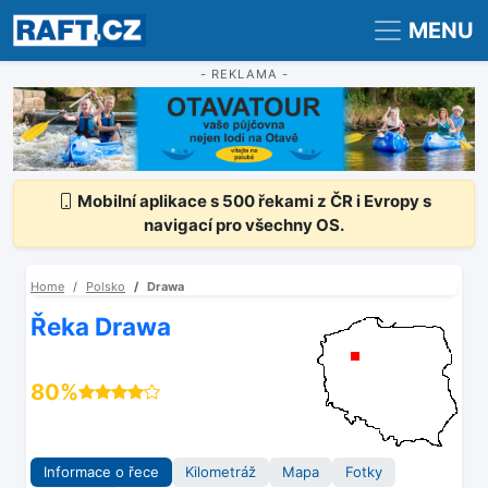
Registrace
Přihlášení
MENU
- REKLAMA -
Mobilní aplikace s 500 řekami z ČR i Evropy s
navigací pro všechny OS.
Home
Polsko
Drawa
Řeka Drawa
80%
Informace o řece
Kilometráž
Mapa
Fotky