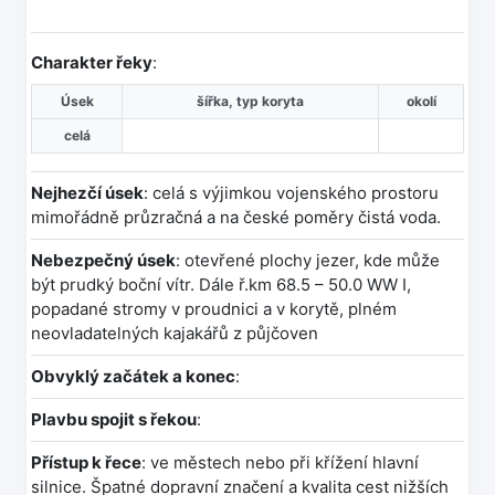
Charakter řeky
:
Úsek
šířka, typ koryta
okolí
celá
Nejhezčí úsek
: celá s výjimkou vojenského prostoru
mimořádně průzračná a na české poměry čistá voda.
Nebezpečný úsek
: otevřené plochy jezer, kde může
být prudký boční vítr. Dále ř.km 68.5 – 50.0 WW I,
popadané stromy v proudnici a v korytě, plném
neovladatelných kajakářů z půjčoven
Obvyklý začátek a konec
:
Plavbu spojit s řekou
:
Přístup k řece
: ve městech nebo při křížení hlavní
silnice. Špatné dopravní značení a kvalita cest nižších