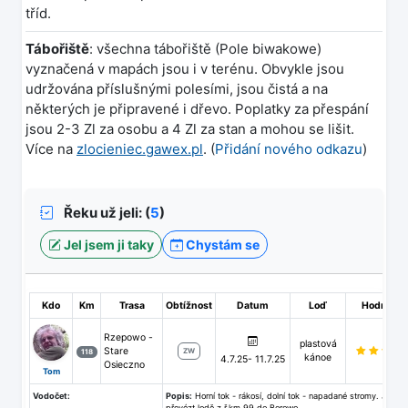
tříd.
Tábořiště
: všechna tábořiště (Pole biwakowe)
vyznačená v mapách jsou i v terénu. Obvykle jsou
udržována příslušnými polesími, jsou čistá a na
některých je připravené i dřevo. Poplatky za přespání
jsou 2-3 Zl za osobu a 4 Zl za stan a mohou se lišit.
Více na
zlocieniec.gawex.pl
. (
Přidání nového odkazu
)
Řeku už jeli: (
5
)
Jel jsem ji taky
Chystám se
Kdo
Km
Trasa
Obtížnost
Datum
Loď
Hodnocen
Rzepowo -
plastová
Stare
ZW
118
kánoe
4.7.25- 11.7.25
Osieczno
Tom
Vodočet:
Popis:
Horní tok - rákosí, dolní tok - napadané stromy. Je tře
převézt lodě z ř.km 99 do Borowo