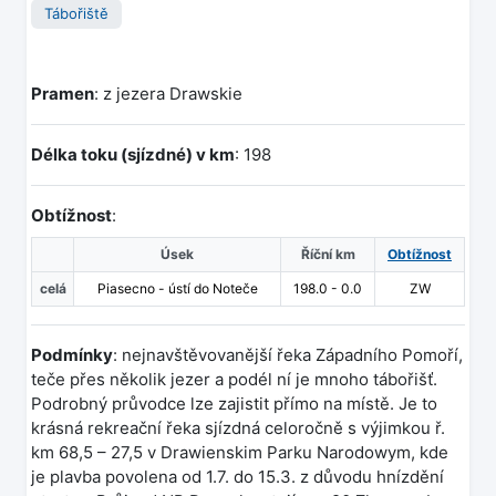
Tábořiště
Pramen
: z jezera Drawskie
Délka toku (sjízdné) v km
: 198
Obtížnost
:
Úsek
Říční km
Obtížnost
celá
Piasecno - ústí do Noteče
198.0 - 0.0
ZW
Podmínky
: nejnavštěvovanější řeka Západního Pomoří,
teče přes několik jezer a podél ní je mnoho tábořišť.
Podrobný průvodce lze zajistit přímo na místě. Je to
krásná rekreační řeka sjízdná celoročně s výjimkou ř.
km 68,5 – 27,5 v Drawienskim Parku Narodowym, kde
je plavba povolena od 1.7. do 15.3. z důvodu hnízdění