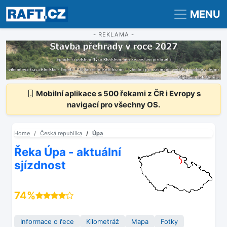
Registrace
Přihlášení
MENU
- REKLAMA -
Mobilní aplikace s 500 řekami z ČR i Evropy s
navigací pro všechny OS.
Home
Česká republika
Úpa
Řeka Úpa - aktuální
sjízdnost
74%
Informace o řece
Kilometráž
Mapa
Fotky