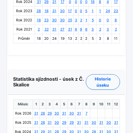
Rok 2024
31
29
31
17
0
0
0
0
16
8
4
17
Rok 2023
28
18
31
30
17
0
0
5
1
1
24
23
Rok 2022
18
23
30
30
25
3
2
1
5
0
0
8
Rok 2021
2
22
31
27
31
6
9
6
3
2
3
2
Průměr
18
20
24
19
13
2
2
2
5
3
8
11
Statistika sjízdnosti - úsek z Č.
Historie
Skalice
úseku
Měsíc
1
2
3
4
5
6
7
8
9
10
11
12
Rok 2026
31
28
29
30
31
30
31
7
Rok 2025
31
28
31
30
29
29
31
31
30
31
30
31
Rok 2024
31
29
31
28
29
30
31
30
28
31
30
31