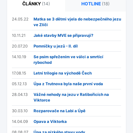
ČLÁNKY
(14)
HOTLINE
(18)
24.05.22
Matka se 3 dětmi vjela do nebezpečného jezu
ve Zlíči
10.11.21
Jaké stavby MVE se připravují?
20.07.20
Pomníčky u jezů - II. díl
14.10.19
Se psím spřežením ve válci a smrtící
rybochod
17.08.15
Letní trilogie na východě Čech
05.12.13
Úpa z Trutnova byla naše první voda
28.04.13
Vážné nehody na jezu v Ratibořicích na
Viktorce
30.03.10
Rozparovače na Labi a Úpě
14.04.09
Opava a Viktorka
08.08.07
Úpa za nízkého stavu vody