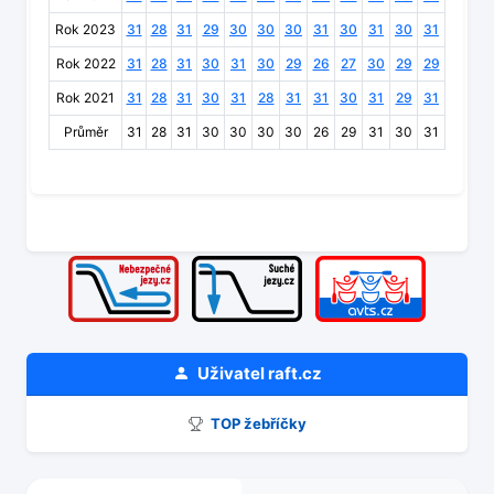
Rok 2023
31
28
31
29
30
30
30
31
30
31
30
31
Rok 2022
31
28
31
30
31
30
29
26
27
30
29
29
Rok 2021
31
28
31
30
31
28
31
31
30
31
29
31
Průměr
31
28
31
30
30
30
30
26
29
31
30
31
Uživatel
raft.cz
TOP žebříčky