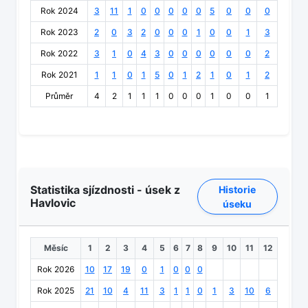
Rok 2024
3
11
1
0
0
0
0
0
5
0
0
0
Rok 2023
2
0
3
2
0
0
0
1
0
0
1
3
Rok 2022
3
1
0
4
3
0
0
0
0
0
0
2
Rok 2021
1
1
0
1
5
0
1
2
1
0
1
2
Průměr
4
2
1
1
1
0
0
0
1
0
0
1
Statistika sjízdnosti - úsek z
Historie
Havlovic
úseku
Měsíc
1
2
3
4
5
6
7
8
9
10
11
12
Rok 2026
10
17
19
0
1
0
0
0
Rok 2025
21
10
4
11
3
1
1
0
1
3
10
6