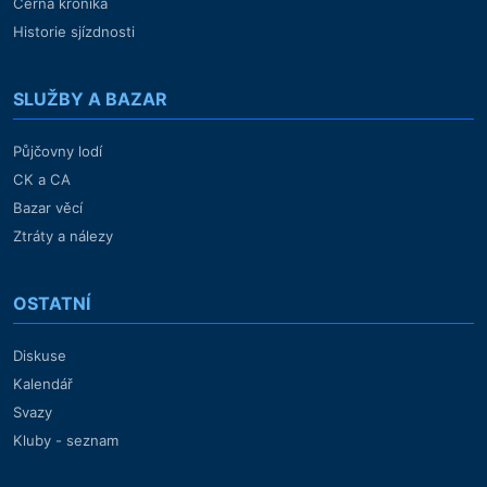
Černá kronika
Historie sjízdnosti
SLUŽBY A BAZAR
Půjčovny lodí
CK a CA
Bazar věcí
Ztráty a nálezy
OSTATNÍ
Diskuse
Kalendář
Svazy
Kluby - seznam