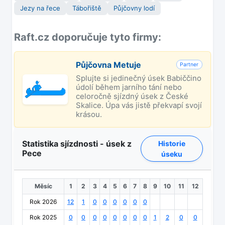
Jezy na řece
Tábořiště
Půjčovny lodí
Raft.cz doporučuje tyto firmy:
Půjčovna Metuje
Partner
Splujte si jedinečný úsek Babiččino
údolí během jarního tání nebo
celoročně sjízdný úsek z České
Skalice. Úpa vás jistě překvapí svojí
krásou.
Statistika sjízdnosti - úsek z
Historie
Pece
úseku
Měsíc
1
2
3
4
5
6
7
8
9
10
11
12
Rok 2026
12
1
0
0
0
0
0
0
Rok 2025
0
0
0
0
0
0
0
0
1
2
0
0