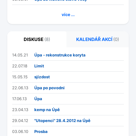
více ...
DISKUSE
(8)
KALENDÁŘ AKCÍ
(0)
14.05.21
Úpa - rekonstrukce koryta
22.07.18
Limit
15.05.15
sjízdost
22.06.13
Úpa po povodni
17.06.13
Úpa
23.04.13
kemp na Úpě
29.04.12
"Utopenci" 28.4.2012 na Úpě
03.06.10
Prosba