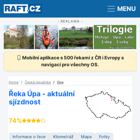
Registrace
Přihlášení
MENU
- REKLAMA -
Mobilní aplikace s 500 řekami z ČR i Evropy s
navigací pro všechny OS.
Home
Česká republika
Úpa
Řeka Úpa - aktuální
sjízdnost
74%
Informace o řece
Kilometráž
Mapa
Fotky