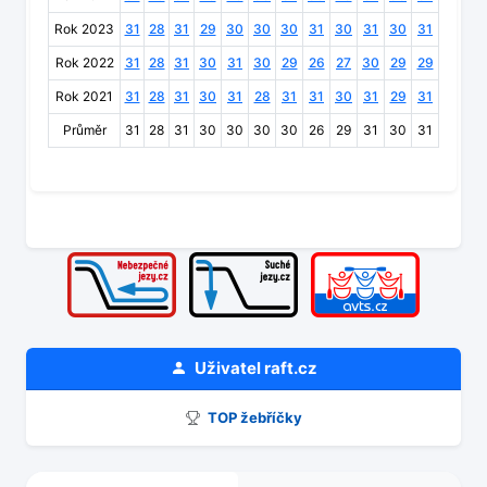
Rok 2023
31
28
31
29
30
30
30
31
30
31
30
31
Rok 2022
31
28
31
30
31
30
29
26
27
30
29
29
Rok 2021
31
28
31
30
31
28
31
31
30
31
29
31
Průměr
31
28
31
30
30
30
30
26
29
31
30
31
Uživatel
raft.cz
TOP žebříčky