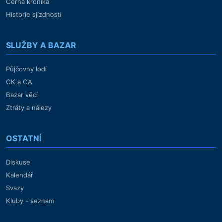
Černá kronika
Historie sjízdnosti
SLUŽBY A BAZAR
Půjčovny lodí
CK a CA
Bazar věcí
Ztráty a nálezy
OSTATNÍ
Diskuse
Kalendář
Svazy
Kluby - seznam