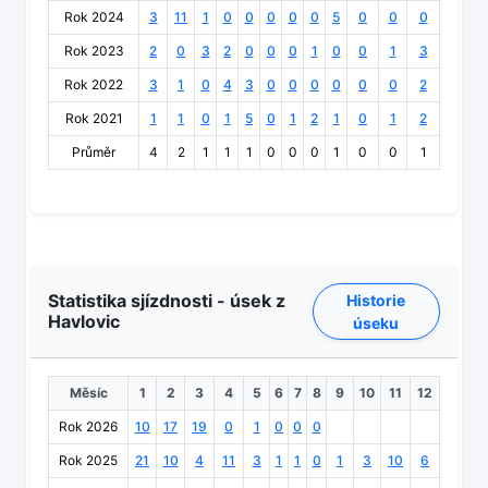
Rok 2024
3
11
1
0
0
0
0
0
5
0
0
0
Rok 2023
2
0
3
2
0
0
0
1
0
0
1
3
Rok 2022
3
1
0
4
3
0
0
0
0
0
0
2
Rok 2021
1
1
0
1
5
0
1
2
1
0
1
2
Průměr
4
2
1
1
1
0
0
0
1
0
0
1
Statistika sjízdnosti - úsek z
Historie
Havlovic
úseku
Měsíc
1
2
3
4
5
6
7
8
9
10
11
12
Rok 2026
10
17
19
0
1
0
0
0
Rok 2025
21
10
4
11
3
1
1
0
1
3
10
6