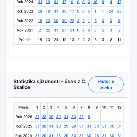
Rok 2024
31
29
31
17
0
0
0
0
16
8
4
17
Rok 2023
28
18
31
30
17
0
0
5
1
1
24
23
Rok 2022
18
23
30
30
25
3
2
1
5
0
0
8
Rok 2021
2
22
31
27
31
6
9
6
3
2
3
2
Průměr
18
20
24
19
13
2
2
2
5
3
8
11
Statistika sjízdnosti - úsek z Č.
Historie
Skalice
úseku
Měsíc
1
2
3
4
5
6
7
8
9
10
11
12
Rok 2026
31
28
29
30
31
30
31
8
Rok 2025
31
28
31
30
29
29
31
31
30
31
30
31
Rok 2024
31
29
31
28
29
30
31
30
28
31
30
31