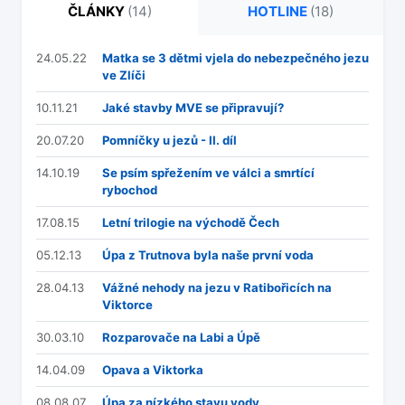
ČLÁNKY
(14)
HOTLINE
(18)
24.05.22
Matka se 3 dětmi vjela do nebezpečného jezu
ve Zlíči
10.11.21
Jaké stavby MVE se připravují?
20.07.20
Pomníčky u jezů - II. díl
14.10.19
Se psím spřežením ve válci a smrtící
rybochod
17.08.15
Letní trilogie na východě Čech
05.12.13
Úpa z Trutnova byla naše první voda
28.04.13
Vážné nehody na jezu v Ratibořicích na
Viktorce
30.03.10
Rozparovače na Labi a Úpě
14.04.09
Opava a Viktorka
08.08.07
Úpa za nízkého stavu vody