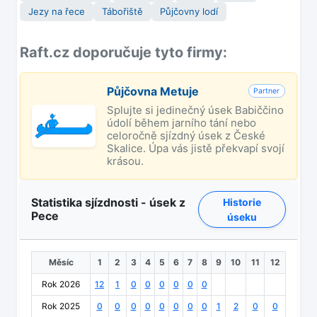
Jezy na řece
Tábořiště
Půjčovny lodí
Raft.cz doporučuje tyto firmy:
Půjčovna Metuje
Partner
Splujte si jedinečný úsek Babiččino
údolí během jarního tání nebo
celoročně sjízdný úsek z České
Skalice. Úpa vás jistě překvapí svojí
krásou.
Statistika sjízdnosti - úsek z
Historie
Pece
úseku
Měsíc
1
2
3
4
5
6
7
8
9
10
11
12
Rok 2026
12
1
0
0
0
0
0
0
Rok 2025
0
0
0
0
0
0
0
0
1
2
0
0