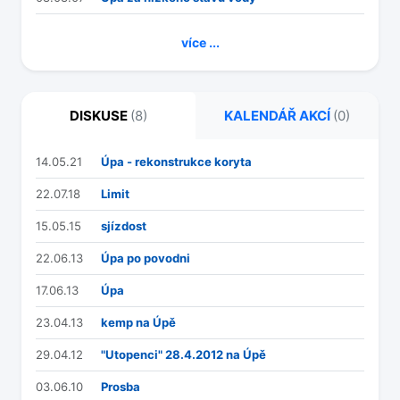
více ...
DISKUSE
(8)
KALENDÁŘ AKCÍ
(0)
14.05.21
Úpa - rekonstrukce koryta
22.07.18
Limit
15.05.15
sjízdost
22.06.13
Úpa po povodni
17.06.13
Úpa
23.04.13
kemp na Úpě
29.04.12
"Utopenci" 28.4.2012 na Úpě
03.06.10
Prosba