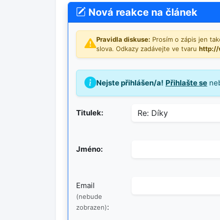
Nová reakce na článek
Pravidla diskuse:
Prosím o zápis jen tako
slova. Odkazy zadávejte ve tvaru
http:/
Nejste přihlášen/a!
Přihlašte se
ne
Titulek:
Jméno:
Email
(nebude
:
zobrazen)