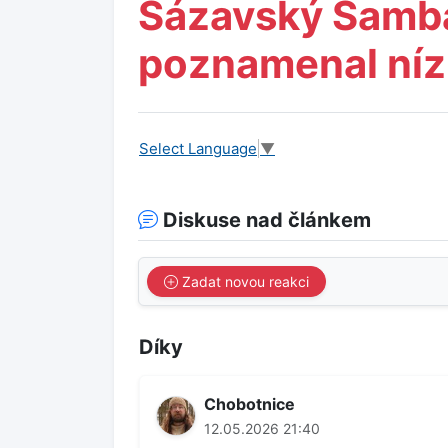
Sázavský Samb
poznamenal níz
Select Language
▼
Diskuse nad článkem
Zadat novou reakci
Díky
Chobotnice
12.05.2026 21:40