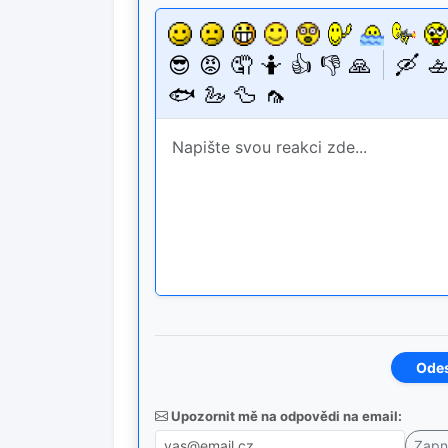
😎
😡
🤦
🤷
👍
👎
🙏
🛶
🚣
🐟
🦢
🦆
🦟
Upozornit mě na odpovědi na email: