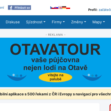
ení
Profil:
začáteč
Diskuse
Sjízdnost
Firmy
Změny
Mapy
- REKLAMA -
ilní aplikace s 500 řekami z ČR i Evropy s navigací pro všech