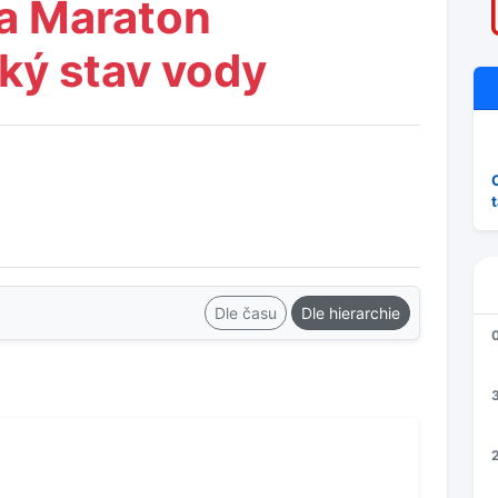
a Maraton
ký stav vody
Dle času
Dle hierarchie
3
2