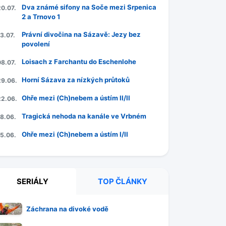
Dva známé sifony na Soče mezi Srpenica
20.07.
2 a Trnovo 1
Právní divočina na Sázavě: Jezy bez
3.07.
povolení
Loisach z Farchantu do Eschenlohe
08.07.
Horní Sázava za nízkých průtoků
29.06.
Ohře mezi (Ch)nebem a ústím II/II
22.06.
Tragická nehoda na kanále ve Vrbném
18.06.
Ohře mezi (Ch)nebem a ústím I/II
15.06.
SERIÁLY
TOP ČLÁNKY
Záchrana na divoké vodě