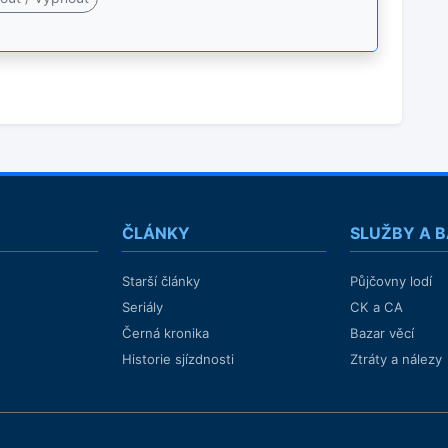
ČLÁNKY
SLUŽBY A 
Starší články
Půjčovny lodí
Seriály
CK a CA
Černá kronika
Bazar věcí
Historie sjízdnosti
Ztráty a nálezy