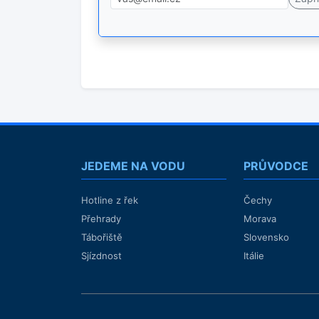
JEDEME NA VODU
PRŮVODCE
Hotline z řek
Čechy
Přehrady
Morava
Tábořiště
Slovensko
Sjízdnost
Itálie