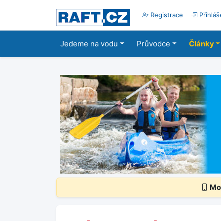
Registrace
Přihláš
Jedeme na vodu
Průvodce
Články
Mob