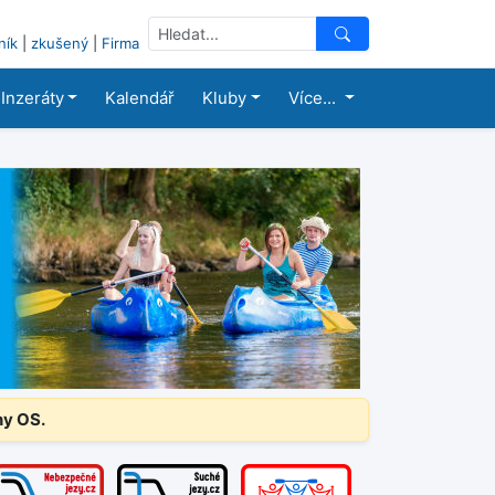
ník
|
zkušený
|
Firma
Inzeráty
Kalendář
Kluby
Více...
ny OS.