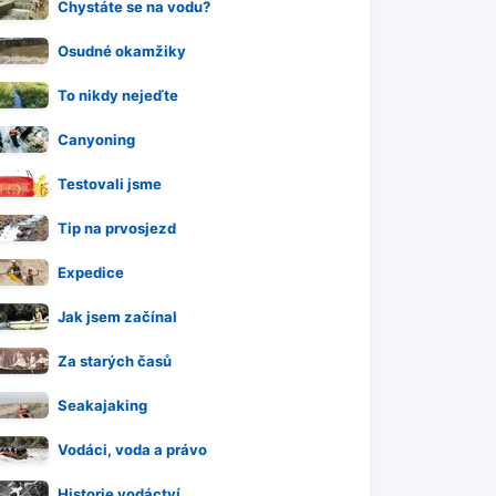
Chystáte se na vodu?
Osudné okamžiky
To nikdy nejeďte
Canyoning
Testovali jsme
Tip na prvosjezd
Expedice
Jak jsem začínal
Za starých časů
Seakajaking
Vodáci, voda a právo
Historie vodáctví