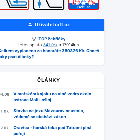
Uživatel
raft.cz
TOP žebříčky
Letos spluto
341 řek
a 17914km.
Celkem vyplaceno za honoráře 350326 Kč. Chceš
taky psát články?
ČLÁNKY
V mořském kajaku na vlně vedra okolo
04.08.
ostrova Mali Lošinj
Stavba na jezu Mazourov neustala,
1.07.
vědomě se obchází zákon
Oravica - horská řeka pod Tatrami plná
7.07.
peřejí