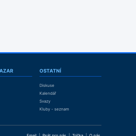
BAZAR
OSTATNÍ
Diskuse
Kalendář
Svazy
Kluby - seznam
Email
|
Psát pro nás
|
Trička
|
O nás