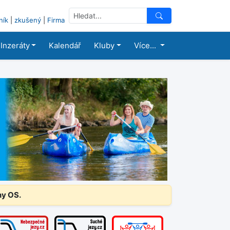
ník
|
zkušený
|
Firma
Inzeráty
Kalendář
Kluby
Více...
ny OS.