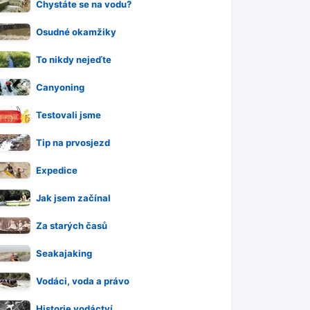
Chystáte se na vodu?
Osudné okamžiky
To nikdy nejeďte
Canyoning
Testovali jsme
Tip na prvosjezd
Expedice
Jak jsem začínal
Za starých časů
Seakajaking
Vodáci, voda a právo
Historie vodáctví