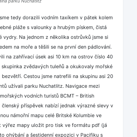
dina parku Nuchatlitz
jsme tedy dorazili vodním taxíkem v pátek kolem
lebné pláže s valounky a hrubým pískem, čistá
ské vydry. Na jednom z několika ostrůvků jsme si
ledem na moře a těšili se na první den pádlování.
li na zahřívací úsek asi 10 km na ostrov číslo 40
la skupinka zvědavých tuleňů a okukovaly mořské
 bezvětří. Cestou jsme natrefili na skupinu asi 20
entů užívali parku Nuchatlitz. Navigace mezi
mořských vodních turistů BCMT – British
ý členský příspěvek nabízí jednak výrazné slevy v
anou námořní mapu celé Britské Kolumbie ve
výřez mapy uložit pro tisk ve formátu pdf (já
 to ohýbání a šestidenní expozici v Pacifiku s