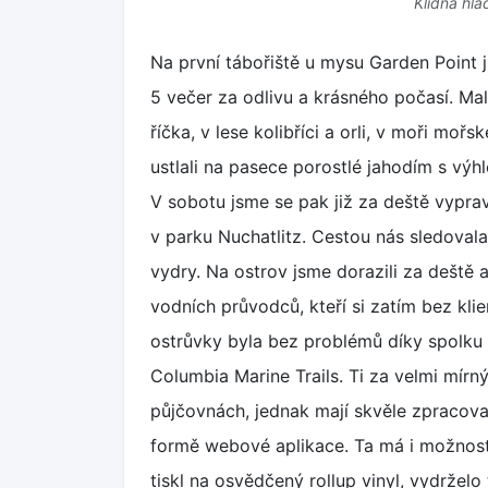
Klidná hla
Na první tábořiště u mysu Garden Point 
5 večer za odlivu a krásného počasí. Ma
říčka, v lese kolibříci a orli, v moři moř
ustlali na pasece porostlé jahodím s výh
V sobotu jsme se pak již za deště vypravi
v parku Nuchatlitz. Cestou nás sledova
vydry. Na ostrov jsme dorazili za deště a
vodních průvodců, kteří si zatím bez kli
ostrůvky byla bez problémů díky spolku 
Columbia Marine Trails. Ti za velmi mírn
půjčovnách, jednak mají skvěle zpracov
formě webové aplikace. Ta má i možnost 
tiskl na osvědčený rollup vinyl, vydrželo