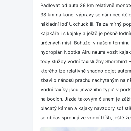
Pádlovat od auta 28 km relativně monotó
38 km na konci výpravy se nám nechtělo.
nákladní loď Ukchuck III. Ta za mírný po
kajakáře i s kajaky a ještě je pěkně lod
určených míst. Bohužel v našem termínu 
hydroplán Nootka Airu neumí vozit kajaky
tedy služby vodní taxislužby Shorebird E
kterého lze relativně snadno dojet aute
zbavilo nánosů prachu nachytaným na něk
Vodní taxíky jsou ‚invazního typu‘, v po
na bocích. Jízda takovým člunem je záži
placatý kámen a kajaky navzdory sofisti
se občas sprchují ve vodní tříšti, ještě 