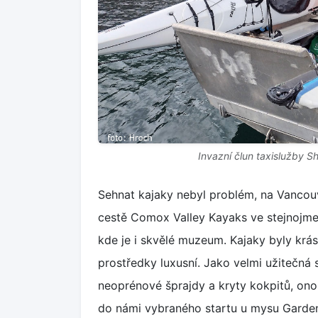
Invazní člun taxislužby S
Sehnat kajaky nebyl problém, na Vancouve
cestě Comox Valley Kayaks ve stejnojm
kde je i skvělé muzeum. Kajaky byly krá
prostředky luxusní. Jako velmi užitečná s
neoprénové šprajdy a kryty kokpitů, ono 
do námi vybraného startu u mysu Garden