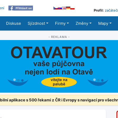
ení
Profil:
začáteč
Diskuse
Sjízdnost
Firmy
Změny
Mapy
- REKLAMA -
ilní aplikace s 500 řekami z ČR i Evropy s navigací pro všech