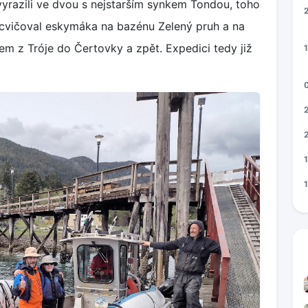
vyrazili ve dvou s nejstarším synkem Tondou, toho
acvičoval eskymáka na bazénu Zelený pruh a na
em z Tróje do Čertovky a zpět. Expedici tedy již
1