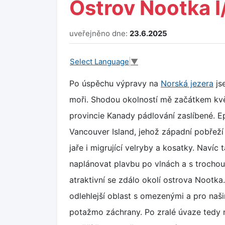
Ostrov Nootka I/
uveřejněno dne:
23.6.2025
Select Language
▼
Po úspěchu výpravy na
Norská jezera
js
moři. Shodou okolností mě začátkem kvě
provincie Kanady pádlování zaslíbené. E
Vancouver Island, jehož západní pobřeží n
jaře i migrující velryby a kosatky. Navíc
naplánovat plavbu po vlnách a s trochou 
atraktivní se zdálo okolí ostrova Nootka
odlehlejší oblast s omezenými a pro naš
potažmo záchrany. Po zralé úvaze tedy n