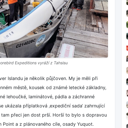
horebird Expeditions vyráží z Tahsisu
r Islandu je několik půjčoven. My je měli při
enném městě, kousek od známé letecké základny,
sné lehoučké, laminátové, pádla a záchranné
e ukázala příplatková ‚expediční sada‘ zahrnující
tam přeci jen dost prší. Horší to bylo s dopravou
 Point a z plánovaného cíle, osady Yuquot.