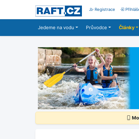
Registrace
Přihláš
Jedeme na vodu
Průvodce
Články
Mob