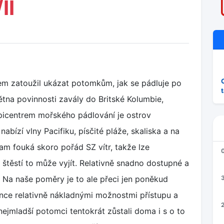
II
em zatoužil ukázat potomkům, jak se pádluje po
tna povinnosti zavály do Britské Kolumbie,
picentrem mořského pádlování je ostrov
abízí vlny Pacifiku, písčité pláže, skaliska a na
 tam fouká skoro pořád SZ vítr, takže lze
štěstí to může vyjít. Relativně snadno dostupné a
. Na naše poměry je to ale přeci jen poněkud
3
ince relativně nákladnými možnostmi přístupu a
2
ejmladší potomci tentokrát zůstali doma i s o to