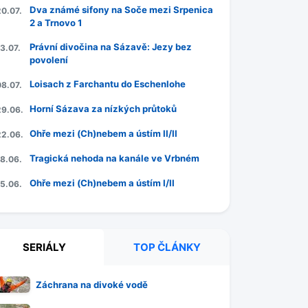
Dva známé sifony na Soče mezi Srpenica
20.07.
2 a Trnovo 1
Právní divočina na Sázavě: Jezy bez
3.07.
povolení
Loisach z Farchantu do Eschenlohe
08.07.
Horní Sázava za nízkých průtoků
29.06.
Ohře mezi (Ch)nebem a ústím II/II
22.06.
Tragická nehoda na kanále ve Vrbném
18.06.
Ohře mezi (Ch)nebem a ústím I/II
15.06.
SERIÁLY
TOP ČLÁNKY
Záchrana na divoké vodě