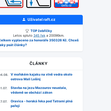
Uživatel
raft.cz
TOP žebříčky
Letos spluto
345 řek
a 20096km.
Celkem vyplaceno za honoráře 350326 Kč. Chceš
taky psát články?
ČLÁNKY
V mořském kajaku na vlně vedra okolo
04.08.
ostrova Mali Lošinj
Stavba na jezu Mazourov neustala,
1.07.
vědomě se obchází zákon
Oravica - horská řeka pod Tatrami plná
7.07.
peřejí