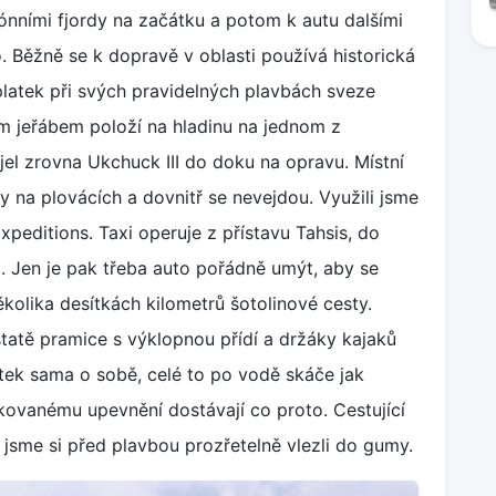
nními fjordy na začátku a potom k autu dalšími
 Běžně se k dopravě v oblasti používá historická
platek při svých pravidelných plavbách sveze
ním jeřábem položí na hladinu na jednom z
jel zrovna Ukchuck III do doku na opravu. Místní
 na plovácích a dovnitř se nevejdou. Využili jsme
xpeditions. Taxi operuje z přístavu Tahsis, do
m. Jen je pak třeba auto pořádně umýt, aby se
olika desítkách kilometrů šotolinové cesty.
dstatě pramice s výklopnou přídí a držáky kajaků
tek sama o sobě, celé to po vodě skáče jak
kovanému upevnění dostávají co proto. Cestující
že jsme si před plavbou prozřetelně vlezli do gumy.