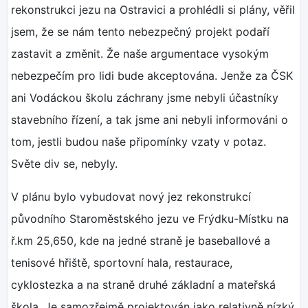
rekonstrukci jezu na Ostravici a prohlédli si plány, věřil
jsem, že se nám tento nebezpečný projekt podaří
zastavit a změnit. Že naše argumentace vysokým
nebezpečím pro lidi bude akceptována. Jenže za ČSK
ani Vodáckou školu záchrany jsme nebyli účastníky
stavebního řízení, a tak jsme ani nebyli informováni o
tom, jestli budou naše připomínky vzaty v potaz.
Světe div se, nebyly.
V plánu bylo vybudovat nový jez rekonstrukcí
původního Staroměstského jezu ve Frýdku-Místku na
ř.km 25,650, kde na jedné straně je baseballové a
tenisové hřiště, sportovní hala, restaurace,
cyklostezka a na straně druhé základní a mateřská
škola. Je samozřejmě projektován jako relativně nízký