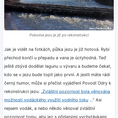
Polovina jezu je již po rekonstrukci
Jak je vidět na fotkách, půlka jezu je již hotová. Rybí
přechod končí u přepadu a vana je úctyhodná. Teď
ještě zbývá dodělat lagunu u vývaru a budeme čekat,
kdo se v jezu bude topit jako první. A jestli máte rádi
černý humor, může si přečíst vyjádření Povodí Odry k
rekonstrukci jezu: „
Zvláštní pozornost byla věnována
možnosti vodáckého využití vodního toku
...“ Asi
nejsem vodák, a nebo někdo věnoval zvláštní
pozornost tomu, aby jez s přidanými vychytávkami