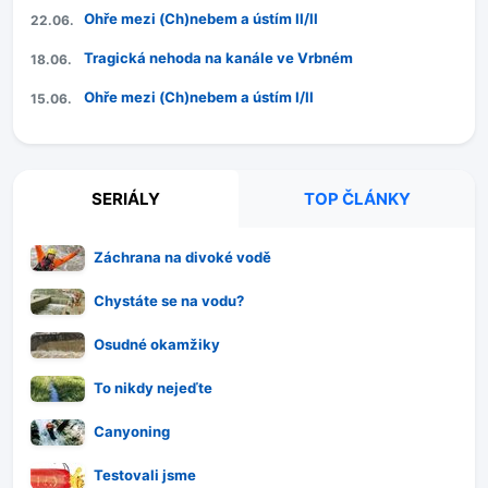
Ohře mezi (Ch)nebem a ústím II/II
22.06.
Tragická nehoda na kanále ve Vrbném
18.06.
Ohře mezi (Ch)nebem a ústím I/II
15.06.
SERIÁLY
TOP ČLÁNKY
Záchrana na divoké vodě
Chystáte se na vodu?
Osudné okamžiky
To nikdy nejeďte
Canyoning
Testovali jsme