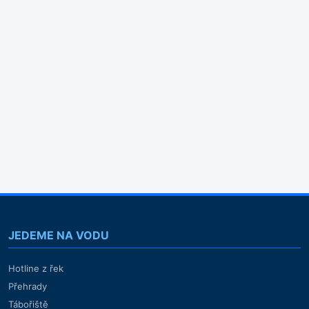
JEDEME NA VODU
Hotline z řek
Přehrady
Tábořiště