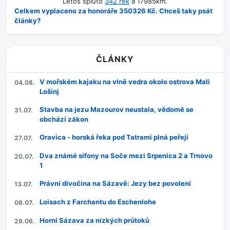
Letos spluto
342 řek
a 17985km.
Celkem vyplaceno za honoráře 350326 Kč. Chceš taky psát
články?
ČLÁNKY
V mořském kajaku na vlně vedra okolo ostrova Mali
04.08.
Lošinj
Stavba na jezu Mazourov neustala, vědomě se
31.07.
obchází zákon
Oravica - horská řeka pod Tatrami plná peřejí
27.07.
Dva známé sifony na Soče mezi Srpenica 2 a Trnovo
20.07.
1
Právní divočina na Sázavě: Jezy bez povolení
13.07.
Loisach z Farchantu do Eschenlohe
08.07.
Horní Sázava za nízkých průtoků
29.06.