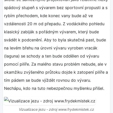
spádový stupeň s vývarem bez sportovní propusti a s
rybím přechodem, kde konec vany bude až ve
vzdálenosti 20 m od přepadu. Z vodáckého pohledu
klasický zabiják s pořádným vývarem, který bude
svádět k podcenění. Aby to byla skutečná past, bude
na levém břehu na úrovni vývaru vyroben vracák
(laguna) se schody a ten bude oddělen od vývaru
pomocí pilíře. Za malého stavu problém nebude, ale v
okamžiku zvýšeného průtoku dojde k zatopení pilíře a
tím pádem se bude vjíždět rovnou do vývaru.
Nechápu, kdo na tuto nebezpečnou myšlenku přišel.
Vizualizace jezu - zdroj www.frydekmistek.cz