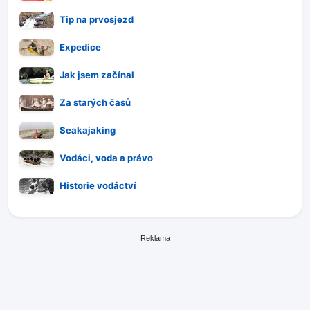
Tip na prvosjezd
Expedice
Jak jsem začínal
Za starých časů
Seakajaking
Vodáci, voda a právo
Historie vodáctví
Reklama