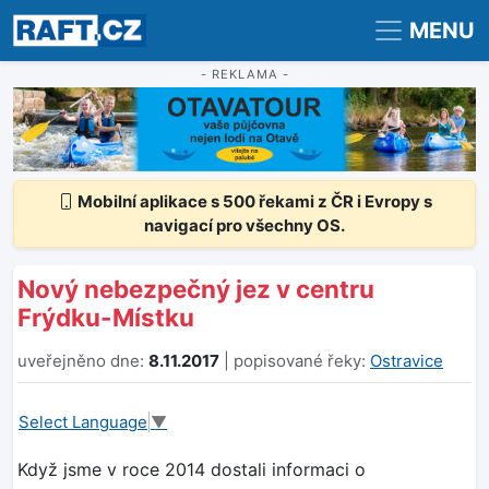
Registrace
Přihlášení
MENU
- REKLAMA -
Mobilní aplikace s 500 řekami z ČR i Evropy s
navigací pro všechny OS.
Nový nebezpečný jez v centru
Frýdku-Místku
uveřejněno dne:
8.11.2017
| popisované řeky:
Ostravice
Select Language
▼
Když jsme v roce 2014 dostali informaci o