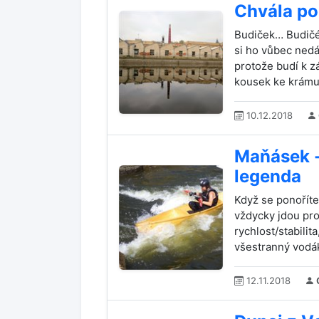
Chvála p
Budiček… Budičé
si ho vůbec ned
protože budí k z
kousek ke krámu, 
10.12.2018
Maňásek 
legenda
Když se ponoříte 
vždycky jdou pro
rychlost/stabilit
všestranný vodák 
12.11.2018