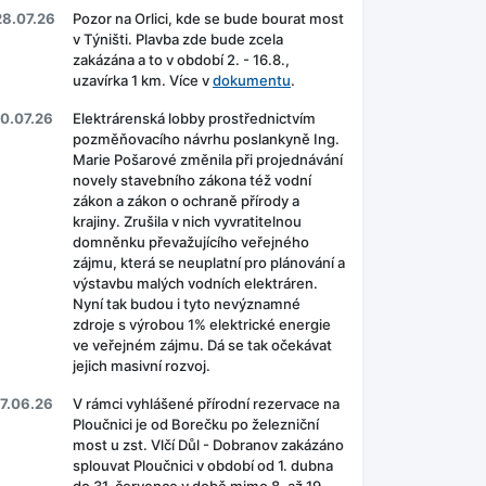
28.07.26
Pozor na Orlici, kde se bude bourat most
v Týništi. Plavba zde bude zcela
zakázána a to v období 2. - 16.8.,
uzavírka 1 km. Více v
dokumentu
.
10.07.26
Elektrárenská lobby prostřednictvím
pozměňovacího návrhu poslankyně Ing.
Marie Pošarové změnila při projednávání
novely stavebního zákona též vodní
zákon a zákon o ochraně přírody a
krajiny. Zrušila v nich vyvratitelnou
domněnku převažujícího veřejného
zájmu, která se neuplatní pro plánování a
výstavbu malých vodních elektráren.
Nyní tak budou i tyto nevýznamné
zdroje s výrobou 1% elektrické energie
ve veřejném zájmu. Dá se tak očekávat
jejich masivní rozvoj.
17.06.26
V rámci vyhlášené přírodní rezervace na
Ploučnici je od Borečku po železniční
most u zst. Vlčí Důl - Dobranov zakázáno
splouvat Ploučnici v období od 1. dubna