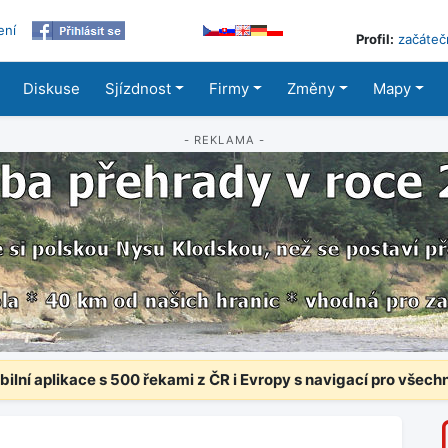
ení
Profil:
začáteč
Diskuse
Sjízdnost
Firmy
Změny
Mapy
- REKLAMA -
ilní aplikace s 500 řekami z ČR i Evropy s navigací pro všech