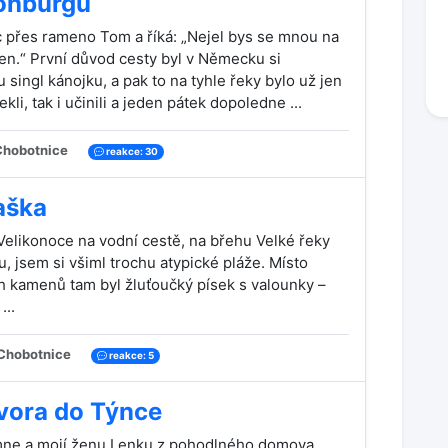
ohburgu
 přes rameno Tom a říká: „Nejel bys se mnou na
n.“ První důvod cesty byl v Německu si
singl kánojku, a pak to na tyhle řeky bylo už jen
kli, tak i učinili a jeden pátek dopoledne ...
hobotnice
reakce: 30
aška
 Velikonoce na vodní cestě, na břehu Velké řeky
, jsem si všiml trochu atypické pláže. Místo
 kamenů tam byl žluťoučký písek s valounky –
...
Chobotnice
reakce: 5
vora do Týnce
ne a mojí ženu Lenku z pohodlného domova