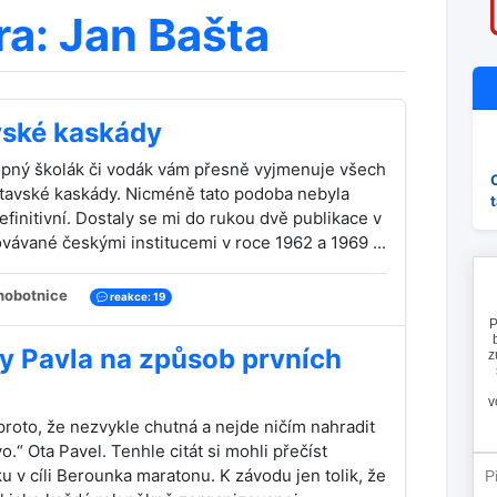
ra: Jan Bašta
vské kaskády
pný školák či vodák vám přesně vyjmenuje všech
ltavské kaskády. Nicméně tato podoba nebyla
finitivní. Dostaly se mi do rukou dvě publikace v
ovávané českými institucemi v roce 1962 a 1969 ...
obotnice
reakce: 19
y Pavla na způsob prvních
roto, že nezvykle chutná a nejde ničím nahradit
.“ Ota Pavel. Tenhle citát si mohli přečíst
u v cíli Berounka maratonu. K závodu jen tolik, že