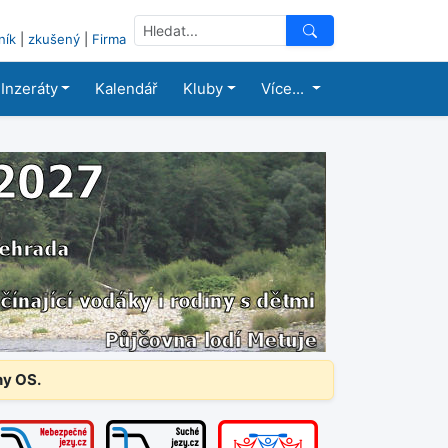
ník
|
zkušený
|
Firma
Inzeráty
Kalendář
Kluby
Více...
ny OS.