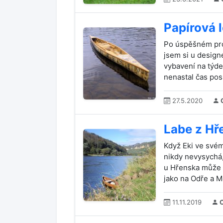
Papírová 
Po úspěšném proj
jsem si u design
vybavení na týden
nenastal čas posu
27.5.2020
C
Labe z Hř
Když Eki ve svém
nikdy nevysychá,
u Hřenska může 
jako na Odře a M
11.11.2019
C