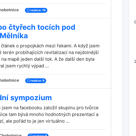
obotnice
reakce: 16
po čtyřech tocích pod
Mělníka
článek o propojkách mezi řekami. A když jsem
terén probíhajících revitalizací na nejdolnější
 na mapě jeden další tok. A že další den byla
l jsem rychlý výpad ...
hobotnice
reakce: 9
odní sympozium
 jsem na facebooku založil skupinu pro tvůrce
 Sice tam bývá mnoho hodnotných prezentací a
, ale pořád to je jen virtuálno ...
Chobotnice
reakce: 9