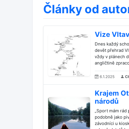
Články od auto
Vize Vlta
Dnes každý scho
devět přehrad V
vždy v plánech de
angličtině zprac
6.1.2025
Ch
Krajem Ot
národů
„Sport mám rád p
podobně jako pivo
závodníci u kiosk