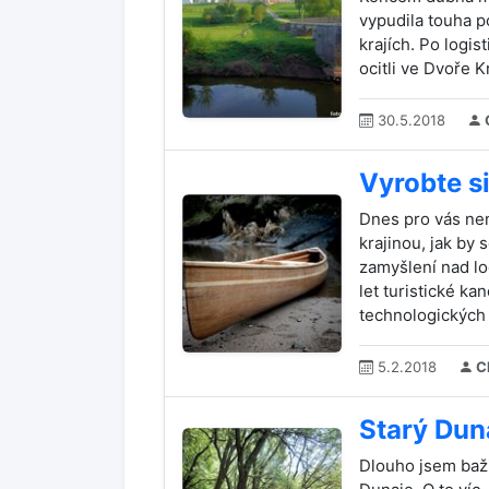
vypudila touha 
krajích. Po logi
ocitli ve Dvoře K
30.5.2018
Vyrobte s
Dnes pro vás ne
krajinou, jak by
zamyšlení nad lo
let turistické ka
technologických 
5.2.2018
C
Starý Dun
Dlouho jsem baži