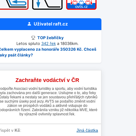
Uživatel
raft.cz
TOP žebříčky
Letos spluto
342 řek
a 18036km.
Celkem vyplaceno za honoráře 350326 Kč. Chceš
taky psát články?