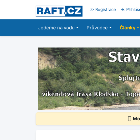
Registrace
Přihláš
Jedeme na vodu
Průvodce
Články
Mob