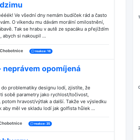
odzimu
ééék! Ve všední dny nemám budíček rád a často
ávám. O víkendu mu dávám morální omilostnění,
ábavě. Tak se hrabu v autě ze spacáku a přejíždím
abych si nakoupil ...
Chobotnice
reakce: 16
- neprávem opomíjená
do problematiky designu lodí, zjistíte, že
ti sobě parametry jako rychlost/točivost,
a, potom hravost/výtlak a další. Takže ve výsledku
aby měl ve skladu lodí jak golfista hůlek ...
Chobotnice
reakce: 35