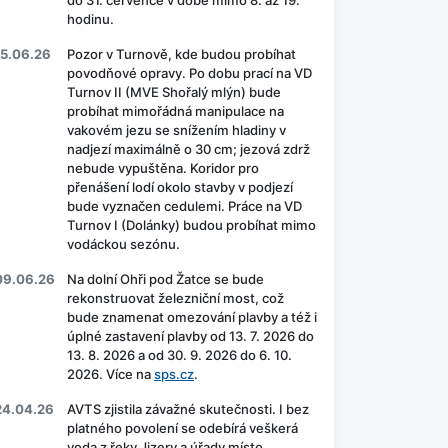
do 31. července v době mimo 8. až 19.
hodinu.
15.06.26
Pozor v Turnově, kde budou probíhat
povodňové opravy. Po dobu prací na VD
Turnov II (MVE Shořalý mlýn) bude
probíhat mimořádná manipulace na
vakovém jezu se snížením hladiny v
nadjezí maximálně o 30 cm; jezová zdrž
nebude vypuštěna. Koridor pro
přenášení lodí okolo stavby v podjezí
bude vyznačen cedulemi. Práce na VD
Turnov I (Dolánky) budou probíhat mimo
vodáckou sezónu.
09.06.26
Na dolní Ohři pod Žatce se bude
rekonstruovat železniční most, což
bude znamenat omezování plavby a též i
úplné zastavení plavby od 13. 7. 2026 do
13. 8. 2026 a od 30. 9. 2026 do 6. 10.
2026. Více na
sps.cz
.
24.04.26
AVTS zjistila závažné skutečnosti. I bez
platného povolení se odebírá veškerá
voda z řeky Jizery a úřady místo