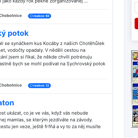
l jako každý rok pěkně zorganizovanej ...
Chobotnice
reakce: 63
ý potok
ali se synáčkem kus Kocáby z našich Chotěhůlek
šet, vodočty opadaly. V něděli cestou na
ní jsem si říkal, že někde chvíli potrénuju
lastně bych se mohl podívat na Sychrovský potok
Chobotnice
reakce: 12
aton
ost ukázat, co je ve vás, když vás nebude
hej mamlas, se kterým jezdíváte na závody.
estu jen veze, ještě frfňá a vy to za něj musíte