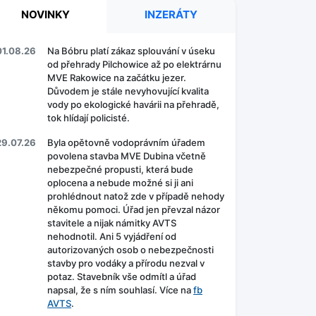
NOVINKY
INZERÁTY
01.08.26
Na Bóbru platí zákaz splouvání v úseku
od přehrady Pilchowice až po elektrárnu
MVE Rakowice na začátku jezer.
Důvodem je stále nevyhovující kvalita
vody po ekologické havárii na přehradě,
tok hlídají policisté.
29.07.26
Byla opětovně vodoprávním úřadem
povolena stavba MVE Dubina včetně
nebezpečné propusti, která bude
oplocena a nebude možné si ji ani
prohlédnout natož zde v případě nehody
někomu pomoci. Úřad jen převzal názor
stavitele a nijak námitky AVTS
nehodnotil. Ani 5 vyjádření od
autorizovaných osob o nebezpečnosti
stavby pro vodáky a přírodu nezval v
potaz. Stavebník vše odmítl a úřad
napsal, že s ním souhlasí. Více na
fb
AVTS
.