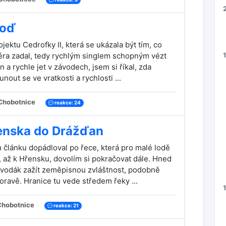
loď
ektu Cedrofky II, která se ukázala být tím, co
éra zadal, tedy rychlým singlem schopným vézt
 a rychle jet v závodech, jsem si říkal, zda
nout se ve vratkosti a rychlosti ...
hobotnice
reakce: 24
enska do Drážďan
 článku dopádloval po řece, která pro malé lodě
 až k Hřensku, dovolím si pokračovat dále. Hned
vodák zažít zeměpisnou zvláštnost, podobně
oravě. Hranice tu vede středem řeky ...
hobotnice
reakce: 21