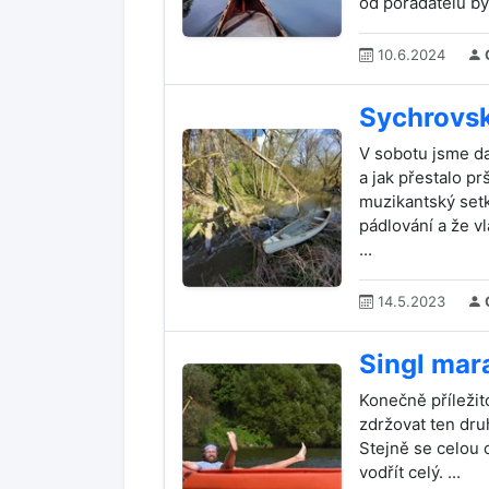
od pořadatelů by
10.6.2024
Sychrovsk
V sobotu jsme d
a jak přestalo pr
muzikantský setká
pádlování a že v
...
14.5.2023
Singl mar
Konečně příležit
zdržovat ten dru
Stejně se celou c
vodřít celý. ...