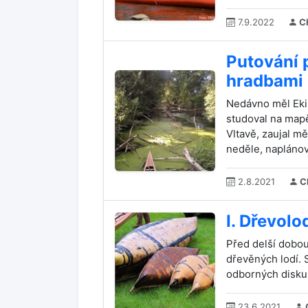
7.9.2022
Ch
Putování 
hradbami 
Nedávno měl Eki 
studoval na mapě 
Vltavě, zaujal mě
neděle, naplánova
2.8.2021
C
I. Dřevol
Před delší dobou
dřevěných lodí.
odborných diskuzí
23.6.2021