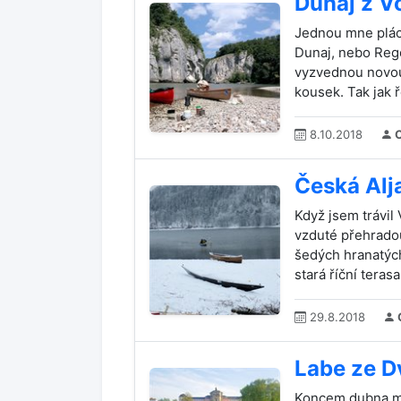
Dunaj z V
Jednou mne plác
Dunaj, nebo Rege
vyzvednou novou 
kousek. Tak jak ře
8.10.2018
C
Česká Alj
Když jsem trávil
vzduté přehradou
šedých hranatých
stará říční terasa 
29.8.2018
Labe ze D
Koncem dubna m