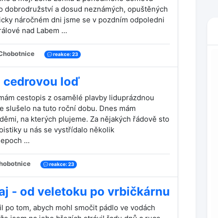
po dobrodružství a dosud neznámých, opuštěných
sticky náročném dni jsme se v pozdním odpoledni
rálové nad Labem ...
Chobotnice
reakce: 23
i cedrovou loď
mám cestopis z osamělé plavby liduprázdnou
 se slušelo na tuto roční dobu. Dnes mám
děmi, na kterých plujeme. Za nějakých řádově sto
noistiky u nás se vystřídalo několik
epoch ...
hobotnice
reakce: 23
aj - od veletoku po vrbičkárnu
l po tom, abych mohl smočit pádlo ve vodách