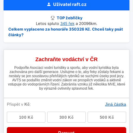
Uživatel
raft.cz
TOP žebříčky
Letos spluto
345 řek
a 20096km.
Celkem vyplaceno za honoráře 350326 Kč. Chceš taky psát
články?