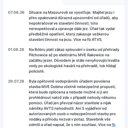
07.08.26
Situace na Mazourově se vyostřuje. Majitel jezu i
přes opakovaná důrazná upozornění od úřadů, aby
nepokračoval ve stavební činnosti, toto
nerespektoval a upravuje dále jez. Úřad tak vydal
předběžné opatření, který zakazuje veškerou
stavební činnost na jezu. Více na fb ATVS.
01.08.26
Na Bóbru platí zákaz splouvání v úseku od přehrady
Pilchowice až po elektrárnu MVE Rakowice na
začátku jezer. Důvodem je stále nevyhovující kvalita
vody po ekologické havárii na přehradě, tok hlídají
policisté.
29.07.26
Byla opětovně vodoprávním úřadem povolena
stavba MVE Dubina včetně nebezpečné propusti,
která bude oplocena a nebude možné si ji ani
prohlédnout natož zde v případě nehody někomu
pomoci. Úřad jen převzal názor stavitele a nijak
námitky AVTS nehodnotil. Ani 5 vyjádření od
autorizovaných osob o nebezpečnosti stavby pro
vodáky a přírodu nezval v potaz. Stavebník vše
odmítl a úřad napsal, že s ním souhlasí. Více na
fb