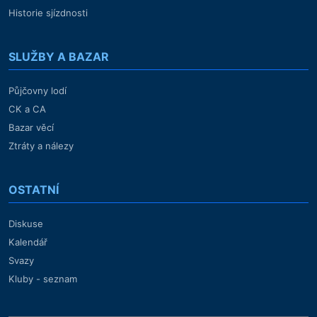
Historie sjízdnosti
SLUŽBY A BAZAR
Půjčovny lodí
CK a CA
Bazar věcí
Ztráty a nálezy
OSTATNÍ
Diskuse
Kalendář
Svazy
Kluby - seznam