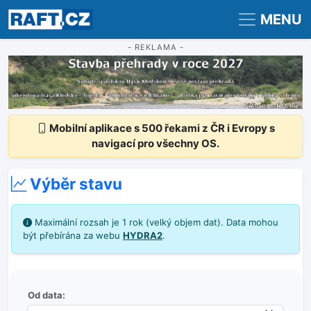
Registrace
Přihlášení
MENU
- REKLAMA -
Mobilní aplikace s 500 řekami z ČR i Evropy s
navigací pro všechny OS.
Výběr stavu
Maximální rozsah je 1 rok (velký objem dat). Data mohou
být přebírána za webu
HYDRA2
.
Od data: