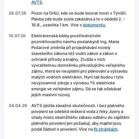
AVTS
.
28.07.26
Pozor na Orlici, kde se bude bourat most v Týništi.
Plavba zde bude zcela zakázána a to v období 2. -
16.8., uzavírka 1 km. Více v
dokumentu
.
10.07.26
Elektrárenská lobby prostřednictvím
pozměňovacího návrhu poslankyně Ing. Marie
Pošarové změnila při projednávání novely
stavebního zákona též vodní zákon a zákon o
ochraně přírody a krajiny. Zrušila v nich
vyvratitelnou domněnku převažujícího veřejného
zájmu, která se neuplatní pro plánování a výstavbu
malých vodních elektráren. Nyní tak budou i tyto
nevýznamné zdroje s výrobou 1% elektrické
energie ve veřejném zájmu. Dá se tak očekávat
jejich masivní rozvoj.
24.04.26
AVTS zjistila závažné skutečnosti. I bez platného
povolení se odebírá veškerá voda z řeky Jizery a
úřady místo okamžitého zákazu odběru do zajištění
platného povolení jen požadují, aby majitel jezu
podal žádost o povolení. Více na
fb stránkách
.