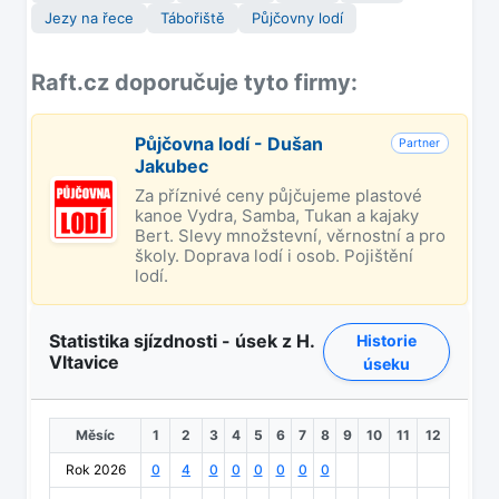
Jezy na řece
Tábořiště
Půjčovny lodí
Raft.cz doporučuje tyto firmy:
Půjčovna lodí - Dušan
Partner
Jakubec
Za příznivé ceny půjčujeme plastové
kanoe Vydra, Samba, Tukan a kajaky
Bert. Slevy množstevní, věrnostní a pro
školy. Doprava lodí i osob. Pojištění
lodí.
Statistika sjízdnosti - úsek z H.
Historie
Vltavice
úseku
Měsíc
1
2
3
4
5
6
7
8
9
10
11
12
Rok 2026
0
4
0
0
0
0
0
0