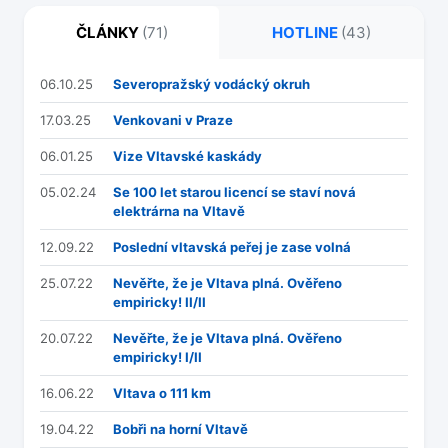
ČLÁNKY
(71)
HOTLINE
(43)
06.10.25
Severopražský vodácký okruh
17.03.25
Venkovani v Praze
06.01.25
Vize Vltavské kaskády
05.02.24
Se 100 let starou licencí se staví nová
elektrárna na Vltavě
12.09.22
Poslední vltavská peřej je zase volná
25.07.22
Nevěřte, že je Vltava plná. Ověřeno
empiricky! II/II
20.07.22
Nevěřte, že je Vltava plná. Ověřeno
empiricky! I/II
16.06.22
Vltava o 111 km
19.04.22
Bobři na horní Vltavě