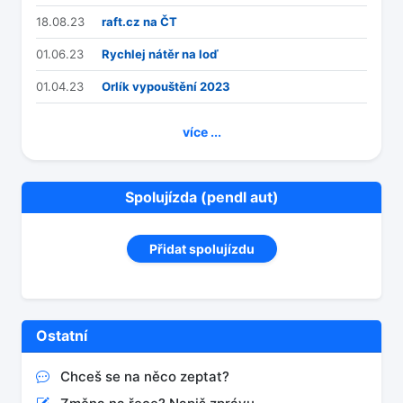
18.08.23
raft.cz na ČT
01.06.23
Rychlej nátěr na loď
01.04.23
Orlík vypouštění 2023
více ...
Spolujízda (pendl aut)
Přidat spolujízdu
Ostatní
Chceš se na něco zeptat?