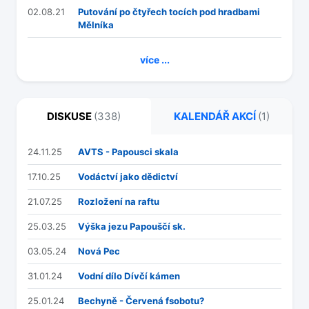
02.08.21
Putování po čtyřech tocích pod hradbami
Mělníka
více ...
DISKUSE
(338)
KALENDÁŘ AKCÍ
(1)
24.11.25
AVTS - Papousci skala
17.10.25
Vodáctví jako dědictví
21.07.25
Rozložení na raftu
25.03.25
Výška jezu Papouščí sk.
03.05.24
Nová Pec
31.01.24
Vodní dílo Dívčí kámen
25.01.24
Bechyně - Červená fsobotu?