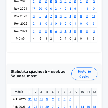
Rok 2025
1
0
0
0
0
0
0
0
0
1
0
0
Rok 2024
17
20
0
0
2
4
0
1
9
1
1
0
Rok 2023
0
5
4
7
0
0
0
1
0
0
3
11
Rok 2022
2
3
0
3
0
6
0
0
1
0
0
3
Rok 2021
1
3
0
0
4
3
4
1
0
0
0
3
Průměr
4
6
1
2
1
2
1
0
2
0
1
3
Statistika sjízdnosti - úsek ze
Historie
Soumar. most
úseku
Měsíc
1
2
3
4
5
6
7
8
9
10
11
12
Rok 2026
31
28
31
9
2
7
3
0
Rok 2025
31
28
31
29
7
7
9
6
8
14
19
18