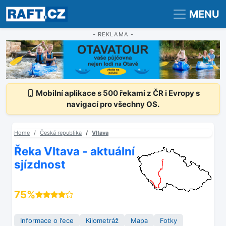
Registrace
Přihlášení
MENU
- REKLAMA -
Mobilní aplikace s 500 řekami z ČR i Evropy s
navigací pro všechny OS.
Home
Česká republika
Vltava
Řeka Vltava - aktuální
sjízdnost
75%
Informace o řece
Kilometráž
Mapa
Fotky