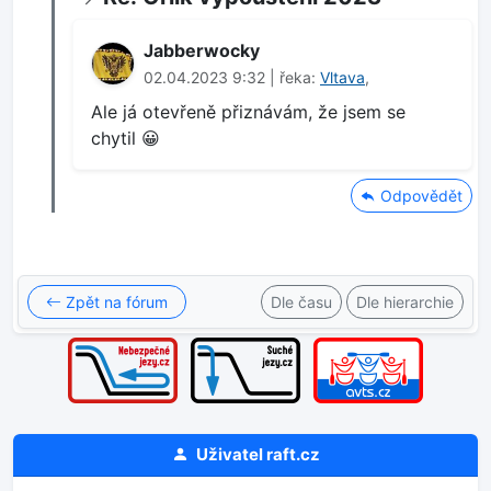
Jabberwocky
02.04.2023 9:32 | řeka:
Vltava
,
Ale já otevřeně přiznávám, že jsem se
chytil 😀
Odpovědět
Zpět na fórum
Dle času
Dle hierarchie
Uživatel
raft.cz