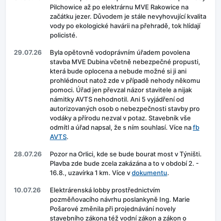
Pilchowice až po elektrárnu MVE Rakowice na
začátku jezer. Důvodem je stále nevyhovující kvalita
vody po ekologické havárii na přehradě, tok hlídají
policisté.
29.07.26
Byla opětovně vodoprávním úřadem povolena
stavba MVE Dubina včetně nebezpečné propusti,
která bude oplocena a nebude možné si ji ani
prohlédnout natož zde v případě nehody někomu
pomoci. Úřad jen převzal názor stavitele a nijak
námitky AVTS nehodnotil. Ani 5 vyjádření od
autorizovaných osob o nebezpečnosti stavby pro
vodáky a přírodu nezval v potaz. Stavebník vše
odmítl a úřad napsal, že s ním souhlasí. Více na
fb
AVTS
.
28.07.26
Pozor na Orlici, kde se bude bourat most v Týništi.
Plavba zde bude zcela zakázána a to v období 2. -
16.8., uzavírka 1 km. Více v
dokumentu
.
10.07.26
Elektrárenská lobby prostřednictvím
pozměňovacího návrhu poslankyně Ing. Marie
Pošarové změnila při projednávání novely
stavebního zákona též vodní zákon a zákon o