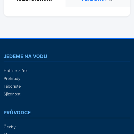
JEDEME NA VODU
Hotline z řek
Přehrady
Tábořiště
Sjízdnost
PRŮVODCE
Čechy