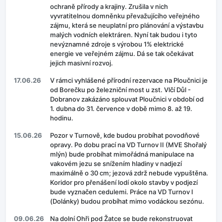
ochraně přírody a krajiny. Zrušila v nich
vyvratitelnou domněnku převažujícího veřejného
zájmu, která se neuplatní pro plánování a výstavbu
malých vodních elektráren. Nyní tak budou i tyto
nevýznamné zdroje s výrobou 1% elektrické
energie ve veřejném zájmu. Dá se tak očekávat
jejich masivní rozvoj.
17.06.26
V rámci vyhlášené přírodní rezervace na Ploučnici je
od Borečku po železniční most u zst. Vlčí Důl -
Dobranov zakázáno splouvat Ploučnici v období od
1. dubna do 31. července v době mimo 8. až 19.
hodinu.
15.06.26
Pozor v Turnově, kde budou probíhat povodňové
opravy. Po dobu prací na VD Turnov II (MVE Shořalý
mlýn) bude probíhat mimořádná manipulace na
vakovém jezu se snížením hladiny v nadjezí
maximálně o 30 cm; jezová zdrž nebude vypuštěna.
Koridor pro přenášení lodí okolo stavby v podjezí
bude vyznačen cedulemi. Práce na VD Turnov I
(Dolánky) budou probíhat mimo vodáckou sezónu.
09.06.26
Na dolní Ohři pod Žatce se bude rekonstruovat