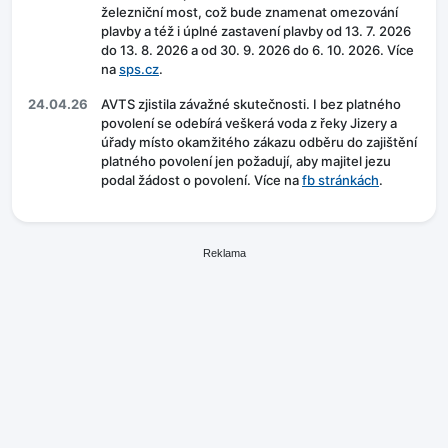
železniční most, což bude znamenat omezování
plavby a též i úplné zastavení plavby od 13. 7. 2026
do 13. 8. 2026 a od 30. 9. 2026 do 6. 10. 2026. Více
na
sps.cz
.
24.04.26
AVTS zjistila závažné skutečnosti. I bez platného
povolení se odebírá veškerá voda z řeky Jizery a
úřady místo okamžitého zákazu odběru do zajištění
platného povolení jen požadují, aby majitel jezu
podal žádost o povolení. Více na
fb stránkách
.
Reklama