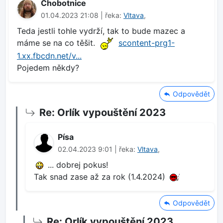
Chobotnice
01.04.2023 21:08 | řeka:
Vltava
,
Teda jestli tohle vydrží, tak to bude mazec a
máme se na co těšit.
scontent-prg1-
1.xx.fbcdn.net/v...
Pojedem někdy?
Odpovědět
Re: Orlík vypouštění 2023
Písa
02.04.2023 9:01 | řeka:
Vltava
,
... dobrej pokus!
Tak snad zase až za rok (1.4.2024)
Odpovědět
Re: Orlík vypouštění 2023