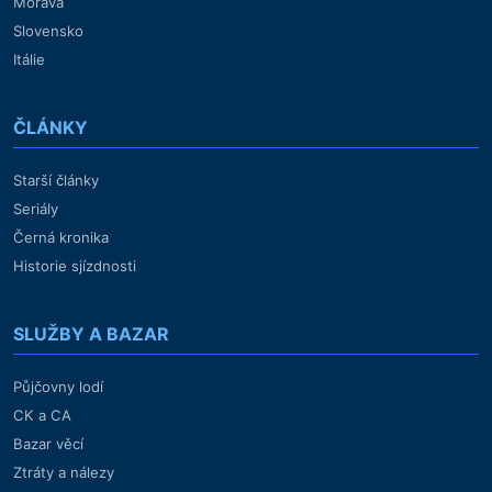
Morava
Slovensko
Itálie
ČLÁNKY
Starší články
Seriály
Černá kronika
Historie sjízdnosti
SLUŽBY A BAZAR
Půjčovny lodí
CK a CA
Bazar věcí
Ztráty a nálezy