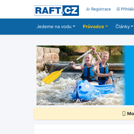
Registrace
Přihláš
Jedeme na vodu
Průvodce
Články
Mob