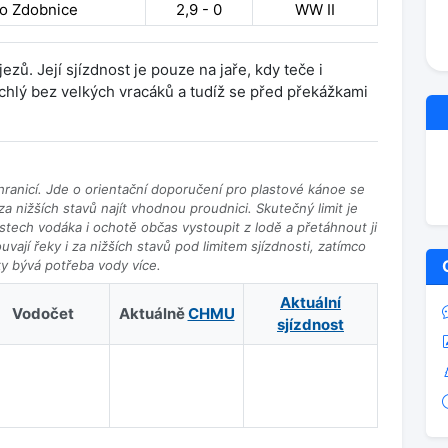
 do Zdobnice
2,9 - 0
WW II
jezů. Její sjízdnost je pouze na jaře, kdy teče i
ychlý bez velkých vracáků a tudíž se před překážkami
ranicí. Jde o orientační doporučení pro plastové kánoe se
a nižších stavů najít vhodnou proudnici. Skutečný limit je
ostech vodáka i ochotě občas vystoupit z lodě a přetáhnout ji
vají řeky i za nižších stavů pod limitem sjízdnosti, zatímco
ky bývá potřeba vody více.
Aktuální
Vodočet
Aktuálně
CHMU
sjízdnost