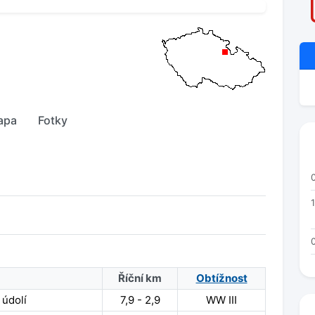
apa
Fotky
1
Říční km
Obtížnost
 údolí
7,9 - 2,9
WW III