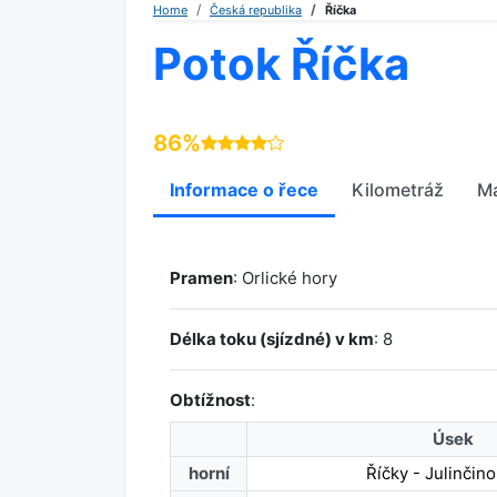
Home
Česká republika
Říčka
Potok Říčka
86%
Informace o řece
Kilometráž
M
Pramen
: Orlické hory
Délka toku (sjízdné) v km
: 8
Obtížnost
:
Úsek
horní
Říčky - Julinčino