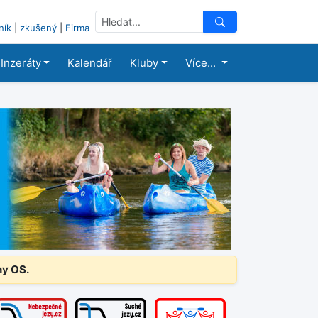
ník
|
zkušený
|
Firma
Inzeráty
Kalendář
Kluby
Více...
ny OS.