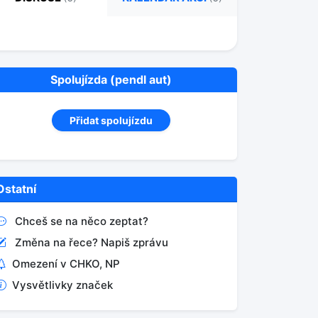
Spolujízda (pendl aut)
Přidat spolujízdu
Ostatní
Chceš se na něco zeptat?
Změna na řece? Napiš zprávu
Omezení v CHKO, NP
Vysvětlivky značek