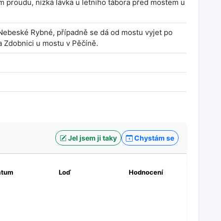
ém proudu, nízká lávka u letního tábora před mostem u
 Nebeské Rybné, případně se dá od mostu vyjet po
a Zdobnici u mostu v Pěčíně.
Jel jsem ji taky
Chystám se
atum
Loď
Hodnocení