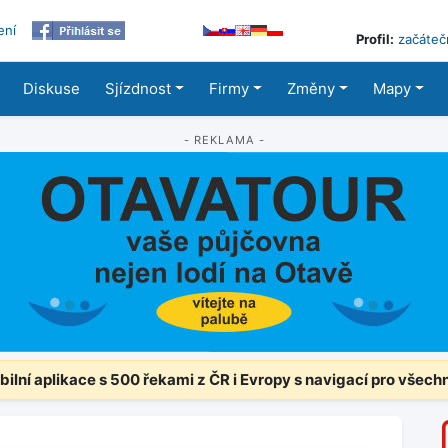
ení
Profil:
začáteč
Diskuse
Sjízdnost
Firmy
Změny
Mapy
- REKLAMA -
ilní aplikace s 500 řekami z ČR i Evropy s navigací pro všech