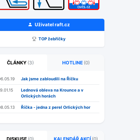
Uživatel
raft.cz
TOP žebříčky
ČLÁNKY
(3)
HOTLINE
(0)
06.05.19
Jak jsme zabloudili na Říčku
9.01.15
Lednová obleva na Krounce a v
Orlických horách
08.05.13
Říčka - jedna z perel Orlických hor
DISKUSE
(0)
KALENDÁŘ AKCÍ
(0)