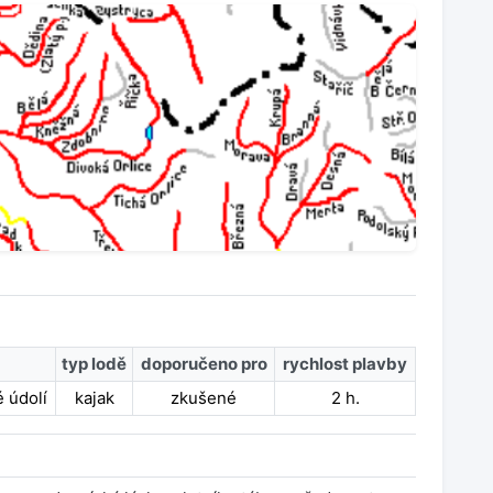
typ lodě
doporučeno pro
rychlost plavby
 údolí
kajak
zkušené
2 h.