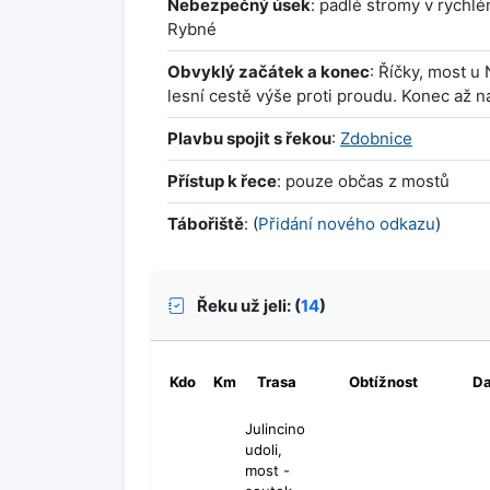
Nebezpečný úsek
: padlé stromy v rychl
Rybné
Obvyklý začátek a konec
: Říčky, most u
lesní cestě výše proti proudu. Konec až n
Plavbu spojit s řekou
:
Zdobnice
Přístup k řece
: pouze občas z mostů
Tábořiště
: (
Přidání nového odkazu
)
Řeku už jeli: (
14
)
Kdo
Km
Trasa
Obtížnost
D
Julincino
udoli,
most -