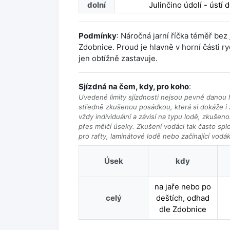
dolní
Julinčino údolí - ústí
Podmínky
: Náročná jarní říčka téměř bez 
Zdobnice. Proud je hlavně v horní části r
jen obtížně zastavuje.
Sjízdná na čem, kdy, pro koho
:
Uvedené limity sjízdnosti nejsou pevně danou h
středně zkušenou posádkou, která si dokáže i z
vždy individuální a závisí na typu lodě, zkušen
přes mělčí úseky. Zkušení vodáci tak často splou
pro rafty, laminátové lodě nebo začínající vodá
Úsek
kdy
na jaře nebo po
celý
deštích, odhad
dle Zdobnice