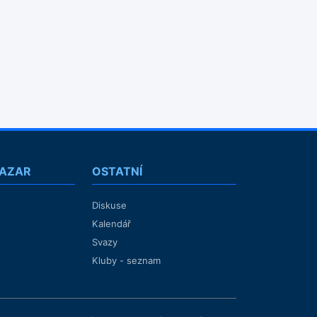
BAZAR
OSTATNÍ
Diskuse
Kalendář
Svazy
Kluby - seznam