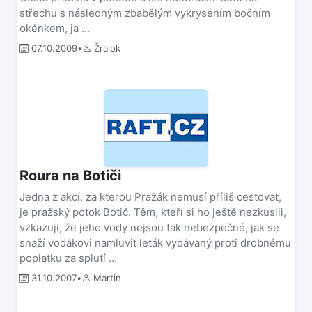
střechu s následným zbabělým vykrysením bočním
okénkem, ja ...
07.10.2009
•
Žralok
Roura na Botiči
Jedna z akcí, za kterou Pražák nemusí příliš cestovat,
je pražský potok Botič. Těm, kteří si ho ještě nezkusili,
vzkazuji, že jeho vody nejsou tak nebezpečné, jak se
snaží vodákovi namluvit leták vydávaný proti drobnému
poplatku za splutí ...
31.10.2007
•
Martin