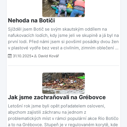
Nehoda na Botiči
Sjížděl jsem Botič se svým skautským oddílem na
nafukovacích lodích, kdy jsme jeli ve skupině a já byl na
první lodi. Před námi jsem si povšiml posádky dvou žen
v plastové vydře bez vest a civilním, zimním oblečení ...
31.10.2025
•
David Kovář
Jak jsme zachraňovali na Grébovce
Letošní rok jsme byli opět pořadatelem osloveni,
abychom zajistili záchranu na jednom z
problematických míst v rámci populární akce Rio Botičo
a to na Grébovce. Stupeň je v regulovaném korytě, kde