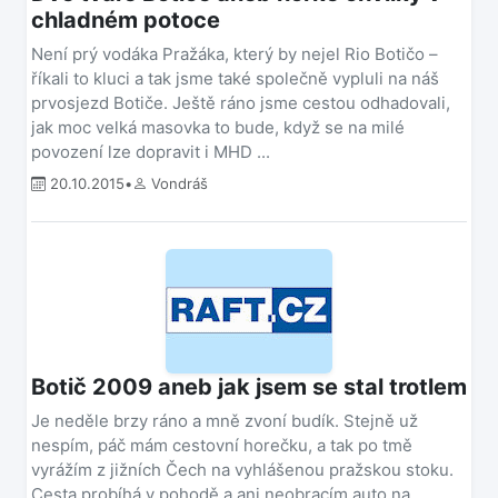
chladném potoce
Není prý vodáka Pražáka, který by nejel Rio Botičo –
říkali to kluci a tak jsme také společně vypluli na náš
prvosjezd Botiče. Ještě ráno jsme cestou odhadovali,
jak moc velká masovka to bude, když se na milé
povození lze dopravit i MHD ...
20.10.2015
•
Vondráš
Botič 2009 aneb jak jsem se stal trotlem
Je neděle brzy ráno a mně zvoní budík. Stejně už
nespím, páč mám cestovní horečku, a tak po tmě
vyrážím z jižních Čech na vyhlášenou pražskou stoku.
Cesta probíhá v pohodě a ani neobracím auto na