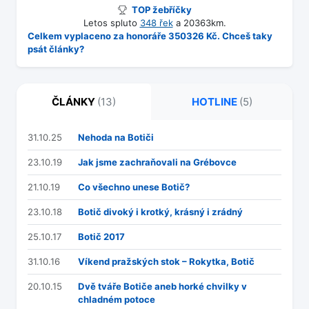
TOP žebříčky
Letos spluto
348 řek
a 20363km.
Celkem vyplaceno za honoráře 350326 Kč. Chceš taky
psát články?
ČLÁNKY
(13)
HOTLINE
(5)
31.10.25
Nehoda na Botiči
23.10.19
Jak jsme zachraňovali na Grébovce
21.10.19
Co všechno unese Botič?
23.10.18
Botič divoký i krotký, krásný i zrádný
25.10.17
Botič 2017
31.10.16
Víkend pražských stok – Rokytka, Botič
20.10.15
Dvě tváře Botiče aneb horké chvilky v
chladném potoce