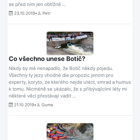
se před ním jen obtížně ...
23.10.2019
•
Petr
Co všechno unese Botič?
Nikdy by mě nenapadlo, že Botič někdy pojedu.
Všechny ty jezy vhodné dle propozic jenom pro
experty, koryto, ze kterého nejde utéct, smrad a humus
k tomu. Nicméně se ukázalo, že s přibývajícími léty mi
některé věci přestávají vadit ...
21.10.2019
•
Guma