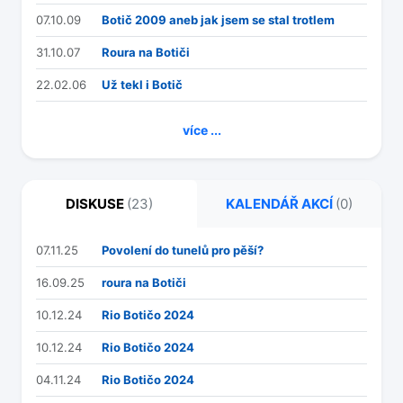
07.10.09
Botič 2009 aneb jak jsem se stal trotlem
31.10.07
Roura na Botiči
22.02.06
Už tekl i Botič
více ...
DISKUSE
(23)
KALENDÁŘ AKCÍ
(0)
07.11.25
Povolení do tunelů pro pěší?
16.09.25
roura na Botiči
10.12.24
Rio Botičo 2024
10.12.24
Rio Botičo 2024
04.11.24
Rio Botičo 2024