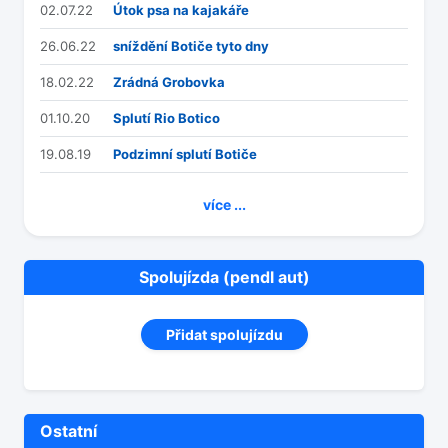
02.07.22
Útok psa na kajakáře
26.06.22
sníždění Botiče tyto dny
18.02.22
Zrádná Grobovka
01.10.20
Splutí Rio Botico
19.08.19
Podzimní splutí Botiče
více ...
Spolujízda (pendl aut)
Přidat spolujízdu
Ostatní