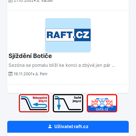
21.10.2002
•
Václav
Sjíždění Botiče
Sezóna se pomalu blíží ke konci a zbývá jen pár ...
19.11.2001
•
Petr
Uživatel
raft.cz