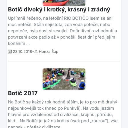
Botič divoký i krotký, krásný i zrádný
Upřímně řečeno, na letošní RIO BOTIČO jsem se ani
moc netěšil. Stálá nejistota, zda voda poteče, nebo
nepoteče, byla dost stresující. Definitivní rozhodnutí a
potvrzení akce padlo až v pondělí, šest dní před jejím
konáním ...
23.10.2018
•
Honza Šup
Botič 2017
Na Botič se každý rok hodně těším, je to pro mě druhý
nejpunkovější tok (hned po Punkvě). Na vodu jezdím
hlavně pro vzdálenost od civilizace, krajinu, přírodu,
klid… Na Botiči je (až na krátký úsek pod „rourou“), vše
naopak - přetlak civilizace ...