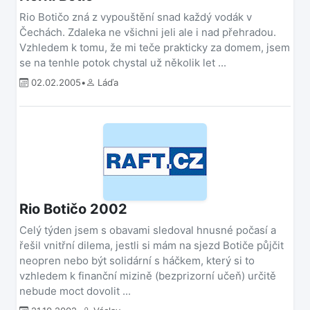
Rio Botičo zná z vypouštění snad každý vodák v
Čechách. Zdaleka ne všichni jeli ale i nad přehradou.
Vzhledem k tomu, že mi teče prakticky za domem, jsem
se na tenhle potok chystal už několik let ...
02.02.2005
•
Láďa
Rio Botičo 2002
Celý týden jsem s obavami sledoval hnusné počasí a
řešil vnitřní dilema, jestli si mám na sjezd Botiče půjčit
neopren nebo být solidární s háčkem, který si to
vzhledem k finanční mizině (bezprizorní učeň) určitě
nebude moct dovolit ...