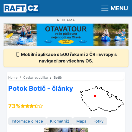
Registrace
Přihlášení
MENU
- REKLAMA -
Mobilní aplikace s 500 řekami z ČR i Evropy s
navigací pro všechny OS.
Home
Česká republika
Botič
Potok Botič - články
73%
Informace o řece
Kilometráž
Mapa
Fotky