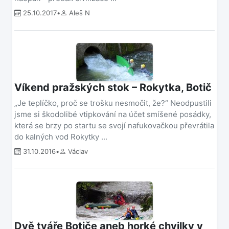
25.10.2017
•
Aleš N
Víkend pražských stok – Rokytka, Botič
„Je teplíčko, proč se trošku nesmočit, že?“ Neodpustili
jsme si škodolibé vtipkování na účet smíšené posádky,
která se brzy po startu se svojí nafukovačkou převrátila
do kalných vod Rokytky ...
31.10.2016
•
Václav
Dvě tváře Botiče aneb horké chvilky v