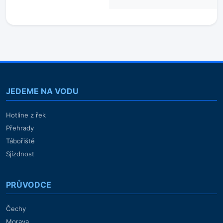
JEDEME NA VODU
Hotline z řek
Přehrady
Tábořiště
Sjízdnost
PRŮVODCE
Čechy
Morava