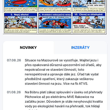
NOVINKY
INZERÁTY
07.08.26
Situace na Mazourově se vyostřuje. Majitel jezu i
přes opakovaná důrazná upozornění od úřadů, aby
nepokračoval ve stavební činnosti, toto
nerespektoval a upravuje dále jez. Úřad tak vydal
předběžné opatření, který zakazuje veškerou
stavební činnost na jezu. Více na fb ATVS.
01.08.26
Na Bóbru platí zákaz splouvání v úseku od přehrady
Pilchowice až po elektrárnu MVE Rakowice na
začátku jezer. Důvodem je stále nevyhovující kvalita
vody po ekologické havárii na přehradě, tok hlídají