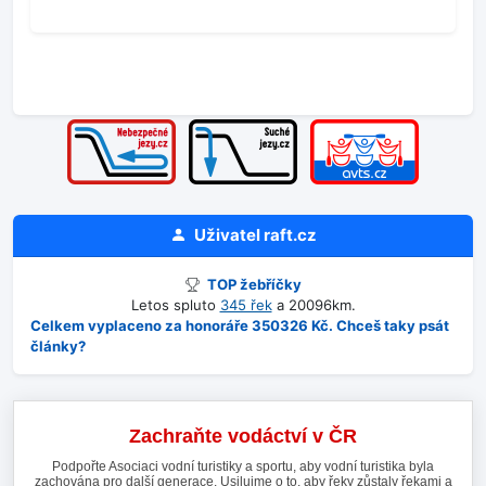
Uživatel
raft.cz
TOP žebříčky
Letos spluto
345 řek
a 20096km.
Celkem vyplaceno za honoráře 350326 Kč. Chceš taky psát
články?