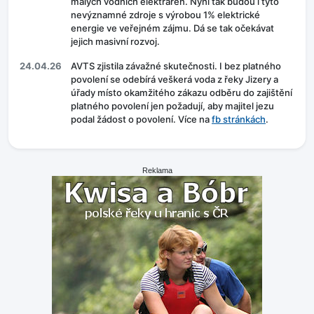
malých vodních elektráren. Nyní tak budou i tyto
nevýznamné zdroje s výrobou 1% elektrické
energie ve veřejném zájmu. Dá se tak očekávat
jejich masivní rozvoj.
24.04.26
AVTS zjistila závažné skutečnosti. I bez platného
povolení se odebírá veškerá voda z řeky Jizery a
úřady místo okamžitého zákazu odběru do zajištění
platného povolení jen požadují, aby majitel jezu
podal žádost o povolení. Více na
fb stránkách
.
Reklama