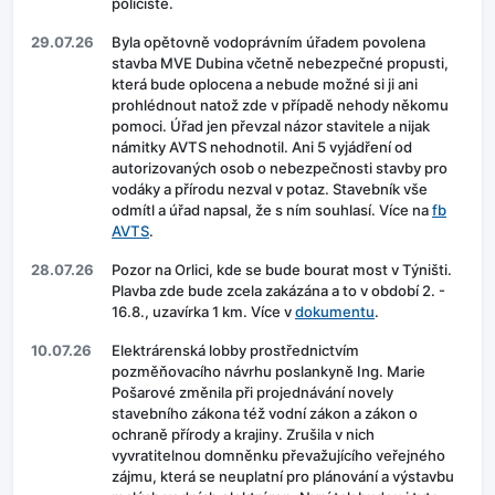
policisté.
29.07.26
Byla opětovně vodoprávním úřadem povolena
stavba MVE Dubina včetně nebezpečné propusti,
která bude oplocena a nebude možné si ji ani
prohlédnout natož zde v případě nehody někomu
pomoci. Úřad jen převzal názor stavitele a nijak
námitky AVTS nehodnotil. Ani 5 vyjádření od
autorizovaných osob o nebezpečnosti stavby pro
vodáky a přírodu nezval v potaz. Stavebník vše
odmítl a úřad napsal, že s ním souhlasí. Více na
fb
AVTS
.
28.07.26
Pozor na Orlici, kde se bude bourat most v Týništi.
Plavba zde bude zcela zakázána a to v období 2. -
16.8., uzavírka 1 km. Více v
dokumentu
.
10.07.26
Elektrárenská lobby prostřednictvím
pozměňovacího návrhu poslankyně Ing. Marie
Pošarové změnila při projednávání novely
stavebního zákona též vodní zákon a zákon o
ochraně přírody a krajiny. Zrušila v nich
vyvratitelnou domněnku převažujícího veřejného
zájmu, která se neuplatní pro plánování a výstavbu