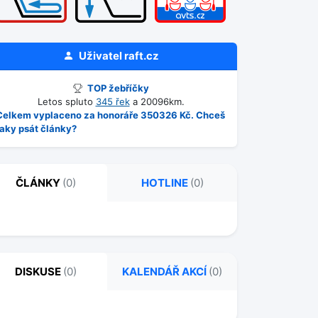
Uživatel
raft.cz
TOP žebříčky
Letos spluto
345 řek
a 20096km.
Celkem vyplaceno za honoráře 350326 Kč. Chceš
taky psát články?
ČLÁNKY
(0)
HOTLINE
(0)
DISKUSE
(0)
KALENDÁŘ AKCÍ
(0)