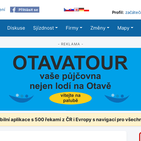
ení
Profil:
začáteč
Diskuse
Sjízdnost
Firmy
Změny
Mapy
- REKLAMA -
ilní aplikace s 500 řekami z ČR i Evropy s navigací pro všech