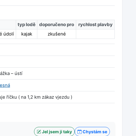
typ lodě
doporučeno pro
rychlost plavby
é údolí
kajak
zkušené
ážka – ústí
esná
uje říčku ( na 1,2 km zákaz vjezdu )
Jel jsem ji taky
Chystám se