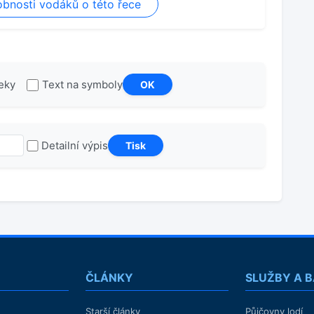
bnosti vodáků o této řece
lo vody, po asi 1km jsme to vzdali, holt občas se nezadaří
řeky
Text na symboly
Detailní výpis
ČLÁNKY
SLUŽBY A 
Starší články
Půjčovny lodí