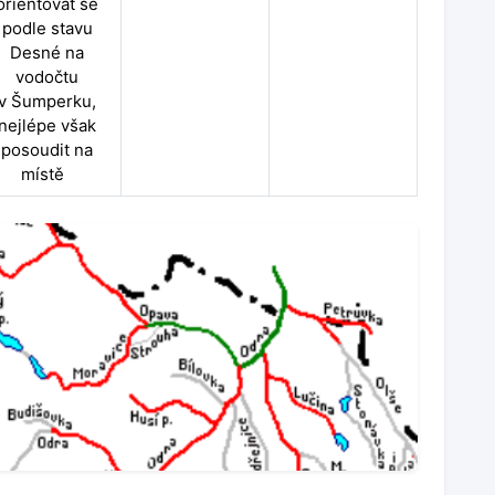
orientovat se
podle stavu
Desné na
vodočtu
v Šumperku,
nejlépe však
posoudit na
místě