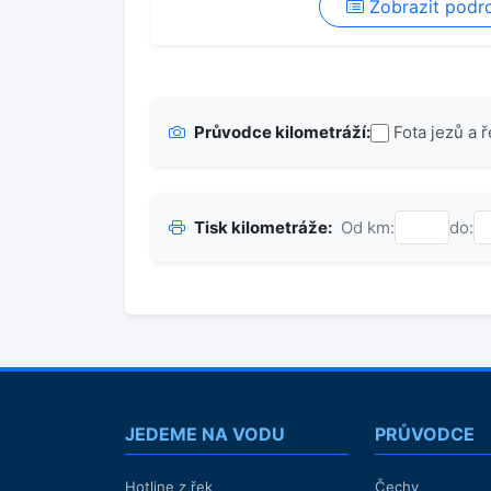
Zobrazit podro
Č.
dolů
Vodočet:
Popis:
šutrovačka jak sviňa, má
V Loučné měla
Desná kolem 9
kubíků
Průvodce kilometráží:
Fota jezů a 
Tisk kilometráže:
Od km:
do:
JEDEME NA VODU
PRŮVODCE
Hotline z řek
Čechy