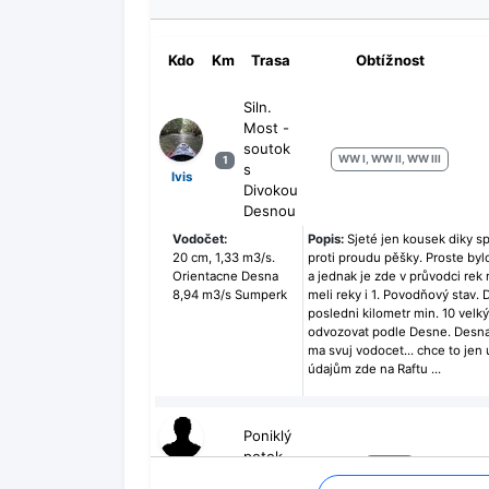
Kdo
Km
Trasa
Obtížnost
Siln.
Most -
soutok
WW I, WW II, WW III
1
s
Ivis
Divokou
Desnou
Vodočet:
Popis:
Sjeté jen kousek diky sp
20 cm, 1,33 m3/s.
proti proudu pěšky. Proste byl
Orientacne Desna
a jednak je zde v průvodci rek 
8,94 m3/s Sumperk
meli reky i 1. Povodňový stav. 
posledni kilometr min. 10 ve
odvozovat podle Desne. Desna 
ma svuj vodocet... chce to jen 
údajům zde na Raftu ...
Poniklý
potok -
WW III
1
Honza
někam