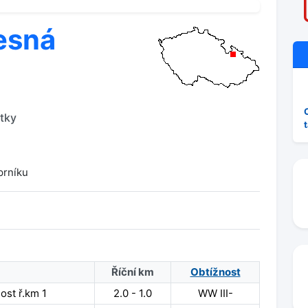
esná
tky
prníku
Říční km
Obtížnost
ost ř.km 1
2.0 - 1.0
WW III-