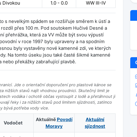
 s Divokou
1.0 - 0.0
WW III-IV
to s nevelkým spádem se rozšiřuje směrem k ústí a
 rozdíl přes 100 m. Pod soutokem Hučivé Desné a
í přehrážka, která za VV může být svou výpustí
 povodní v roce 1997 byly upraveny a na spodním
esnou byly vystavěny nové kamenné zdi, ve kterých
dy. Na tomto úseku jsou také časté šikmé kamenné
la nebo překážky zabraňující plavbě.
ranicí. Jde o orientační doporučení pro plastové kánoe se
a nižších stavů najít vhodnou proudnici. Skutečný limit je
ostech vodáka i ochotě občas vystoupit z lodě a přetáhnout ji
vají řeky i za nižších stavů pod limitem sjízdnosti, zatímco
ky bývá potřeba vody více.
Aktuálně
Povodí
Aktuální
Vodočet
Moravy
sjízdnost