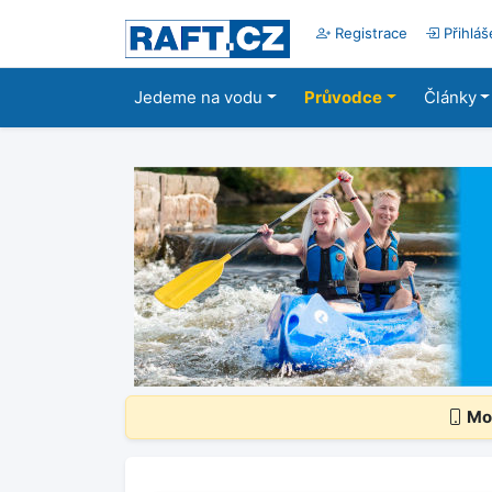
Registrace
Přihláš
Jedeme na vodu
Průvodce
Články
Mob