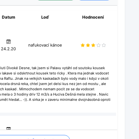
Datum
Loď
Hodnocení
nafukovací kánoe
24.2.20
luti Divoké Desne, tak jsem si Palavu vytáhl od soutoku kousek
o lakave si odskrtnout kousek teto ricky . Ktera ma jednak vodocet
na Raftu. Jinak na velkých kaskadach bylo vody malo i kdyz v okoli
Docela drsná reka, chtel jsem jet delsi kus nez jen od mostu , ale
lkých kaskad . Mimochodem nemam pocit ze se da vodocet
mela o 3 hodiny driv 12 m3/s a Huciva Dešná mela stejne . Navic
umět hledat... -)). A sirka je v zaveru minimalne dvojnásobná oproti
kajak
20.4.13