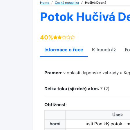
Home
Česká republika
Hučivá Desná
Potok Hučivá D
40%
Informace o řece
Kilometráž
Fo
Pramen
: v oblasti Japonské zahrady u Ke
Délka toku (sjízdné) v km
: 7 (2)
Obtížnost
:
Úsek
horní
ústí Poniklý potok - m