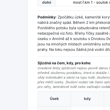
dolní
most ř.km 1 - soutok
Podmínky
: Zpočátku úzké, kamenité kory
nabírá značný spád. Během 2 km překoná
Poniklého potoku byla vybudována retenčn
nebezpečná viz.foto. Břehy říčky zasáhlé
úseku v Anníně až k soutoku s Divokou D
jsou na mnohých místech umístněny scho
prahy. Na toku nejsou žádná jiná vodní dí
Sjízdná na čem, kdy, pro koho
:
Uvedené limity sjízdnosti nejsou pevně danou h
středně zkušenou posádkou, která si dokáže i z
vždy individuální a závisí na typu lodě, zkušen
přes mělčí úseky. Zkušení vodáci tak často splou
pro rafty, laminátové lodě nebo začínající vodá
Úsek
kdy