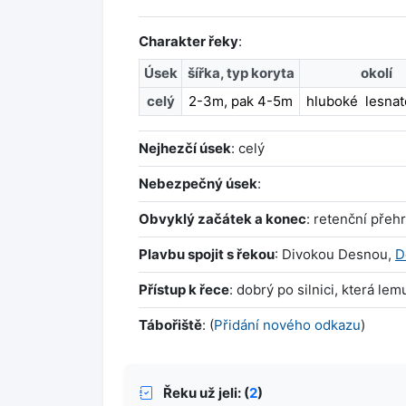
Charakter řeky
:
Úsek
šířka, typ koryta
okolí
celý
2-3m, pak 4-5m
hluboké lesnat
Nejhezčí úsek
: celý
Nebezpečný úsek
:
Obvyklý začátek a konec
: retenční přehr
Plavbu spojit s řekou
: Divokou Desnou,
D
Přístup k řece
: dobrý po silnici, která lem
Tábořiště
: (
Přidání nového odkazu
)
Řeku už jeli: (
2
)