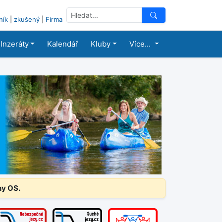
ník
|
zkušený
|
Firma
Inzeráty
Kalendář
Kluby
Více...
ny OS.