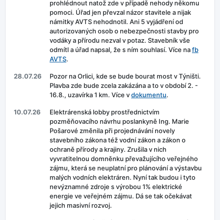
prohlédnout natož zde v případě nehody někomu
pomoci. Úřad jen převzal názor stavitele a nijak
námitky AVTS nehodnotil. Ani 5 vyjádření od
autorizovaných osob o nebezpečnosti stavby pro
vodáky a přírodu nezval v potaz. Stavebník vše
odmítl a úřad napsal, že s ním souhlasí. Více na
fb
AVTS
.
28.07.26
Pozor na Orlici, kde se bude bourat most v Týništi.
Plavba zde bude zcela zakázána a to v období 2. -
16.8., uzavírka 1 km. Více v
dokumentu
.
10.07.26
Elektrárenská lobby prostřednictvím
pozměňovacího návrhu poslankyně Ing. Marie
Pošarové změnila při projednávání novely
stavebního zákona též vodní zákon a zákon o
ochraně přírody a krajiny. Zrušila v nich
vyvratitelnou domněnku převažujícího veřejného
zájmu, která se neuplatní pro plánování a výstavbu
malých vodních elektráren. Nyní tak budou i tyto
nevýznamné zdroje s výrobou 1% elektrické
energie ve veřejném zájmu. Dá se tak očekávat
jejich masivní rozvoj.