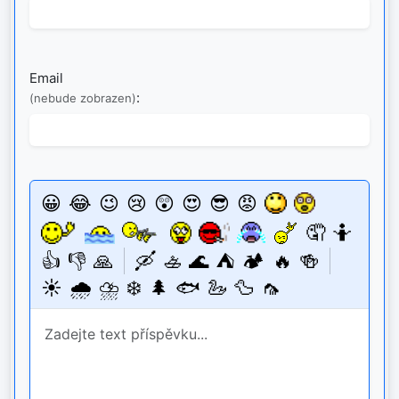
Email
:
(nebude zobrazen)
😀
😂
😉
😢
😲
😍
😎
😡
🤦
🤷
👍
👎
🙏
🛶
🚣
🌊
⛺
🏕️
🔥
🍻
☀️
🌧️
⛈️
❄️
🌲
🐟
🦢
🦆
🦟