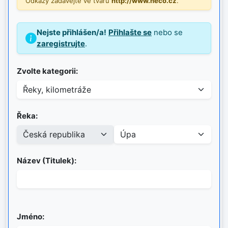
Odkazy zadávejte ve tvaru
http://www.neco.cz
.
Nejste přihlášen/a!
Přihlašte se
nebo se
zaregistrujte
.
Zvolte kategorii:
Řeka:
Název (Titulek):
Jméno: