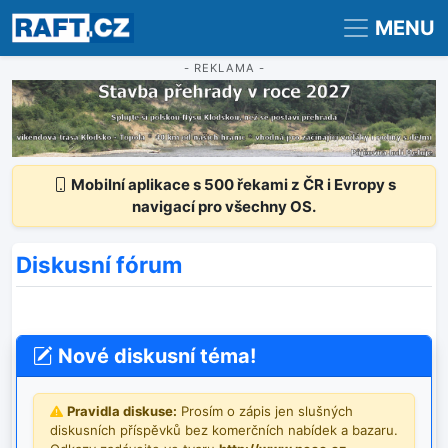
Registrace
Přihlášení
MENU
- REKLAMA -
Mobilní aplikace s 500 řekami z ČR i Evropy s
navigací pro všechny OS.
Diskusní fórum
Nové diskusní téma!
Pravidla diskuse:
Prosím o zápis jen slušných
diskusních příspěvků bez komerčních nabídek a bazaru.