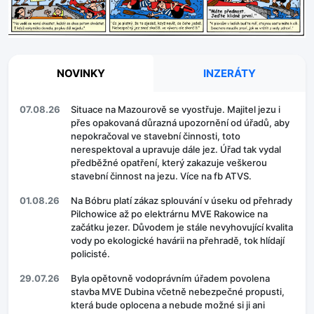
NOVINKY
INZERÁTY
07.08.26
Situace na Mazourově se vyostřuje. Majitel jezu i
přes opakovaná důrazná upozornění od úřadů, aby
nepokračoval ve stavební činnosti, toto
nerespektoval a upravuje dále jez. Úřad tak vydal
předběžné opatření, který zakazuje veškerou
stavební činnost na jezu. Více na fb ATVS.
01.08.26
Na Bóbru platí zákaz splouvání v úseku od přehrady
Pilchowice až po elektrárnu MVE Rakowice na
začátku jezer. Důvodem je stále nevyhovující kvalita
vody po ekologické havárii na přehradě, tok hlídají
policisté.
29.07.26
Byla opětovně vodoprávním úřadem povolena
stavba MVE Dubina včetně nebezpečné propusti,
která bude oplocena a nebude možné si ji ani