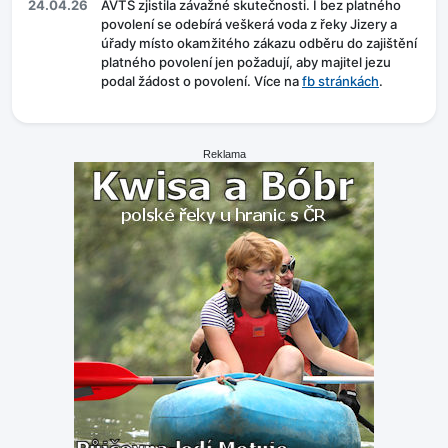
24.04.26
AVTS zjistila závažné skutečnosti. I bez platného
povolení se odebírá veškerá voda z řeky Jizery a
úřady místo okamžitého zákazu odběru do zajištění
platného povolení jen požadují, aby majitel jezu
podal žádost o povolení. Více na
fb stránkách
.
Reklama