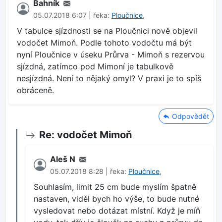
Bahník
05.07.2018 6:07 | řeka:
Ploučnice
,
V tabulce sjízdnosti se na Ploučnici nově objevil
vodočet Mimoň. Podle tohoto vodočtu má být
nyní Ploučnice v úseku Průrva - Mimoň s rezervou
sjízdná, zatímco pod Mimoní je tabulkově
nesjízdná. Není to nějaký omyl? V praxi je to spíš
obráceně.
Odpovědět
Re: vodočet Mimoň
Aleš N
05.07.2018 8:28 | řeka:
Ploučnice
,
Souhlasím, limit 25 cm bude myslím špatně
nastaven, viděl bych ho výše, to bude nutné
vysledovat nebo dotázat místní. Když je míň