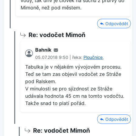
vody, tak dřív je člověk na suchu z průrvy do
Mimoně, než pod městem.
Odpovědět
Re: vodočet Mimoň
Bahník
05.07.2018 9:50 | řeka:
Ploučnice
,
Tabulka je v nějakém vývojovém procesu.
Teď se tam zas objevil vodočet ze Stráže
pod Ralskem.
V minulosti se pro sjízdnost ze Stráže
udávala hodnota 45 cm na tomto vodočtu.
Takže snad to platí pořád.
Odpovědět
Re: vodočet Mimoň