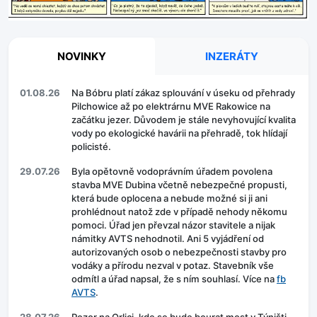
NOVINKY
INZERÁTY
01.08.26
Na Bóbru platí zákaz splouvání v úseku od přehrady
Pilchowice až po elektrárnu MVE Rakowice na
začátku jezer. Důvodem je stále nevyhovující kvalita
vody po ekologické havárii na přehradě, tok hlídají
policisté.
29.07.26
Byla opětovně vodoprávním úřadem povolena
stavba MVE Dubina včetně nebezpečné propusti,
která bude oplocena a nebude možné si ji ani
prohlédnout natož zde v případě nehody někomu
pomoci. Úřad jen převzal názor stavitele a nijak
námitky AVTS nehodnotil. Ani 5 vyjádření od
autorizovaných osob o nebezpečnosti stavby pro
vodáky a přírodu nezval v potaz. Stavebník vše
odmítl a úřad napsal, že s ním souhlasí. Více na
fb
AVTS
.