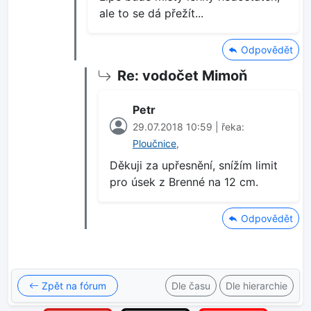
ale to se dá přežít...
Odpovědět
Re: vodočet Mimoň
Petr
29.07.2018 10:59 | řeka:
Ploučnice
,
Děkuji za upřesnění, snížím limit
pro úsek z Brenné na 12 cm.
Odpovědět
Zpět na fórum
Dle času
Dle hierarchie