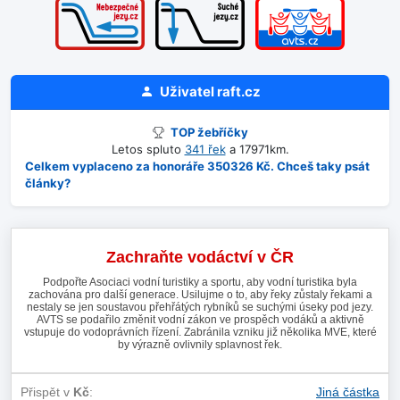
Uživatel
raft.cz
TOP žebříčky
Letos spluto
341 řek
a 17971km.
Celkem vyplaceno za honoráře 350326 Kč. Chceš taky psát
články?