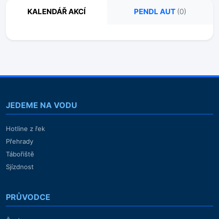
KALENDÁŘ AKCÍ
PENDL AUT
(0)
JEDEME NA VODU
Hotline z řek
Přehrady
Tábořiště
Sjízdnost
PRŮVODCE