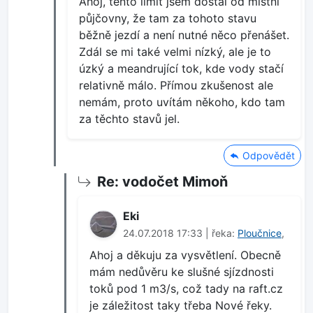
Ahoj, tento limit jsem dostal od místní
půjčovny, že tam za tohoto stavu
běžně jezdí a není nutné něco přenášet.
Zdál se mi také velmi nízký, ale je to
úzký a meandrující tok, kde vody stačí
relativně málo. Přímou zkušenost ale
nemám, proto uvítám někoho, kdo tam
za těchto stavů jel.
Odpovědět
Re: vodočet Mimoň
Eki
24.07.2018 17:33 | řeka:
Ploučnice
,
Ahoj a děkuju za vysvětlení. Obecně
mám nedůvěru ke slušné sjízdnosti
toků pod 1 m3/s, což tady na raft.cz
je záležitost taky třeba Nové řeky.