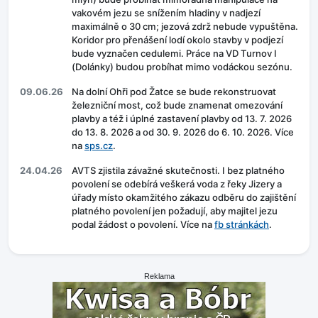
vakovém jezu se snížením hladiny v nadjezí
maximálně o 30 cm; jezová zdrž nebude vypuštěna.
Koridor pro přenášení lodí okolo stavby v podjezí
bude vyznačen cedulemi. Práce na VD Turnov I
(Dolánky) budou probíhat mimo vodáckou sezónu.
09.06.26
Na dolní Ohři pod Žatce se bude rekonstruovat
železniční most, což bude znamenat omezování
plavby a též i úplné zastavení plavby od 13. 7. 2026
do 13. 8. 2026 a od 30. 9. 2026 do 6. 10. 2026. Více
na
sps.cz
.
24.04.26
AVTS zjistila závažné skutečnosti. I bez platného
povolení se odebírá veškerá voda z řeky Jizery a
úřady místo okamžitého zákazu odběru do zajištění
platného povolení jen požadují, aby majitel jezu
podal žádost o povolení. Více na
fb stránkách
.
Reklama