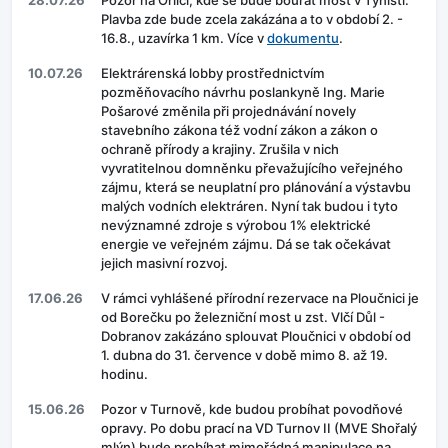
28.07.26
Pozor na Orlici, kde se bude bourat most v Týništi.
Plavba zde bude zcela zakázána a to v období 2. -
16.8., uzavírka 1 km. Více v
dokumentu
.
10.07.26
Elektrárenská lobby prostřednictvím
pozměňovacího návrhu poslankyně Ing. Marie
Pošarové změnila při projednávání novely
stavebního zákona též vodní zákon a zákon o
ochraně přírody a krajiny. Zrušila v nich
vyvratitelnou domněnku převažujícího veřejného
zájmu, která se neuplatní pro plánování a výstavbu
malých vodních elektráren. Nyní tak budou i tyto
nevýznamné zdroje s výrobou 1% elektrické
energie ve veřejném zájmu. Dá se tak očekávat
jejich masivní rozvoj.
17.06.26
V rámci vyhlášené přírodní rezervace na Ploučnici je
od Borečku po železniční most u zst. Vlčí Důl -
Dobranov zakázáno splouvat Ploučnici v období od
1. dubna do 31. července v době mimo 8. až 19.
hodinu.
15.06.26
Pozor v Turnově, kde budou probíhat povodňové
opravy. Po dobu prací na VD Turnov II (MVE Shořalý
mlýn) bude probíhat mimořádná manipulace na