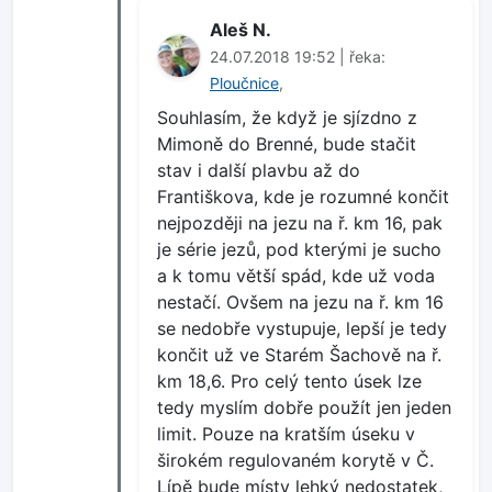
Aleš N.
24.07.2018 19:52 | řeka:
Ploučnice
,
Souhlasím, že když je sjízdno z
Mimoně do Brenné, bude stačit
stav i další plavbu až do
Františkova, kde je rozumné končit
nejpozději na jezu na ř. km 16, pak
je série jezů, pod kterými je sucho
a k tomu větší spád, kde už voda
nestačí. Ovšem na jezu na ř. km 16
se nedobře vystupuje, lepší je tedy
končit už ve Starém Šachově na ř.
km 18,6. Pro celý tento úsek lze
tedy myslím dobře použít jen jeden
limit. Pouze na kratším úseku v
širokém regulovaném korytě v Č.
Lípě bude místy lehký nedostatek,