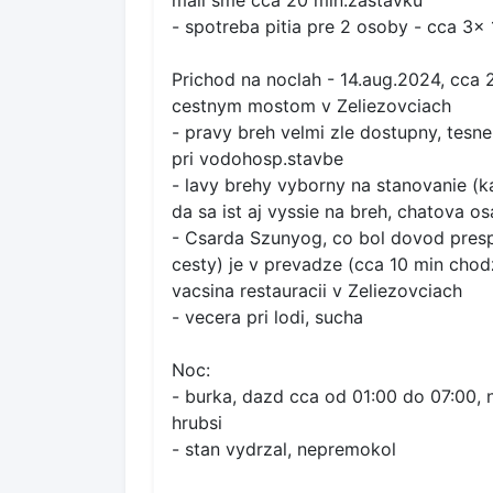
mali sme cca 20 min.zastavku
- spotreba pitia pre 2 osoby - cca 3x 1
Prichod na noclah - 14.aug.2024, cca 2
cestnym mostom v Zeliezovciach
- pravy breh velmi zle dostupny, tes
pri vodohosp.stavbe
- lavy brehy vyborny na stanovanie (k
da sa ist aj vyssie na breh, chatova o
- Csarda Szunyog, co bol dovod presp
cesty) je v prevadze (cca 10 min chod
vacsina restauracii v Zeliezovciach
- vecera pri lodi, sucha
Noc:
- burka, dazd cca od 01:00 do 07:00, 
hrubsi
- stan vydrzal, nepremokol