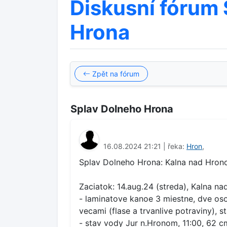
Diskusní fórum
Hrona
Zpět na fórum
Splav Dolneho Hrona
16.08.2024 21:21 | řeka:
Hron
,
Splav Dolneho Hrona: Kalna nad Hro
Zaciatok: 14.aug.24 (streda), Kalna n
- laminatove kanoe 3 miestne, dve os
vecami (flase a trvanlive potraviny), s
- stav vody Jur n.Hronom, 11:00, 62 cm