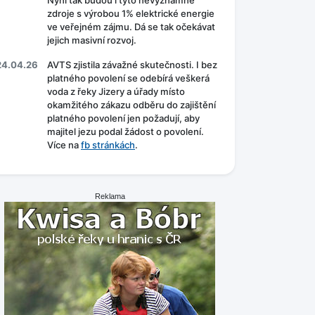
Nyní tak budou i tyto nevýznamné
zdroje s výrobou 1% elektrické energie
ve veřejném zájmu. Dá se tak očekávat
jejich masivní rozvoj.
24.04.26
AVTS zjistila závažné skutečnosti. I bez
platného povolení se odebírá veškerá
voda z řeky Jizery a úřady místo
okamžitého zákazu odběru do zajištění
platného povolení jen požadují, aby
majitel jezu podal žádost o povolení.
Více na
fb stránkách
.
Reklama