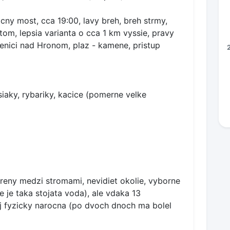
ny most, cca 19:00, lavy breh, breh strmy,
tom, lepsia varianta o cca 1 km vyssie, pravy
nici nad Hronom, plaz - kamene, pristup
siaky, rybariky, kacice (pomerne velke
oreny medzi stromami, nevidiet okolie, vyborne
e je taka stojata voda), ale vdaka 13
j fyzicky narocna (po dvoch dnoch ma bolel