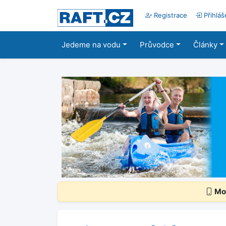
Registrace
Přihláš
Jedeme na vodu
Průvodce
Články
Mob