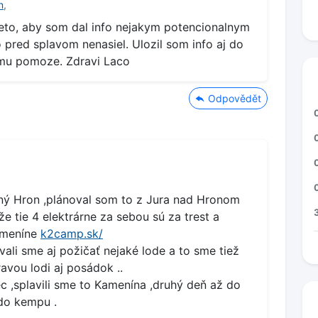
n
,
eto, aby som dal info nejakym potencionalnym
pred splavom nenasiel. Ulozil som info aj do
omu pomoze. Zdravi Laco
Odpovědět
olný Hron ,plánoval som to z Jura nad Hronom
e tie 4 elektrárne za sebou sú za trest a
Kameníne
k2camp.sk/
ali sme aj požičať nejaké lode a to sme tiež
avou lodi aj posádok ..
c ,splavili sme to Kamenína ,druhý deň až do
 do kempu .