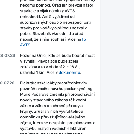
někomu pomoci. Úřad jen převzal názor
stavitele a nijak námitky AVTS
nehodnotil. Ani 5 vyjádření od
autorizovaných osob o nebezpečnosti
stavby pro vodáky a přírodu nezval v
potaz. Stavebník vše odmítl a úřad
napsal, že s ním souhlasí. Více na
fb
AVTS
.
28.07.26
Pozor na Orlici, kde se bude bourat most
v Týništi. Plavba zde bude zcela
zakázána a to v období 2. - 16.8.,
uzavírka 1 km. Více v
dokumentu
.
10.07.26
Elektrárenská lobby prostřednictvím
pozměňovacího návrhu poslankyně Ing.
Marie Pošarové změnila při projednávání
novely stavebního zákona též vodní
zákon a zákon o ochraně přírody a
krajiny. Zrušila v nich vyvratitelnou
domněnku převažujícího veřejného
zájmu, která se neuplatní pro plánování a
výstavbu malých vodních elektráren.