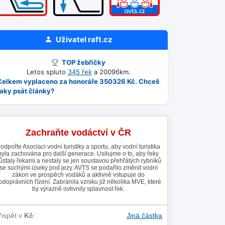
Uživatel
raft.cz
TOP žebříčky
Letos spluto
345 řek
a 20096km.
Celkem vyplaceno za honoráře 350326 Kč. Chceš
taky psát články?