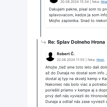
20.08.2024 15:34 | řeka:
Hro
Dakujem pekne, pisal som to pr
splavovacom, kedze ja som info 
Mojho zapisnika. Snad to niek
Re: Splav Dolneho Hrona
Robert Č.
22.08.2024 11:55 | řeka:
Hron
,
Ahojte ,tiež sme toto leto dali d
až do Dunaja no dostal som info ,ž
dostal aj typ na skvelý kemp v 
Nakoniec nás bolo viac a potrebov
poriešili priamo v kempe aj s dopr
prvý deň nás vyviezli do Hronovie
Dunaja a odtiaľ nás zase vyviezli