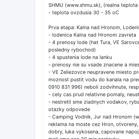
SHMU (www.shmu.sk), (realna teplota
- teplota ovzdusia 30 - 35 oC
Prva etapa: Kalna nad Hronom, Lodeni
- lodenica Kalna nad Hronom zavreta
- 4 prenosy lode (hat Tura, VE Sarovc
posledny rybochod)
- 4 spustenia lode na lanku
- prenosy nie su vsade znacene a mies
- VE Zeliezovce neupravene miesto pre
moznost pustit vodu do kanala na prec
0910 831 996) neboli zodvihnute, res
- cely cas prud relativne pomaly, neus
- nestretli sme ziadnych vodakov, ryba
otazky odpovede
- Camping Vodnik, Jur nad Hronom (ww
reklama na moste cez Hron, otvoreny,
dobry, luka vykosena, capovane napoje