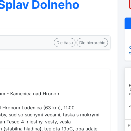
 Splav Dolneho
Dle času
Dle hierarchie
nom - Kamenica nad Hronom
ad Hronom Lodenica (63 km), 11:00
oby, sud so suchymi vecami, taska s mokrymi
tan Tesco 4 miestny, vesty, vesla
 (stabilna hladina), teplota 19oC, oba udaje