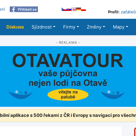
ení
Profil:
začáteč
Diskuse
Sjízdnost
Firmy
Změny
Mapy
- REKLAMA -
ilní aplikace s 500 řekami z ČR i Evropy s navigací pro všech