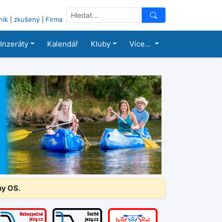
ník
|
zkušený
|
Firma
Inzeráty
Kalendář
Kluby
Více...
ny OS.