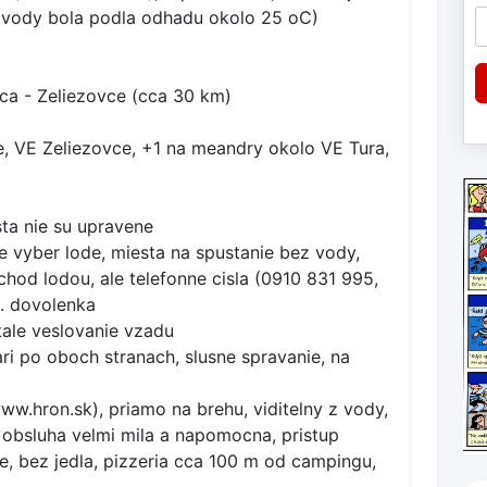
 vody bola podla odhadu okolo 25 oC)
ca - Zeliezovce (cca 30 km)
e, VE Zeliezovce, +1 na meandry okolo VE Tura,
ta nie su upravene
 vyber lode, miesta na spustanie bez vody,
hod lodou, ale telefonne cisla (0910 831 995,
p. dovolenka
tale veslovanie vzadu
ri po oboch stranach, slusne spravanie, na
w.hron.sk), priamo na brehu, viditelny z vody,
 obsluha velmi mila a napomocna, pristup
, bez jedla, pizzeria cca 100 m od campingu,