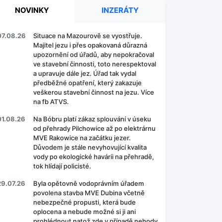
NOVINKY
INZERÁTY
07.08.26
Situace na Mazourově se vyostřuje.
Majitel jezu i přes opakovaná důrazná
upozornění od úřadů, aby nepokračoval
ve stavební činnosti, toto nerespektoval
a upravuje dále jez. Úřad tak vydal
předběžné opatření, který zakazuje
veškerou stavební činnost na jezu. Více
na fb ATVS.
01.08.26
Na Bóbru platí zákaz splouvání v úseku
od přehrady Pilchowice až po elektrárnu
MVE Rakowice na začátku jezer.
Důvodem je stále nevyhovující kvalita
vody po ekologické havárii na přehradě,
tok hlídají policisté.
29.07.26
Byla opětovně vodoprávním úřadem
povolena stavba MVE Dubina včetně
nebezpečné propusti, která bude
oplocena a nebude možné si ji ani
prohlédnout natož zde v případě nehody