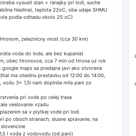
treba vysusit stan + ranajky pri lodi, suche
tabilna hladina), teplota 22oC, oba udaje SHMU
bola podla odhadu okolo 25 oC)
.Hronom, zeleznicny most (cca 30 km)
brata voda do lode, ale bez kupania)
, obec Hronovce, cca 7 min od Hrona uz rok
a google maps sa predajna javi ako otvorena
dtial ma obednu prestavku od 12:00 do 14:00,
, vodu 3x 1,5l nam doplnila mila pani zo
stvenia pri vode po celej trase
tale veslovanie vzadu
lazenim sa v plytkej vode pri lodi
ri po oboch stranach, slusne spravanie, na
 slovencine
 1,5 l voda z vodovodu (od pani)