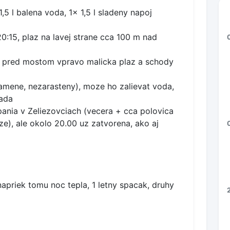
,5 l balena voda, 1x 1,5 l sladeny napoj
0:15, plaz na lavej strane cca 100 m nad
ne pred mostom vpravo malicka plaz a schody
amene, nezarasteny), moze ho zalievat voda,
sada
ania v Zeliezovciach (vecera + cca polovica
ze), ale okolo 20.00 uz zatvorena, ako aj
napriek tomu noc tepla, 1 letny spacak, druhy