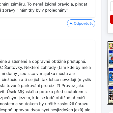
jednání záměru. To nemá žádná pravidla, pindat
ní zprávy " námitky byly projednány"
Odpovědět
věné a stísněné a dopravně obtížně přístupné.
OC Šantovky. Některé zahrady (tam kde by měla
ními domy jsou sice v majetku města ale
v činžácích a ti se jich tak lehce nevzdají (myslíš
faltované parkování pro cizí ?) Provoz jako
tavit. Úsek Mlýnského potoka před soutokem s
zpečným jezem, kde se lodě obtížně přenáší
mostem a soutokem by určitě zasloužil úpravu
alespoň úpravou dvou nyní nesjízdných jezů) ale