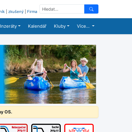
ník
|
zkušený
|
Firma
Inzeráty
Kalendář
Kluby
Více...
ny OS.