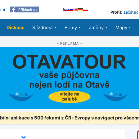
ení
Profil:
začáteč
Diskuse
Sjízdnost
Firmy
Změny
Mapy
- REKLAMA -
ilní aplikace s 500 řekami z ČR i Evropy s navigací pro všech