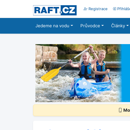
Registrace
Přihláš
Jedeme na vodu
Průvodce
Články
Mob