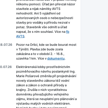
někomu pomoci. Úřad jen převzal názor
stavitele a nijak námitky AVTS
nehodnotil. Ani 5 vyjádření od
autorizovaných osob o nebezpečnosti
stavby pro vodáky a přírodu nezval v
potaz. Stavebník vše odmítl a úřad
napsal, že s ním souhlasí. Více na
fb
AVTS
.
28.07.26
Pozor na Orlici, kde se bude bourat most
v Týništi. Plavba zde bude zcela
zakázána a to v období 2. - 16.8.,
uzavírka 1 km. Více v
dokumentu
.
10.07.26
Elektrárenská lobby prostřednictvím
pozměňovacího návrhu poslankyně Ing.
Marie Pošarové změnila při projednávání
novely stavebního zákona též vodní
zákon a zákon o ochraně přírody a
krajiny. Zrušila v nich vyvratitelnou
domněnku převažujícího veřejného
zájmu, která se neuplatní pro plánování a
výstavbu malých vodních elektráren.