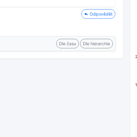
Odpovědět
Dle času
Dle hierarchie