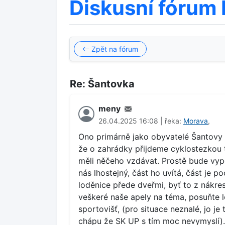
Diskusní fórum 
Zpět na fórum
Re: Šantovka
meny
26.04.2025 16:08 | řeka:
Morava
,
Ono primárně jako obyvatelé Šantovy ul
že o zahrádky přijdeme cyklostezkou t
měli něčeho vzdávat. Prostě bude vypo
nás lhostejný, část ho uvítá, část je p
loděnice přede dveřmi, byť to z nákre
veškeré naše apely na téma, posuňte lo
sportovišť, (pro situace neznalé, jo je
chápu že SK UP s tím moc nevymyslí).