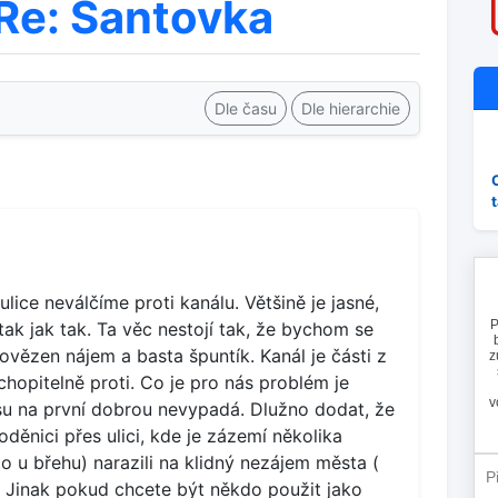
Re: Šantovka
Dle času
Dle hierarchie
ice neválčíme proti kanálu. Většině je jasné,
ak jak tak. Ta věc nestojí tak, že bychom se
vězen nájem a basta špuntík. Kanál je části z
ochopitelně proti. Co je pro nás problém je
su na první dobrou nevypadá. Dlužno dodat, že
děnici přes ulici, kde je zázemí několika
 to u břehu) narazili na klidný nezájem města (
 Jinak pokud chcete být někdo použit jako