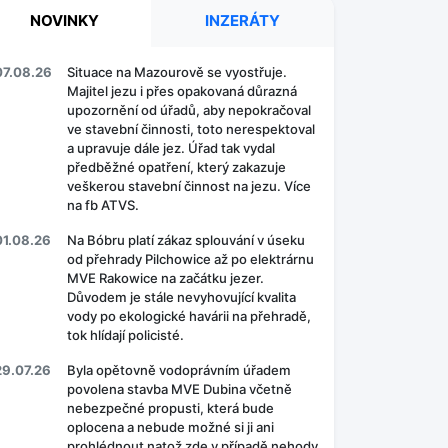
NOVINKY
INZERÁTY
07.08.26
Situace na Mazourově se vyostřuje.
Majitel jezu i přes opakovaná důrazná
upozornění od úřadů, aby nepokračoval
ve stavební činnosti, toto nerespektoval
a upravuje dále jez. Úřad tak vydal
předběžné opatření, který zakazuje
veškerou stavební činnost na jezu. Více
na fb ATVS.
01.08.26
Na Bóbru platí zákaz splouvání v úseku
od přehrady Pilchowice až po elektrárnu
MVE Rakowice na začátku jezer.
Důvodem je stále nevyhovující kvalita
vody po ekologické havárii na přehradě,
tok hlídají policisté.
29.07.26
Byla opětovně vodoprávním úřadem
povolena stavba MVE Dubina včetně
nebezpečné propusti, která bude
oplocena a nebude možné si ji ani
prohlédnout natož zde v případě nehody