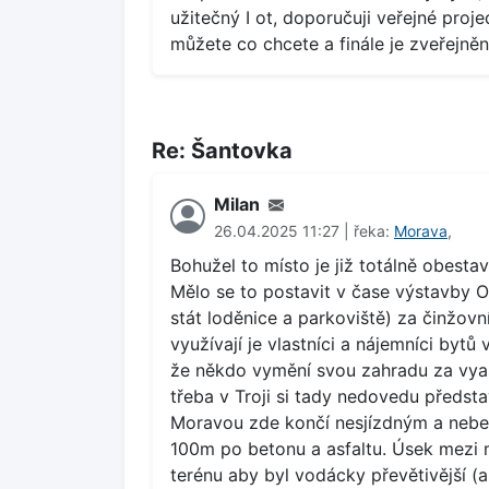
užitečný I ot, doporučuji veřejné pro
můžete co chcete a finále je zveřejně
Re: Šantovka
Milan
26.04.2025 11:27 | řeka:
Morava
,
Bohužel to místo je již totálně obesta
Mělo se to postavit v čase výstavby 
stát loděnice a parkoviště) za činžov
využívají je vlastníci a nájemníci bytů 
že někdo vymění svou zahradu za vyas
třeba v Troji si tady nedovedu předs
Moravou zde končí nesjízdným a nebe
100m po betonu a asfaltu. Úsek mezi 
terénu aby byl vodácky převětivější (