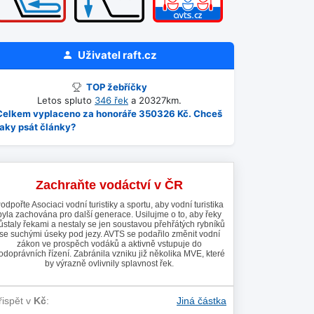
Uživatel
raft.cz
TOP žebříčky
Letos spluto
346 řek
a 20327km.
Celkem vyplaceno za honoráře 350326 Kč. Chceš
taky psát články?