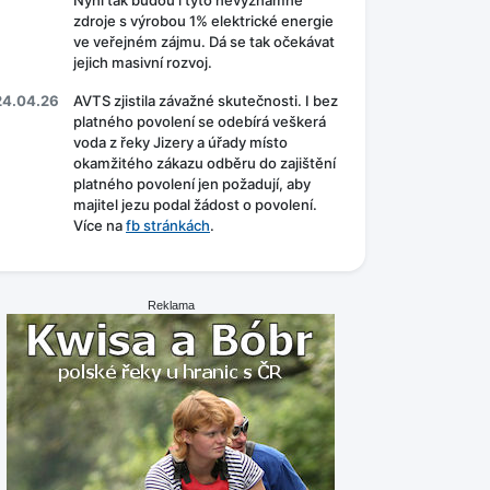
Nyní tak budou i tyto nevýznamné
zdroje s výrobou 1% elektrické energie
ve veřejném zájmu. Dá se tak očekávat
jejich masivní rozvoj.
24.04.26
AVTS zjistila závažné skutečnosti. I bez
platného povolení se odebírá veškerá
voda z řeky Jizery a úřady místo
okamžitého zákazu odběru do zajištění
platného povolení jen požadují, aby
majitel jezu podal žádost o povolení.
Více na
fb stránkách
.
Reklama