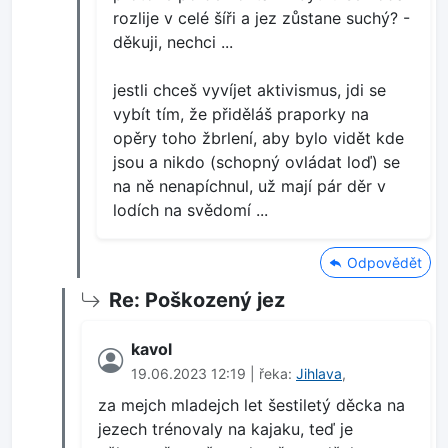
rozlije v celé šíři a jez zůstane suchý? -
děkuji, nechci ...
jestli chceš vyvíjet aktivismus, jdi se
vybít tím, že přiděláš praporky na
opěry toho žbrlení, aby bylo vidět kde
jsou a nikdo (schopný ovládat loď) se
na ně nenapíchnul, už mají pár děr v
lodích na svědomí ...
Odpovědět
Re: Poškozený jez
kavol
19.06.2023 12:19 | řeka:
Jihlava
,
za mejch mladejch let šestiletý děcka na
jezech trénovaly na kajaku, teď je