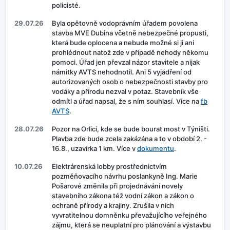
policisté.
29.07.26
Byla opětovně vodoprávním úřadem povolena
stavba MVE Dubina včetně nebezpečné propusti,
která bude oplocena a nebude možné si ji ani
prohlédnout natož zde v případě nehody někomu
pomoci. Úřad jen převzal názor stavitele a nijak
námitky AVTS nehodnotil. Ani 5 vyjádření od
autorizovaných osob o nebezpečnosti stavby pro
vodáky a přírodu nezval v potaz. Stavebník vše
odmítl a úřad napsal, že s ním souhlasí. Více na
fb
AVTS
.
28.07.26
Pozor na Orlici, kde se bude bourat most v Týništi.
Plavba zde bude zcela zakázána a to v období 2. -
16.8., uzavírka 1 km. Více v
dokumentu
.
10.07.26
Elektrárenská lobby prostřednictvím
pozměňovacího návrhu poslankyně Ing. Marie
Pošarové změnila při projednávání novely
stavebního zákona též vodní zákon a zákon o
ochraně přírody a krajiny. Zrušila v nich
vyvratitelnou domněnku převažujícího veřejného
zájmu, která se neuplatní pro plánování a výstavbu