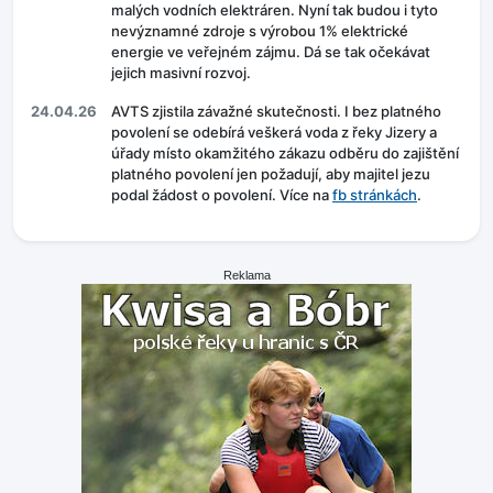
malých vodních elektráren. Nyní tak budou i tyto
nevýznamné zdroje s výrobou 1% elektrické
energie ve veřejném zájmu. Dá se tak očekávat
jejich masivní rozvoj.
24.04.26
AVTS zjistila závažné skutečnosti. I bez platného
povolení se odebírá veškerá voda z řeky Jizery a
úřady místo okamžitého zákazu odběru do zajištění
platného povolení jen požadují, aby majitel jezu
podal žádost o povolení. Více na
fb stránkách
.
Reklama