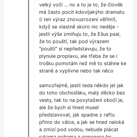
velký voči ... no a to je to, že člověk
má často pocit kdovíjakýho dramatu
(i ten výraz znovuzrození věřím!),
když se vlastně skoro nic neděje -
jestli výše zmiňuju to, že Ešus psal,
že to pouští, tak pod výrazem
"pouští" si nepředstavuju, že to
plynule proplavu, ale třeba že se i
trošku pomotám než mě to stáhne ke
straně a vyplivne nebo tak něco
samozřejmě, jestli teda někdo jel jak
do toho obchoďáku, malý děcko bez
vesty, tak to na povytažení obočí je,
ale že bych si hned musel
představovat, jak spadne z raftu
přímo do válce, a jak se hned naloká
a zmizí pod vodou, nebude plácat
rukama nohama a neponese ho