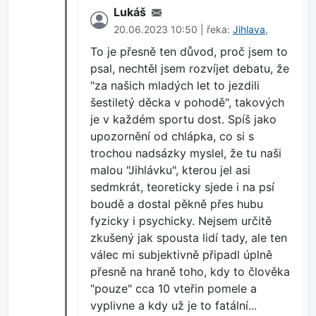
Lukáš
20.06.2023 10:50 | řeka:
Jihlava
,
To je přesně ten důvod, proč jsem to
psal, nechtěl jsem rozvíjet debatu, že
"za našich mladých let to jezdili
šestiletý děcka v pohodě", takových
je v každém sportu dost. Spíš jako
upozornění od chlápka, co si s
trochou nadsázky myslel, že tu naši
malou "Jihlávku", kterou jel asi
sedmkrát, teoreticky sjede i na psí
boudě a dostal pěkně přes hubu
fyzicky i psychicky. Nejsem určitě
zkušený jak spousta lidí tady, ale ten
válec mi subjektivně připadl úplně
přesně na hraně toho, kdy to člověka
"pouze" cca 10 vteřin pomele a
vyplivne a kdy už je to fatální...