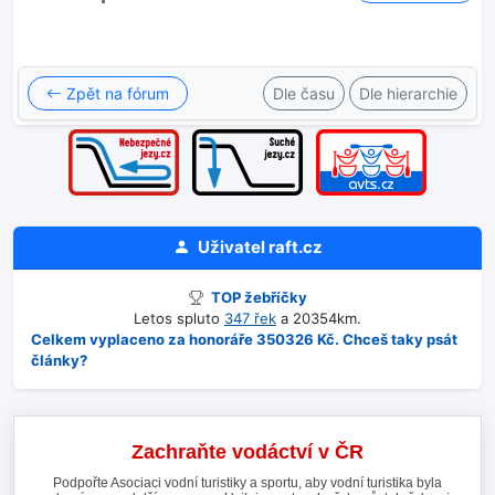
Zpět na fórum
Dle času
Dle hierarchie
Uživatel
raft.cz
TOP žebříčky
Letos spluto
347 řek
a 20354km.
Celkem vyplaceno za honoráře 350326 Kč. Chceš taky psát
články?