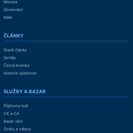
Morava
Slovensko
Itálie
ČLÁNKY
Starší články
Seriály
Černá kronika
Historie sjízdnosti
SLUŽBY A BAZAR
Půjčovny lodí
CK a CA
Bazar věcí
Ztráty a nálezy