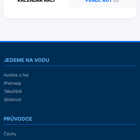
KALENDÁŘ AKCÍ
PENDL AUT
(0)
JEDEME NA VODU
Hotline z řek
Přehrady
Tábořiště
Sjízdnost
PRŮVODCE
Čechy