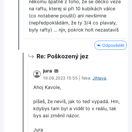
někomu špatně z toho, že se děcko veze
na raftu, kterej si při 10 kubíkách válce
(co notabene pouští) ani nevšimne
(nepředpokládám, že ty 3/4 co plavaly,
byly rafty) ... njn, pokrok holt nezastavíš
Odpovědět
Re: Poškozený jez
jura
19.06.2023 15:55 | řeka:
Jihlava
,
Ahoj Kavole,
píšeš, že nevíš, jak to teď vypadá. Hm,
kdybys tam byl a viděl to v reálu, tak
bys asi změnil názor.
Jura