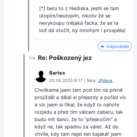
[*] beru to z hlediska, jestli se tam
utopím/neutopím, nikoliv že se
nevykoupu (nějaká facka, že se ta
loď dá otočit, by mnohým i prospěla)
Odpovědět
Re: Poškozený jez
Bartex
20.06.2023 8:17 | řeka:
Jihlava
,
Chvilkama jsem tam pod tím na prkně
projížděl a dělal si přejezdy a pořád víc
a víc jsem si říkal, že když to nahoře
rozjedu a před tím válcem zaberu, tak
budu mít šanci, že to "přeskočím" a
když ne, tak spadnu za válec. Až do
chvíle, kdy tam najel ten kajakář jsem