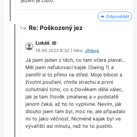
jezem je čisto.
Odpovědět
Re: Poškozený jez
Lukáš
19.06.2023 8:30 | řeka:
Jihlava
,
Já jsem jeden z těch, co tam včera plaval...
Měl jsem nafukovací kajak (Swing 1) a
zamířil si to přímo na střed. Moje blbost a
životní poučení, chvíle strachu a první
ochutnání toho, co s člověkem dělá válec,
jak je tam člověk zmatenej a v podstatě
jenom čeká, až ho to vyplivne. Nevím, jak
dlouho jsem tam byl, moc ne, ale připadalo
mi to jako věčnost. Nicméně kajak byl ve
vývařišti asi minutu, než ho to pustilo.