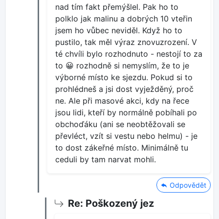
nad tím fakt přemýšlel. Pak ho to
polklo jak malinu a dobrých 10 vteřin
jsem ho vůbec neviděl. Když ho to
pustilo, tak měl výraz znovuzrození. V
té chvíli bylo rozhodnuto - nestojí to za
to 😀 rozhodně si nemyslím, že to je
výborné místo ke sjezdu. Pokud si to
prohlédneš a jsi dost vyježděný, proč
ne. Ale při masové akci, kdy na řece
jsou lidi, kteří by normálně pobíhali po
obchoďáku (ani se neobtěžovali se
převléct, vzít si vestu nebo helmu) - je
to dost zákeřné místo. Minimálně tu
ceduli by tam narvat mohli.
Odpovědět
Re: Poškozený jez