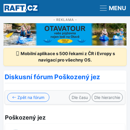
Registrace
Přihlášení
MENU
- REKLAMA -
Mobilní aplikace s 500 řekami z ČR i Evropy s
navigací pro všechny OS.
Diskusní fórum Poškozený jez
Zpět na fórum
Dle času
Dle hierarchie
Poškozený jez