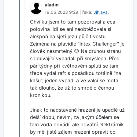
aladin
19.06.2023 9:29 | řeka:
Jihlava
,
Chvilku jsem to tam pozoroval a cca
polovina lidí se ani neobtěžovala si
alespoň na sjetí jezu půjčit vestu.
Zejména na plavidle "Intex Challenger" je
člověk nesmrtelný 😉 Na druhou stranu
splouvající vypadali při smyslech. Před
pár týdny při květnovém splutí se tam
třeba vydal raft s posádkou totálně "na
kašu", jeden vypadl a ve válci se motal
tak dlouho, že už to smrdělo černou
kronikou.
Jinak to nadstavené hrazení je upadlé už
delší dobu, nevím, za jakým účelem se
tam voda odvádí, ale privátní elektrárník
by měl jistě zájem hrazení opravit co