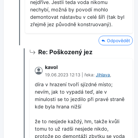
nejdříve. Jestli teda voda nikomu
nechybí, možná by povodí mohlo
demontovat nástavbu v celé šíři (tak byl
zřejmě jez původně konstruovaný).
Odpovědět
Re: Poškozený jez
kavol
19.06.2023 12:13 | řeka:
Jihlava
,
díra v hrazení tvoří sjízdné místo;
nevím, jak to vypadá teď, ale v
minulosti se to jezdilo při pravé straně
kde byla hrana nižší
že to nesjede každý, hm, takže kvůli
tomu to už radši nesjede nikdo,
protože po demontáži zbytku se voda