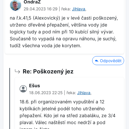
OndraZ
29.04.2023 16:29 | řeka:
Jihlava
,
na ř.k.41,5 (Alexovický) je v levé časti poškozený,
utrženo dřevěné přepažení, většina vody jde
logicky tudy a pod ním při 10 kubící silný vývar.
Současně to vypadá na opravu náhonu, je suchý,
tudíž všechna voda jde korytem.
Odpovědět
Re: Poškozený jez
Ešus
18.06.2023 22:25 | řeka:
Jihlava
,
18.6. při organizovaném vypuštění a 12
kyblíkách jetelné podél toho utrženého
přepažení. Kdo jel na střed zabaláku, ze 3/4
plaval. Válec naštěstí moc nedrží a pod