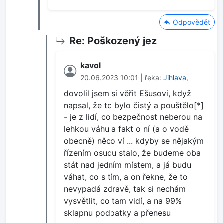
Odpovědět
Re: Poškozený jez
kavol
20.06.2023 10:01 | řeka:
Jihlava
,
dovolil jsem si věřit Ešusovi, když
napsal, že to bylo čistý a pouštělo[*]
- je z lidí, co bezpečnost neberou na
lehkou váhu a fakt o ní (a o vodě
obecně) něco ví ... kdyby se nějakým
řízením osudu stalo, že budeme oba
stát nad jedním místem, a já budu
váhat, co s tím, a on řekne, že to
nevypadá zdravě, tak si nechám
vysvětlit, co tam vidí, a na 99%
sklapnu podpatky a přenesu