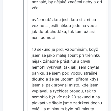
neznalé, by nějaké značení nebylo od
věci
ovšem otázkou jest, kdo si z ní co
vezme ... jestli někdo jede na vodu
jak do obchoďáku, tak tam už asi
není pomoci
10 sekund je prd; vzpomínám, když
jsem se jako malej špunt při tréninku
nějak záhadně prásknul a chvíli
nemohl vykrysit, tak jak jsem chytal
paniku, že jsem pod vodou strašně
dlouho a že se utopím, přitom když
jsem si pak srovnal místo, kde jsem
vyplaval, a rychlost proudu, tak to
nemohlo být víc než 20 sekund a na
plavání ve škole jsme zadržení dechu
cvičili a minimum bylo půl minuty ...