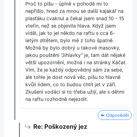
Proč to píšu - úplně v pohodě mi to
nepřišlo, hned za mnou se další kajakář na
plasťáku cvaknul a čekal jsem snad 10 - 15
vteřin, než se objevila hlava. Když jsem
viděl, jak to jel někdo na raftu s cca 6-
letým dítětem, bylo mě z toho špatně.
Možná by bylo dobrý u takové masovky,
jakou pouštění "Jihlavky" je, tam dát nějaké
větší upozornění, možná i na stránky Káčat.
Vím, že je každý odpovědný sám za sebe,
ale tohle je dost nová věc, píšu to hlavně
kvůli lidem, co to budou chtít jet v září.
Zkušení vodáci si to třeba užijí, ale s dětmi
na raftu rozhodně nejezdit.
Odpovědět
Re: Poškozený jez