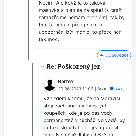
Nevím. Ale když je to taková
masovka a platí se za splutí (s čímž
samozřejmě nemám problém), tak by
tam ta cedule před jezem a
upozornění být mohlo, to přece není
tak moc.
Odpovědět
Re: Poškozený jez
Bartex
20.06.2023 11:06 | řeka:
Jihlava
,
Vzhledem k tomu, že na Moravici
stojí záchranář na Jánských
koupelích, kde je po pás vody
permanentně v sucháči ve vodě, by
to fakt šlo u tohohle jezu pořešit
lépe. Nicméně Jihlavu ještě na