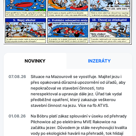
NOVINKY
INZERÁTY
07.08.26
Situace na Mazourově se vyostřuje. Majitel jezu i
přes opakovaná důrazná upozornění od úřadů, aby
nepokračoval ve stavební činnosti, toto
nerespektoval a upravuje dále jez. Úřad tak vydal
předběžné opatření, který zakazuje veškerou
stavební činnost na jezu. Více na fb ATVS.
01.08.26
Na Bóbru platí zákaz splouvání v úseku od přehrady
Pilchowice až po elektrárnu MVE Rakowice na
začátku jezer. Důvodem je stále nevyhovující kvalita
vody po ekologické havárii na přehradě, tok hlídají