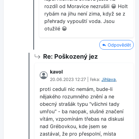
rozdíl od Moravice nezrušili 😀 Holt
rybám na jihu není zima, když se z
přehrady vypouští voda. Jsou
otužilé 😀
Odpovědět
Re: Poškozený jez
kavol
20.06.2023 12:27 | řeka:
Jihlava
,
proti ceduli nic nemám, bude-li
nějakého rozumného znění a ne
obecný strašák typu "všichni tady
umřou" - ba naopak, slušné značení
vítám, vzpomínám třebas na diskusi
nad Grébovkou, kde jsem se
zastával, že pro přespolní, místa