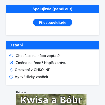
Spolujízda (pendl aut)
Přidat spolujízdu
Ostatní
Chceš se na něco zeptat?
Změna na řece? Napiš zprávu
Omezení v CHKO, NP
Vysvětlivky značek
Reklama