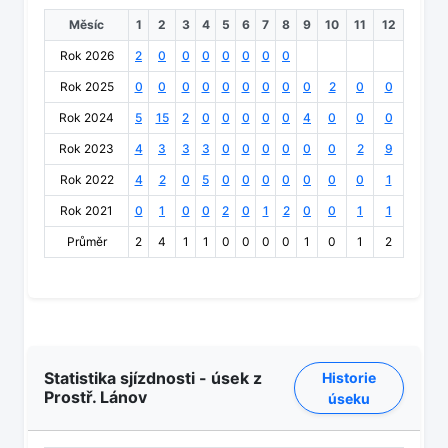
Měsíc
1
2
3
4
5
6
7
8
9
10
11
12
Rok 2026
2
0
0
0
0
0
0
0
Rok 2025
0
0
0
0
0
0
0
0
0
2
0
0
Rok 2024
5
15
2
0
0
0
0
0
4
0
0
0
Rok 2023
4
3
3
3
0
0
0
0
0
0
2
9
Rok 2022
4
2
0
5
0
0
0
0
0
0
0
1
Rok 2021
0
1
0
0
2
0
1
2
0
0
1
1
Průměr
2
4
1
1
0
0
0
0
1
0
1
2
Statistika sjízdnosti - úsek z
Historie
Prostř. Lánov
úseku