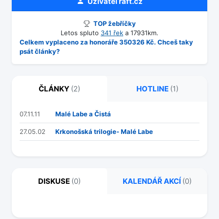
Uživatel
raft.cz
TOP žebříčky
Letos spluto
341 řek
a 17931km.
Celkem vyplaceno za honoráře 350326 Kč. Chceš taky
psát články?
ČLÁNKY
(2)
HOTLINE
(1)
07.11.11
Malé Labe a Čistá
27.05.02
Krkonošská trilogie- Malé Labe
DISKUSE
(0)
KALENDÁŘ AKCÍ
(0)