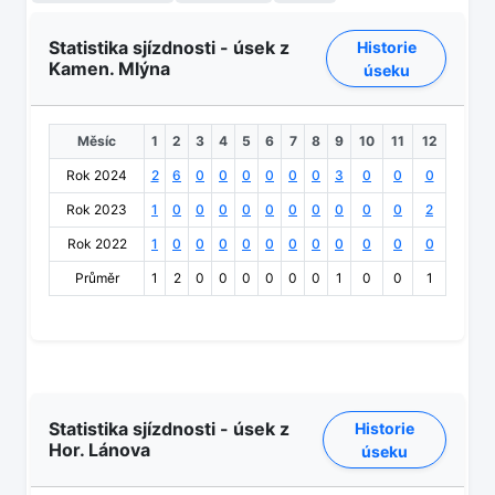
Statistika sjízdnosti - úsek z
Historie
Kamen. Mlýna
úseku
Měsíc
1
2
3
4
5
6
7
8
9
10
11
12
Rok 2024
2
6
0
0
0
0
0
0
3
0
0
0
Rok 2023
1
0
0
0
0
0
0
0
0
0
0
2
Rok 2022
1
0
0
0
0
0
0
0
0
0
0
0
Průměr
1
2
0
0
0
0
0
0
1
0
0
1
Statistika sjízdnosti - úsek z
Historie
Hor. Lánova
úseku