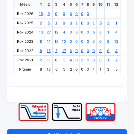
Měsíc
1
2
3
4
5
6
7
8
9
10
11
12
Rok 2026
15
9
0
0
0
0
0
0
Rok 2025
2
5
1
0
0
1
0
0
1
5
3
1
Rok 2024
13
27
12
4
0
0
0
0
5
0
1
4
Rok 2023
8
11
15
10
0
0
0
0
0
0
8
13
Rok 2022
8
15
5
17
6
0
0
0
0
0
0
4
Rok 2021
2
11
0
1
4
0
3
2
0
0
1
2
Průměr
8
13
6
5
2
0
0
0
1
1
3
5