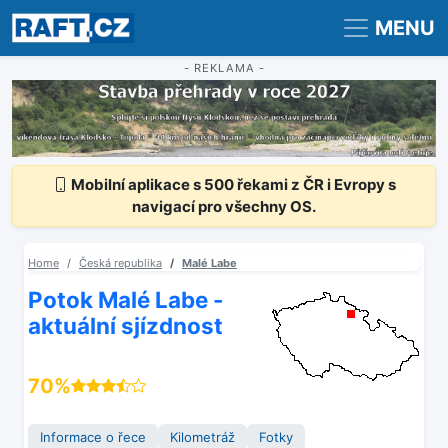
Registrace
Přihlášení
MENU
- REKLAMA -
Mobilní aplikace s 500 řekami z ČR i Evropy s
navigací pro všechny OS.
Home
Česká republika
Malé Labe
Potok Malé Labe -
aktuální sjízdnost
70%
Informace o řece
Kilometráž
Fotky