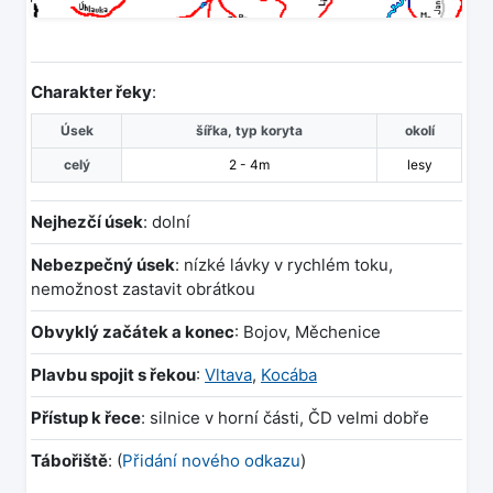
Charakter řeky
:
Úsek
šířka, typ koryta
okolí
celý
2 - 4m
lesy
Nejhezčí úsek
: dolní
Nebezpečný úsek
: nízké lávky v rychlém toku,
nemožnost zastavit obrátkou
Obvyklý začátek a konec
: Bojov, Měchenice
Plavbu spojit s řekou
:
Vltava
,
Kocába
Přístup k řece
: silnice v horní části, ČD velmi dobře
Tábořiště
: (
Přidání nového odkazu
)