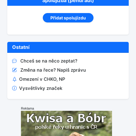
Spolujízda (pendl aut)
Přidat spolujízdu
Ostatní
Chceš se na něco zeptat?
Změna na řece? Napiš zprávu
Omezení v CHKO, NP
Vysvětlivky značek
Reklama