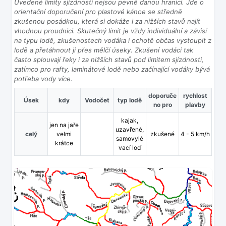
Uvedené limity sjízdnosti nejsou pevně danou hranicí. Jde o
orientační doporučení pro plastové kánoe se středně
zkušenou posádkou, která si dokáže i za nižších stavů najít
vhodnou proudnici. Skutečný limit je vždy individuální a závisí
na typu lodě, zkušenostech vodáka i ochotě občas vystoupit z
lodě a přetáhnout ji přes mělčí úseky. Zkušení vodáci tak
často splouvají řeky i za nižších stavů pod limitem sjízdnosti,
zatímco pro rafty, laminátové lodě nebo začínající vodáky bývá
potřeba vody více.
doporuče
rychlost
Úsek
kdy
Vodočet
typ lodě
no pro
plavby
kajak,
jen na jaře
uzavřené,
celý
velmi
zkušené
4 - 5 km/h
samovylé
krátce
vací loď