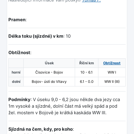
Pramen
:
Délka toku (sjízdné) v km
: 10
Obtížnost
:
Úsek
Říční km
Obtížnost
horní
Čisovice - Bojov
10 - 6.1
WW I
dolní
Bojov- ústí do Vltavy
6.1 - 0.0
WW II (III)
Podmínky
: V úseku 9,0 - 6,2 jsou někde dva jezy cca
1m vysoké a sjízdné, dolní část má velký spád a pod
žel. mostem v Bojově je krátká kaskáda WW III.
Sjízdná na čem, kdy, pro koho
: