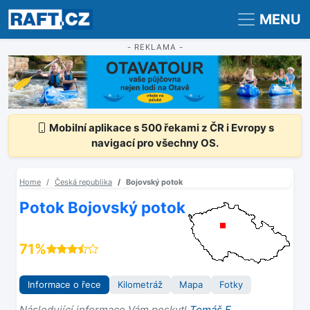
Registrace
Přihlášení
MENU
- REKLAMA -
Mobilní aplikace s 500 řekami z ČR i Evropy s
navigací pro všechny OS.
Home
Česká republika
Bojovský potok
Potok Bojovský potok
71%
Informace o řece
Kilometráž
Mapa
Fotky
Následující informace Vám poskytl
Tomáš F.