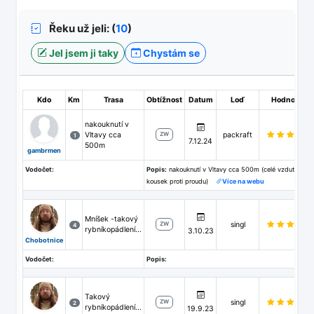
Řeku už jeli: (
10
)
Jel jsem ji taky
Chystám se
Kdo
Km
Trasa
Obtížnost
Datum
Loď
Hodnocení
nakouknutí v
Vltavy cca
packraft
ZW
1
7.12.24
500m
gambrmen
Vodočet:
Popis:
nakouknutí v Vltavy cca 500m (celé vzdutí a
kousek proti proudu)
Více na webu
Mníšek -takový
singl
ZW
4
rybníkopádlení...
3.10.23
Chobotnice
Vodočet:
Popis:
Takový
singl
ZW
2
rybníkopádlení...
19.9.23