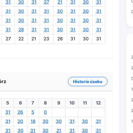
31
30
31
27
21
31
30
31
31
30
31
31
30
31
30
31
31
30
31
31
30
31
30
31
31
28
31
31
30
31
30
31
27
22
21
23
26
31
30
31
órz
Historie úseku
5
6
7
8
9
10
11
12
31
26
5
0
31
20
18
30
30
31
30
31
31
30
31
30
21
31
30
31