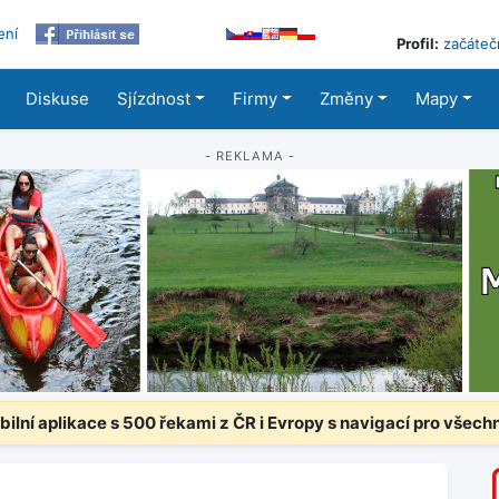
ení
Profil:
začáteč
Diskuse
Sjízdnost
Firmy
Změny
Mapy
- REKLAMA -
ilní aplikace s 500 řekami z ČR i Evropy s navigací pro všech