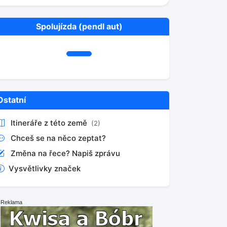
Spolujízda (pendl aut)
Ostatní
Itineráře z této země
(2)
Chceš se na něco zeptat?
Změna na řece? Napiš zprávu
Vysvětlivky značek
Reklama