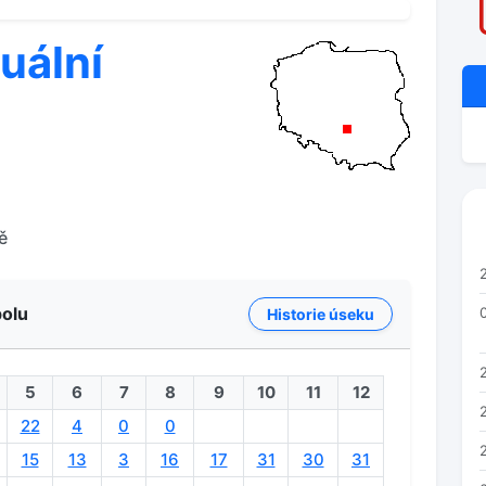
tuální
ě
polu
Historie úseku
5
6
7
8
9
10
11
12
22
4
0
0
2
15
13
3
16
17
31
30
31