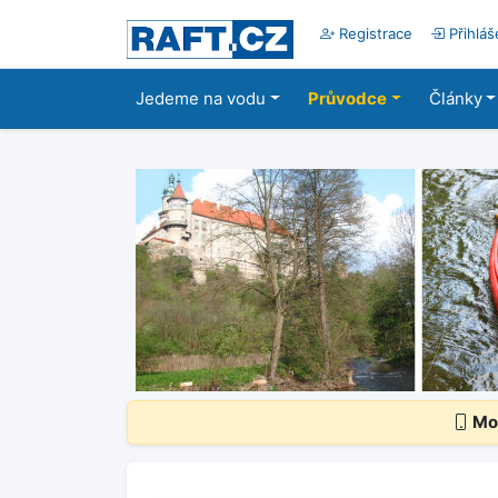
Registrace
Přihláš
Jedeme na vodu
Průvodce
Články
Mob