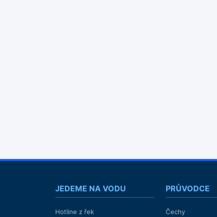
JEDEME NA VODU
PRŮVODCE
Hotline z řek
Čechy