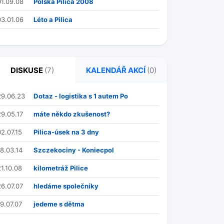
01.09.08
Polská Pilica 2008
03.01.06
Léto a Pilica
DISKUSE
(7)
KALENDÁŘ AKCÍ
(0)
29.06.23
Dotaz - logistika s 1 autem Po
29.05.17
máte někdo zkušenost?
02.07.15
Pilica-úsek na 3 dny
18.03.14
Szczekociny - Koniecpol
21.10.08
kilometráž Pilice
26.07.07
hledáme společníky
19.07.07
jedeme s dětma