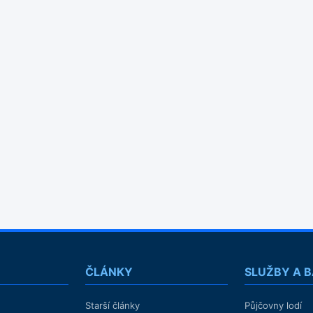
ČLÁNKY
SLUŽBY A 
Starší články
Půjčovny lodí