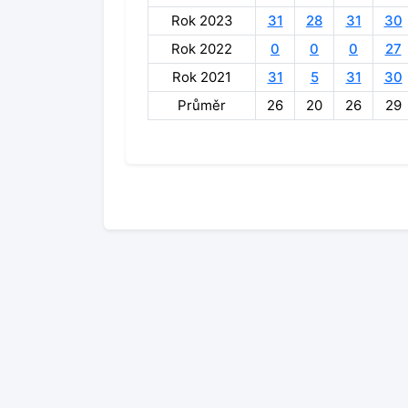
Rok 2023
31
28
31
30
Rok 2022
0
0
0
27
Rok 2021
31
5
31
30
Průměr
26
20
26
29