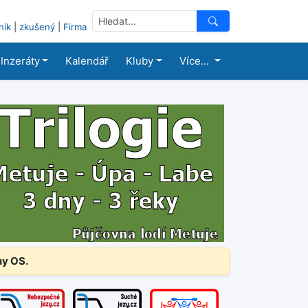
ník
|
zkušený
|
Firma
Inzeráty
Kalendář
Kluby
Více...
ny OS.