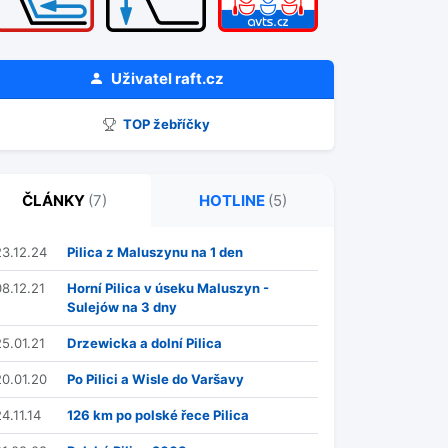
Uživatel
raft.cz
TOP žebříčky
ČLÁNKY
(7)
HOTLINE
(5)
23.12.24
Pilica z Maluszynu na 1 den
08.12.21
Horní Pilica v úseku Maluszyn -
Sulejów na 3 dny
25.01.21
Drzewicka a dolní Pilica
20.01.20
Po Pilici a Wisle do Varšavy
4.11.14
126 km po polské řece Pilica