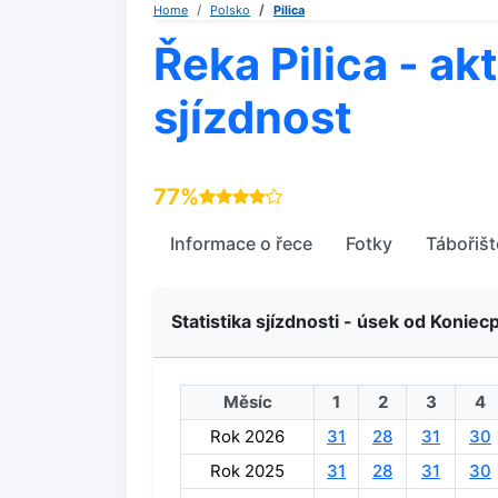
Home
Polsko
Pilica
Řeka Pilica - ak
sjízdnost
77%
Informace o řece
Fotky
Tábořišt
Statistika sjízdnosti - úsek od Koniec
Měsíc
1
2
3
4
Rok 2026
31
28
31
30
Rok 2025
31
28
31
30