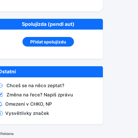
Spolujízda (pendl aut)
Přidat spolujízdu
Ostatní
Chceš se na něco zeptat?
Změna na řece? Napiš zprávu
Omezení v CHKO, NP
Vysvětlivky značek
Reklama