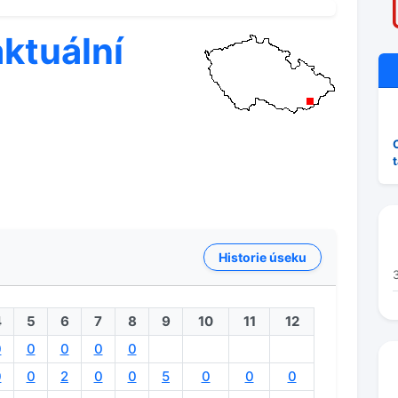
aktuální
Historie úseku
4
5
6
7
8
9
10
11
12
0
0
0
0
0
0
0
2
0
0
5
0
0
0