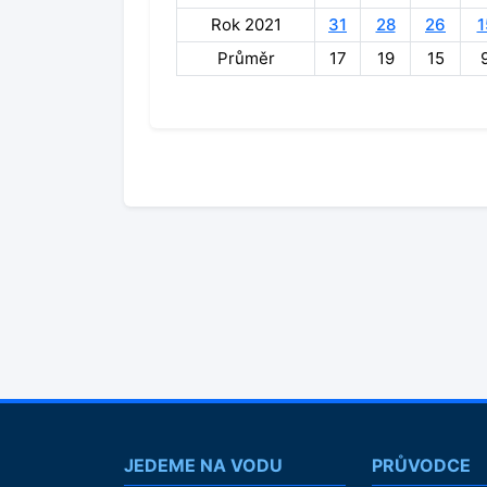
Rok 2021
31
28
26
1
Průměr
17
19
15
JEDEME NA VODU
PRŮVODCE