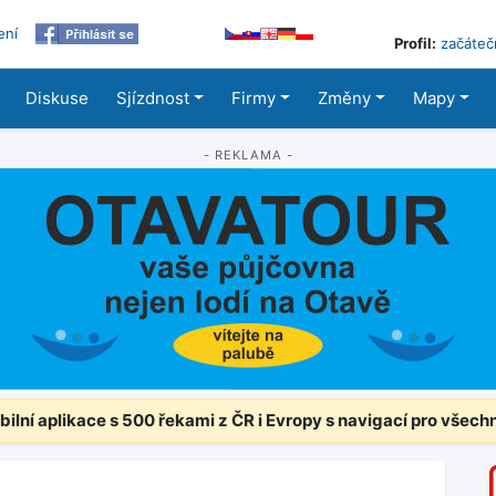
ení
Profil:
začáteč
Diskuse
Sjízdnost
Firmy
Změny
Mapy
- REKLAMA -
ilní aplikace s 500 řekami z ČR i Evropy s navigací pro všech