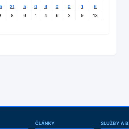
5
21
5
0
6
0
0
1
6
9
8
6
1
4
6
2
9
13
ČLÁNKY
SLUŽBY A 