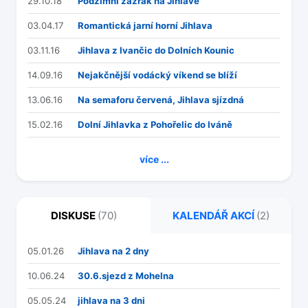
29.10.18
Podzimní zázrak na Jihlavě
03.04.17
Romantická jarní horní Jihlava
03.11.16
Jihlava z Ivančic do Dolních Kounic
14.09.16
Nejakčnější vodácký víkend se blíží
13.06.16
Na semaforu červená, Jihlava sjízdná
15.02.16
Dolní Jihlavka z Pohořelic do Iváně
více ...
DISKUSE
(70)
KALENDÁŘ AKCÍ
(2)
05.01.26
Jihlava na 2 dny
10.06.24
30.6.sjezd z Mohelna
05.05.24
jihlava na 3 dni