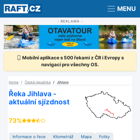
Registrace
Přihlášení
MENU
- REKLAMA -
Mobilní aplikace s 500 řekami z ČR i Evropy s
navigací pro všechny OS.
Home
Česká republika
Jihlava
Řeka Jihlava -
aktuální sjízdnost
73%
Informace o řece
Kilometráž
Mapa
Fotky