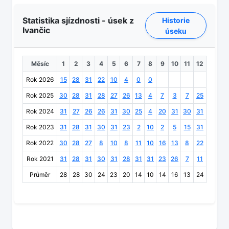
Statistika sjízdnosti - úsek z
Historie
Ivančic
úseku
Měsíc
1
2
3
4
5
6
7
8
9
10
11
12
Rok 2026
15
28
31
22
10
4
0
0
Rok 2025
30
28
31
28
27
26
13
4
7
3
7
25
Rok 2024
31
27
26
26
31
30
25
4
20
31
30
31
Rok 2023
31
28
31
30
31
23
2
10
2
5
15
31
Rok 2022
30
28
27
8
10
8
11
10
16
13
8
22
Rok 2021
31
28
31
30
31
28
31
31
23
26
7
11
Průměr
28
28
30
24
23
20
14
10
14
16
13
24