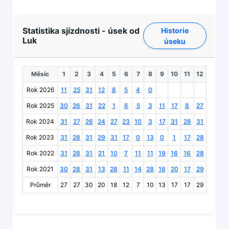
Statistika sjízdnosti - úsek od
Historie
Luk
úseku
Měsíc
1
2
3
4
5
6
7
8
9
10
11
12
Rok 2026
11
25
31
12
8
5
4
0
Rok 2025
30
26
31
22
1
6
5
3
11
17
8
27
Rok 2024
31
27
26
24
27
23
10
3
17
31
28
31
Rok 2023
31
28
31
29
31
17
0
13
0
1
17
28
Rok 2022
31
28
31
21
10
7
11
11
19
16
16
28
Rok 2021
30
28
31
13
28
11
14
28
16
20
17
29
Průměr
27
27
30
20
18
12
7
10
13
17
17
29