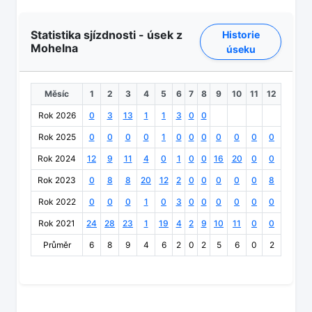
Statistika sjízdnosti - úsek z
Historie
Mohelna
úseku
Měsíc
1
2
3
4
5
6
7
8
9
10
11
12
Rok 2026
0
3
13
1
1
3
0
0
Rok 2025
0
0
0
0
1
0
0
0
0
0
0
0
Rok 2024
12
9
11
4
0
1
0
0
16
20
0
0
Rok 2023
0
8
8
20
12
2
0
0
0
0
0
8
Rok 2022
0
0
0
1
0
3
0
0
0
0
0
0
Rok 2021
24
28
23
1
19
4
2
9
10
11
0
0
Průměr
6
8
9
4
6
2
0
2
5
6
0
2