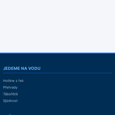
JEDEME NA VODU
Hotline z řek
Přehrady
Tábořiště
Sjízdnost