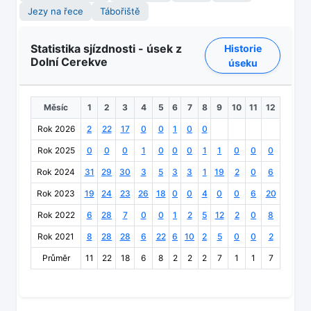
Jezy na řece
Tábořiště
Statistika sjízdnosti - úsek z
Historie
Dolní Cerekve
úseku
Měsíc
1
2
3
4
5
6
7
8
9
10
11
12
Rok 2026
2
22
17
0
0
1
0
0
Rok 2025
0
0
0
1
0
0
0
1
1
0
0
0
Rok 2024
31
29
30
3
5
3
3
1
19
2
0
6
Rok 2023
19
24
23
26
18
0
0
4
0
0
6
20
Rok 2022
6
28
7
0
0
1
2
5
12
2
0
8
Rok 2021
8
28
28
6
22
6
10
2
5
0
0
2
Průměr
11
22
18
6
8
2
2
2
7
1
1
7