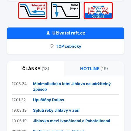
Uživatel
raft.cz
TOP žebříčky
ČLÁNKY
(18)
HOTLINE
(19)
17.08.24
Minimalistická letní Jihlava na udržitelný
způsob
17.01.22
Upuštěný Dallas
19.08.19
Splutí řeky Jihlavy v září
10.06.19
Jihlavka mezi Ivančicemi a Pohořelicemi