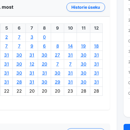
. most
Historie úseku
1
5
6
7
8
9
10
11
12
2
7
3
0
7
7
9
6
8
14
19
18
31
30
31
30
27
31
30
31
31
30
12
20
7
7
30
31
31
30
31
31
30
31
30
31
31
28
31
30
29
31
30
31
22
22
20
20
20
23
28
28