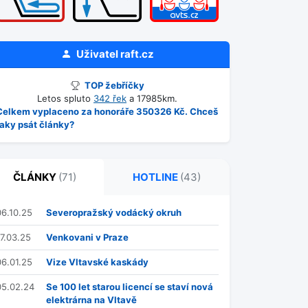
Uživatel
raft.cz
TOP žebříčky
Letos spluto
342 řek
a 17985km.
Celkem vyplaceno za honoráře 350326 Kč. Chceš
taky psát články?
ČLÁNKY
(71)
HOTLINE
(43)
06.10.25
Severopražský vodácký okruh
17.03.25
Venkovani v Praze
06.01.25
Vize Vltavské kaskády
05.02.24
Se 100 let starou licencí se staví nová
elektrárna na Vltavě