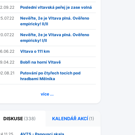
12.09.22
Poslední vltavská peřej je zase volná
25.07.22
Nevěřte, že je Vltava plná. Ověřeno
empiricky! II/II
20.07.22
Nevěřte, že je Vltava plná. Ověřeno
empiricky! I/II
16.06.22
Vltava o 111 km
19.04.22
Bobři na horní Vltavě
02.08.21
Putování po čtyřech tocích pod
hradbami Mělníka
více ...
DISKUSE
(338)
KALENDÁŘ AKCÍ
(1)
24.11.25
AVTS - Papousci skala