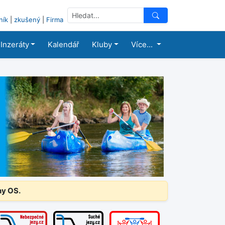
ník
|
zkušený
|
Firma
Inzeráty
Kalendář
Kluby
Více...
ny OS.