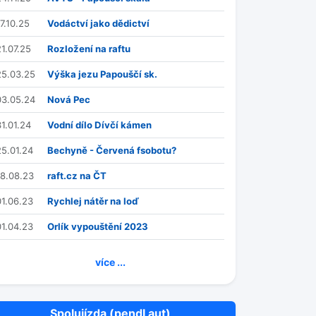
7.10.25
Vodáctví jako dědictví
21.07.25
Rozložení na raftu
25.03.25
Výška jezu Papouščí sk.
03.05.24
Nová Pec
31.01.24
Vodní dílo Dívčí kámen
25.01.24
Bechyně - Červená fsobotu?
18.08.23
raft.cz na ČT
01.06.23
Rychlej nátěr na loď
01.04.23
Orlík vypouštění 2023
více ...
Spolujízda (pendl aut)