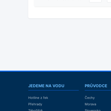
JEDEME NA VODU
PRŮVODCE
Hotline z řek
Čechy
Přehrady
Morava
Tábořiště
Slovensko