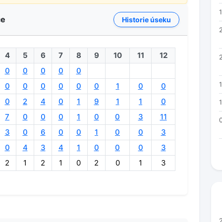
ce
Historie úseku
4
5
6
7
8
9
10
11
12
0
0
0
0
0
0
0
0
0
0
0
1
0
0
0
2
4
0
1
9
1
1
0
7
0
0
0
1
0
0
3
11
3
0
6
0
0
1
0
0
3
0
4
3
4
1
0
0
0
3
2
1
2
1
0
2
0
1
3