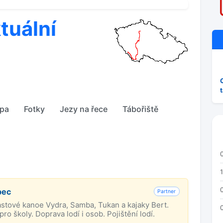
tuální
pa
Fotky
Jezy na řece
Tábořiště
bec
Partner
astové kanoe Vydra, Samba, Tukan a kajaky Bert.
ro školy. Doprava lodí i osob. Pojištění lodí.