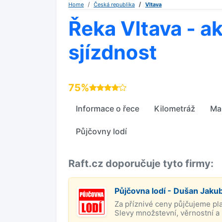
Home
Česká republika
Vltava
Řeka Vltava - ak
sjízdnost
75%
Informace o řece
Kilometráž
Ma
Půjčovny lodí
Raft.cz doporučuje tyto firmy:
Půjčovna lodí - Dušan Jaku
Za příznivé ceny půjčujeme pl
Slevy množstevní, věrnostní a p