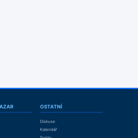
BAZAR
OSTATNÍ
Diskuse
Kalendář
Svazy