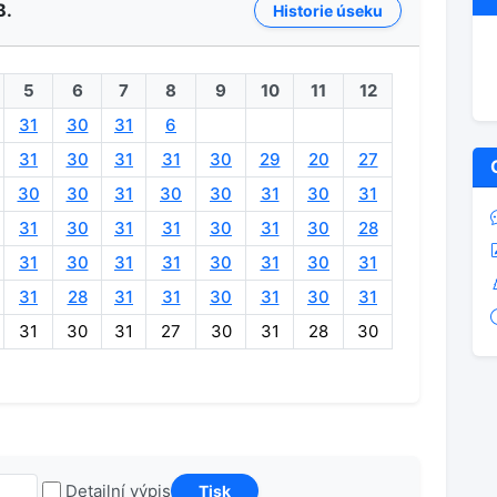
B.
Historie úseku
5
6
7
8
9
10
11
12
31
30
31
6
31
30
31
31
30
29
20
27
30
30
31
30
30
31
30
31
31
30
31
31
30
31
30
28
31
30
31
31
30
31
30
31
31
28
31
31
30
31
30
31
31
30
31
27
30
31
28
30
Detailní výpis