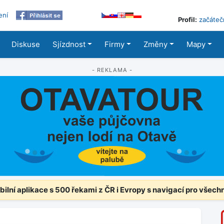
ení
Profil:
začáteč
Diskuse
Sjízdnost
Firmy
Změny
Mapy
- REKLAMA -
ilní aplikace s 500 řekami z ČR i Evropy s navigací pro všech