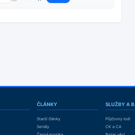
ČLÁNKY
SLUŽBY A 
Starší články
Půjčovny lodí
Seriály
CK a CA
Černá kronika
Bazar věcí