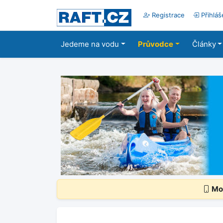
Registrace
Přihláš
Jedeme na vodu
Průvodce
Články
Mob