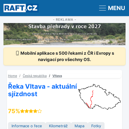
Registrace
Přihlášení
MENU
- REKLAMA -
Mobilní aplikace s 500 řekami z ČR i Evropy s
navigací pro všechny OS.
Home
Česká republika
Vltava
Řeka Vltava - aktuální
sjízdnost
75%
Informace o řece
Kilometráž
Mapa
Fotky