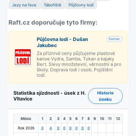
Jezy na řece
Tábořiště
Půjčovny lodí
Raft.cz doporučuje tyto firmy:
Půjčovna lodí - Dušan
Partner
Jakubec
Za příznivé ceny půjčujeme plastové
kanoe Vydra, Samba, Tukan a kajaky
Bert. Slevy množstevní, věrnostní a pro
školy. Doprava lodí i osob. Pojištění
lodí.
Statistika sjízdnosti - úsek z H.
Historie
Vltavice
úseku
Měsíc
1
2
3
4
5
6
7
8
9
10
11
12
Rok 2026
0
4
0
0
0
0
0
0