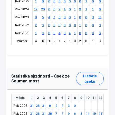
Rok 2025
1
0
0
0
0
0
0
0
0
1
0
0
Rok 2024
17
20
0
0
2
4
0
1
9
1
1
0
Rok 2023
0
5
4
7
0
0
0
1
0
0
3
11
Rok 2022
2
3
0
3
0
6
0
0
1
0
0
3
Rok 2021
1
3
0
0
4
3
4
1
0
0
0
3
Průměr
4
6
1
2
1
2
1
0
2
0
1
3
Statistika sjízdnosti - úsek ze
Historie
Soumar. most
úseku
Měsíc
1
2
3
4
5
6
7
8
9
10
11
12
Rok 2026
31
28
31
9
2
7
3
0
Rok 2025
31
28
31
29
7
7
9
6
8
14
19
18