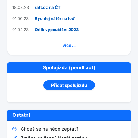
18.08.23
raft.cz na ČT
01.06.23
Rychlej nátěr na loď
01.04.23
Orlík vypouštění 2023
více ...
Spolujízda (pendl aut)
Přidat spolujízdu
Ostatní
Chceš se na něco zeptat?