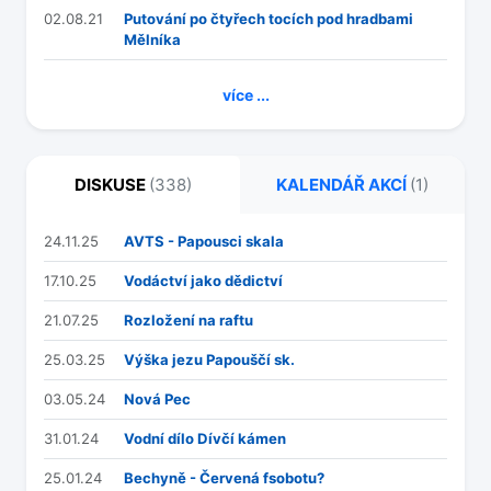
02.08.21
Putování po čtyřech tocích pod hradbami
Mělníka
více ...
DISKUSE
(338)
KALENDÁŘ AKCÍ
(1)
24.11.25
AVTS - Papousci skala
17.10.25
Vodáctví jako dědictví
21.07.25
Rozložení na raftu
25.03.25
Výška jezu Papouščí sk.
03.05.24
Nová Pec
31.01.24
Vodní dílo Dívčí kámen
25.01.24
Bechyně - Červená fsobotu?