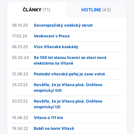
ČLÁNKY
(71)
HOTLINE
(43)
06.10.25
Severopražský vodácký okruh
17.03.25
Venkovani v Praze
06.01.25
Vize Vltavské kaskády
05.02.24
Se 100 let starou licencí se staví nová
elektrárna na Vltavě
12.09.22
Poslední vltavská peřej je zase volná
25.07.22
Nevěřte, že je Vltava plná. Ověřeno
empiricky! II/II
20.07.22
Nevěřte, že je Vltava plná. Ověřeno
empiricky! I/II
16.06.22
Vltava o 111 km
19.04.22
Bobři na horní Vltavě