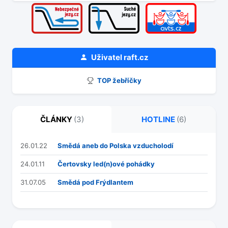
Uživatel
raft.cz
TOP žebříčky
ČLÁNKY
(3)
HOTLINE
(6)
26.01.22
Smědá aneb do Polska vzducholodí
24.01.11
Čertovsky led(n)ové pohádky
31.07.05
Smědá pod Frýdlantem