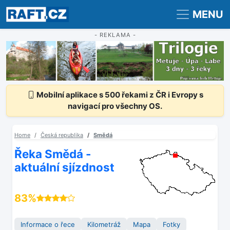
Registrace
Přihlášení
MENU
- REKLAMA -
Mobilní aplikace s 500 řekami z ČR i Evropy s
navigací pro všechny OS.
Home
Česká republika
Smědá
Řeka Smědá -
aktuální sjízdnost
83%
Informace o řece
Kilometráž
Mapa
Fotky