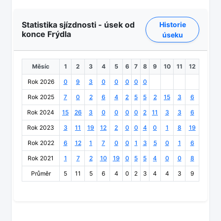
Statistika sjízdnosti - úsek od
Historie
konce Frýdla
úseku
Měsíc
1
2
3
4
5
6
7
8
9
10
11
12
Rok 2026
0
9
3
0
0
0
0
0
Rok 2025
7
0
2
6
4
2
5
5
2
15
3
6
Rok 2024
15
26
3
0
0
0
0
2
11
3
3
6
Rok 2023
3
11
19
12
2
0
0
4
0
1
8
19
Rok 2022
6
12
1
7
0
0
1
3
5
0
1
6
Rok 2021
1
7
2
10
19
0
5
5
4
0
0
8
Průměr
5
11
5
6
4
0
2
3
4
4
3
9