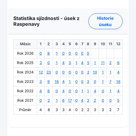
Statistika sjízdnosti - úsek z
Historie
Raspenavy
úseku
Měsíc
1
2
3
4
5
6
7
8
9
10
11
12
Rok 2026
0
8
1
0
0
0
0
0
Rok 2025
2
0
1
4
3
1
4
5
1
11
2
6
Rok 2024
12
23
0
0
0
0
0
2
10
1
1
4
Rok 2023
3
9
16
4
1
0
0
3
0
1
7
16
Rok 2022
4
8
0
4
0
0
1
1
4
0
1
4
Rok 2021
0
2
1
6
17
0
4
3
2
0
0
5
Průměr
4
8
3
3
4
0
2
2
3
3
2
7