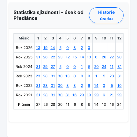
Statistika sjízdnosti - úsek od
Historie
Předlánce
úseku
Měsíc
1
2
3
4
5
6
7
8
9
10
11
12
Rok 2026
13
19
24
5
0
3
2
0
Rok 2025
31
26
22
23
12
15
14
13
6
26
22
20
Rok 2024
31
29
27
5
0
0
1
5
20
24
11
31
Rok 2023
23
28
31
30
13
0
0
9
1
5
23
31
Rok 2022
31
28
31
30
8
3
2
6
14
3
5
10
Rok 2021
31
28
31
30
31
16
29
19
29
6
21
29
Průměr
27
26
28
20
11
6
8
9
14
13
16
24