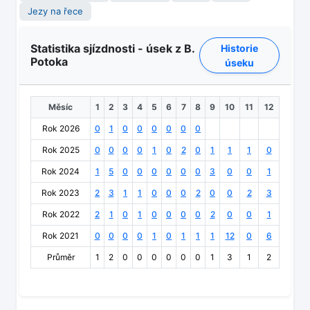
Jezy na řece
Statistika sjízdnosti - úsek z B.
Historie
Potoka
úseku
Měsíc
1
2
3
4
5
6
7
8
9
10
11
12
Rok 2026
0
1
0
0
0
0
0
0
Rok 2025
0
0
0
0
1
0
2
0
1
1
1
0
Rok 2024
1
5
0
0
0
0
0
0
3
0
0
1
Rok 2023
2
3
1
1
0
0
0
2
0
0
2
3
Rok 2022
2
1
0
1
0
0
0
0
2
0
0
1
Rok 2021
0
0
0
0
1
0
1
1
1
12
0
6
Průměr
1
2
0
0
0
0
0
0
1
3
1
2