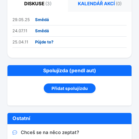
DISKUSE
(3)
KALENDÁŘ AKCÍ
(0)
29.05.25
Smědá
24.07.11
Smědá
25.04.11
Půjde to?
Spolujízda (pendl aut)
Přidat spolujízdu
Ostatní
Chceš se na něco zeptat?