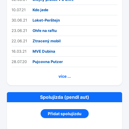
10.07.21
Kdo jede
30.06.21
Loket-Perštejn
23.06.21
Ohře na raftu
22.06.21
Ztracený mobil
16.03.21
MVE Dubina
28.07.20
Pujcovna Putzer
více ...
Spolujízda (pendl aut)
Přidat spolujízdu