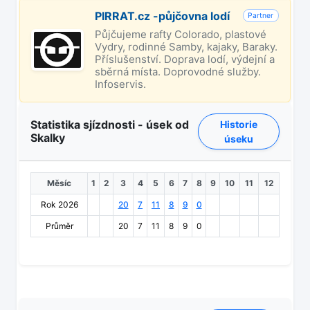
PIRRAT.cz -půjčovna lodí
Partner
Půjčujeme rafty Colorado, plastové
Vydry, rodinné Samby, kajaky, Baraky.
Příslušenství. Doprava lodí, výdejní a
sběrná místa. Doprovodné služby.
Infoservis.
Statistika sjízdnosti - úsek od
Historie
Skalky
úseku
Měsíc
1
2
3
4
5
6
7
8
9
10
11
12
Rok 2026
20
7
11
8
9
0
Průměr
20
7
11
8
9
0