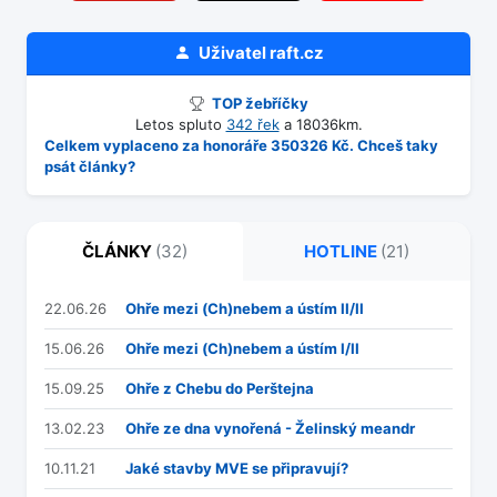
Uživatel
raft.cz
TOP žebříčky
Letos spluto
342 řek
a 18036km.
Celkem vyplaceno za honoráře 350326 Kč. Chceš taky
psát články?
ČLÁNKY
(32)
HOTLINE
(21)
22.06.26
Ohře mezi (Ch)nebem a ústím II/II
15.06.26
Ohře mezi (Ch)nebem a ústím I/II
15.09.25
Ohře z Chebu do Perštejna
13.02.23
Ohře ze dna vynořená - Želinský meandr
10.11.21
Jaké stavby MVE se připravují?