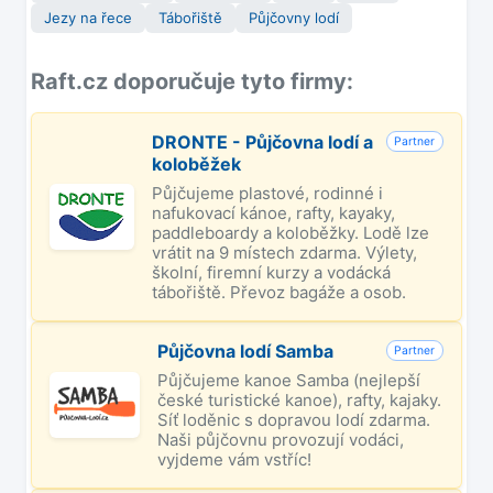
Jezy na řece
Tábořiště
Půjčovny lodí
Raft.cz doporučuje tyto firmy:
DRONTE - Půjčovna lodí a
Partner
koloběžek
Půjčujeme plastové, rodinné i
nafukovací kánoe, rafty, kayaky,
paddleboardy a koloběžky. Lodě lze
vrátit na 9 místech zdarma. Výlety,
školní, firemní kurzy a vodácká
tábořiště. Převoz bagáže a osob.
Půjčovna lodí Samba
Partner
Půjčujeme kanoe Samba (nejlepší
české turistické kanoe), rafty, kajaky.
Síť loděnic s dopravou lodí zdarma.
Naši půjčovnu provozují vodáci,
vyjdeme vám vstříc!