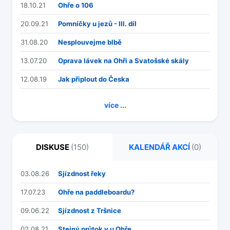
18.10.21
Ohře o 106
20.09.21
Pomníčky u jezů - III. díl
31.08.20
Nesplouvejme blbě
13.07.20
Oprava lávek na Ohři a Svatošské skály
12.08.19
Jak připlout do Česka
více ...
DISKUSE
(150)
KALENDÁŘ AKCÍ
(0)
03.08.26
Sjízdnost řeky
17.07.23
Ohře na paddleboardu?
09.06.22
Sjízdnost z Tršnice
02.08.21
Stejný průtok v u Ohře