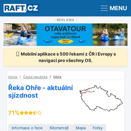
Registrace
Přihlášení
MENU
- REKLAMA -
Mobilní aplikace s 500 řekami z ČR i Evropy s
navigací pro všechny OS.
Home
Česká republika
Ohře
Řeka Ohře - aktuální
sjízdnost
71%
Informace o řece
Kilometráž
Mapa
Fotky