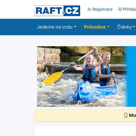
Registrace
Přihláš
Jedeme na vodu
Průvodce
Články
Mob