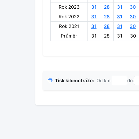
Rok 2023
31
28
31
30
Rok 2022
31
28
31
30
Rok 2021
31
28
31
30
Průměr
31
28
31
30
Tisk kilometráže:
Od km:
do: