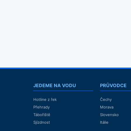
JEDEME NA VODU
PRŮVODCE
Hotline z řek
Čechy
Přehrady
Morava
Tábořiště
Slovensko
Sjízdnost
Itálie