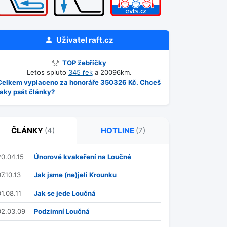
Uživatel
raft.cz
TOP žebříčky
Letos spluto
345 řek
a 20096km.
Celkem vyplaceno za honoráře 350326 Kč. Chceš
taky psát články?
ČLÁNKY
(4)
HOTLINE
(7)
20.04.15
Únorové kvakeření na Loučné
7.10.13
Jak jsme (ne)jeli Krounku
1.08.11
Jak se jede Loučná
02.03.09
Podzimní Loučná