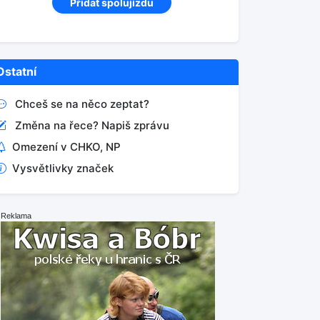
Přidat spolujízdu
Ostatní
Chceš se na něco zeptat?
Změna na řece? Napiš zprávu
Omezení v CHKO, NP
Vysvětlivky značek
Reklama