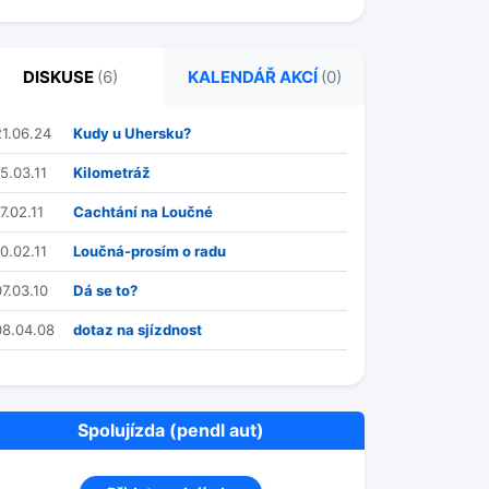
DISKUSE
(6)
KALENDÁŘ AKCÍ
(0)
21.06.24
Kudy u Uhersku?
15.03.11
Kilometráž
7.02.11
Cachtání na Loučné
10.02.11
Loučná-prosím o radu
07.03.10
Dá se to?
08.04.08
dotaz na sjízdnost
Spolujízda (pendl aut)