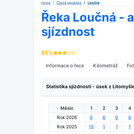
Home
Česká republika
Loučná
Řeka Loučná - a
sjízdnost
61%
Informace o řece
Kilometráž
Fo
Statistika sjízdnosti - úsek z Litomyšl
Měsíc
1
2
3
4
Rok 2026
0
6
0
0
Rok 2025
15
1
1
1