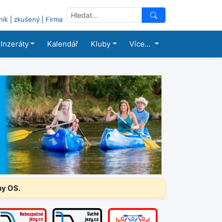
ník
|
zkušený
|
Firma
Inzeráty
Kalendář
Kluby
Více...
ny OS.