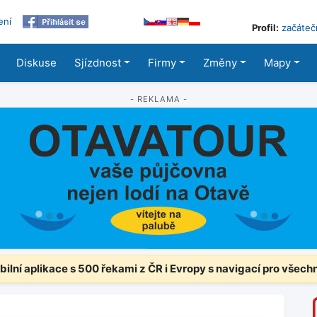
ení
Profil:
začáteč
Diskuse
Sjízdnost
Firmy
Změny
Mapy
- REKLAMA -
ilní aplikace s 500 řekami z ČR i Evropy s navigací pro všech