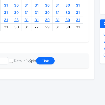
31
30
31
31
30
31
30
31
31
30
31
31
30
31
30
31
31
28
31
31
30
31
30
31
31
30
31
27
29
31
30
31
Detailní výpis