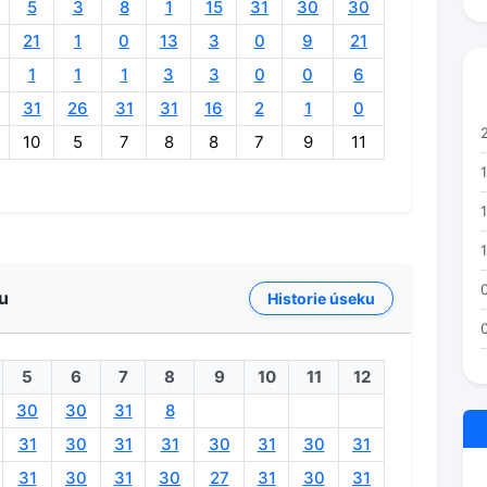
5
3
8
1
15
31
30
30
21
1
0
13
3
0
9
21
1
1
1
3
3
0
0
6
31
26
31
31
16
2
1
0
10
5
7
8
8
7
9
11
1
ku
Historie úseku
5
6
7
8
9
10
11
12
30
30
31
8
31
30
31
31
30
31
30
31
31
30
31
30
27
31
30
31