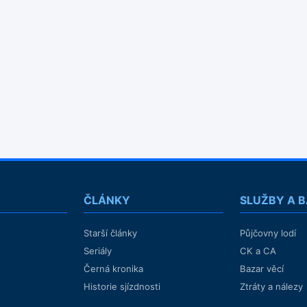
ČLÁNKY
SLUŽBY A 
Starší články
Půjčovny lodí
Seriály
CK a CA
Černá kronika
Bazar věcí
Historie sjízdnosti
Ztráty a nálezy