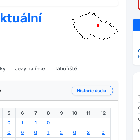
ktuální
tky
Jezy na řece
Tábořiště
e
Historie úseku
0
5
6
7
8
9
10
11
12
0
0
1
1
0
0
0
0
1
2
0
3
0