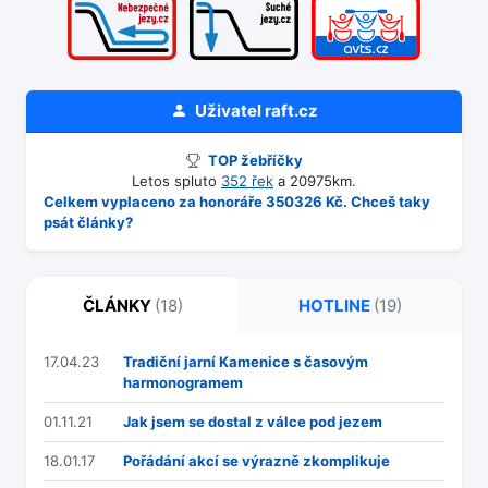
Uživatel
raft.cz
TOP žebříčky
Letos spluto
352 řek
a 20975km.
Celkem vyplaceno za honoráře 350326 Kč. Chceš taky
psát články?
ČLÁNKY
(18)
HOTLINE
(19)
17.04.23
Tradiční jarní Kamenice s časovým
harmonogramem
01.11.21
Jak jsem se dostal z válce pod jezem
18.01.17
Pořádání akcí se výrazně zkomplikuje