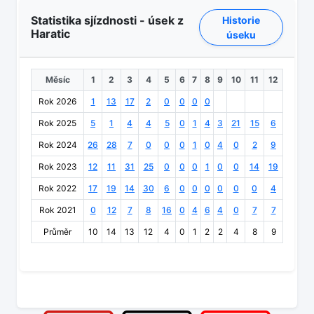
Statistika sjízdnosti - úsek z
Historie
Haratic
úseku
Měsíc
1
2
3
4
5
6
7
8
9
10
11
12
Rok 2026
1
13
17
2
0
0
0
0
Rok 2025
5
1
4
4
5
0
1
4
3
21
15
6
Rok 2024
26
28
7
0
0
0
1
0
4
0
2
9
Rok 2023
12
11
31
25
0
0
0
1
0
0
14
19
Rok 2022
17
19
14
30
6
0
0
0
0
0
0
4
Rok 2021
0
12
7
8
16
0
4
6
4
0
7
7
Průměr
10
14
13
12
4
0
1
2
2
4
8
9