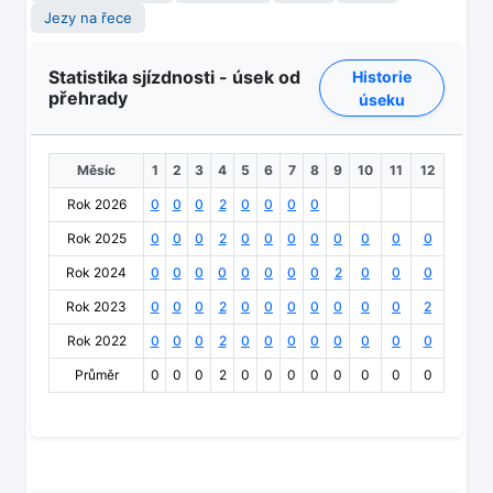
Jezy na řece
Statistika sjízdnosti - úsek od
Historie
přehrady
úseku
Měsíc
1
2
3
4
5
6
7
8
9
10
11
12
Rok 2026
0
0
0
2
0
0
0
0
Rok 2025
0
0
0
2
0
0
0
0
0
0
0
0
Rok 2024
0
0
0
0
0
0
0
0
2
0
0
0
Rok 2023
0
0
0
2
0
0
0
0
0
0
0
2
Rok 2022
0
0
0
2
0
0
0
0
0
0
0
0
Průměr
0
0
0
2
0
0
0
0
0
0
0
0