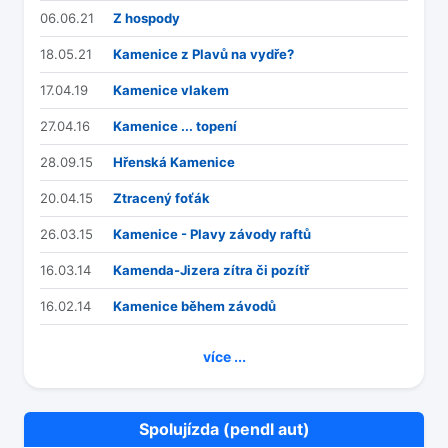
06.06.21
Z hospody
18.05.21
Kamenice z Plavů na vydře?
17.04.19
Kamenice vlakem
27.04.16
Kamenice ... topení
28.09.15
Hřenská Kamenice
20.04.15
Ztracený foťák
26.03.15
Kamenice - Plavy závody raftů
16.03.14
Kamenda-Jizera zítra či pozítř
16.02.14
Kamenice během závodů
více ...
Spolujízda (pendl aut)