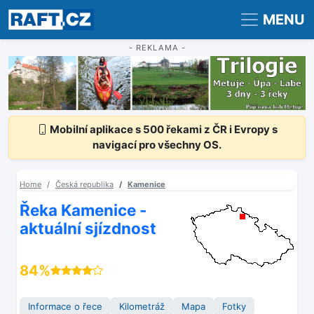
Registrace
Přihlášení
MENU
- REKLAMA -
Mobilní aplikace s 500 řekami z ČR i Evropy s
navigací pro všechny OS.
Home
Česká republika
Kamenice
Řeka Kamenice -
aktuální sjízdnost
84%
Informace o řece
Kilometráž
Mapa
Fotky