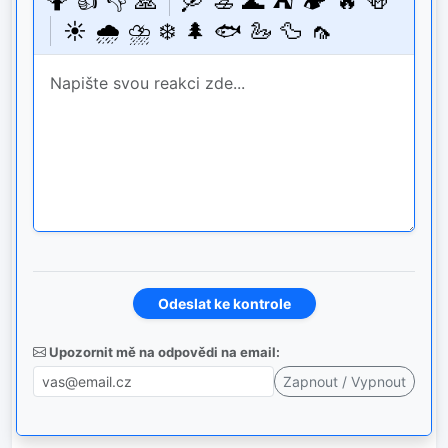
🤷
👍
👎
🙏
🛶
🚣
🌊
⛺
🏕️
🔥
🍻
☀️
🌧️
⛈️
❄️
🌲
🐟
🦢
🦆
🦟
Upozornit mě na odpovědi na email: