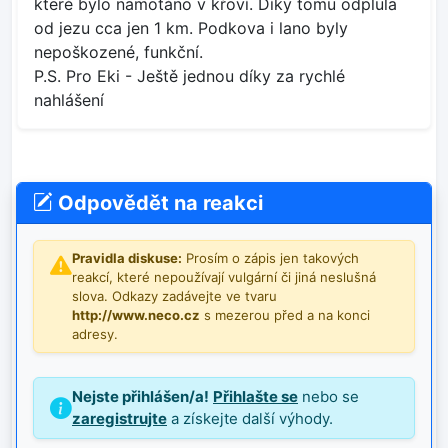
které bylo namotáno v křoví. Díky tomu odplula
od jezu cca jen 1 km. Podkova i lano byly
nepoškozené, funkční.
P.S. Pro Eki - Ještě jednou díky za rychlé
nahlášení
Odpovědět na reakci
Pravidla diskuse:
Prosím o zápis jen takových
reakcí, které nepoužívají vulgární či jiná neslušná
slova. Odkazy zadávejte ve tvaru
http://www.neco.cz
s mezerou před a na konci
adresy.
Nejste přihlášen/a!
Přihlašte se
nebo se
zaregistrujte
a získejte další výhody.