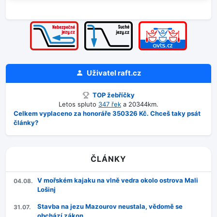
Uživatel
raft.cz
TOP žebříčky
Letos spluto
347 řek
a 20344km.
Celkem vyplaceno za honoráře 350326 Kč. Chceš taky psát
články?
ČLÁNKY
V mořském kajaku na vlně vedra okolo ostrova Mali
04.08.
Lošinj
Stavba na jezu Mazourov neustala, vědomě se
31.07.
obchází zákon