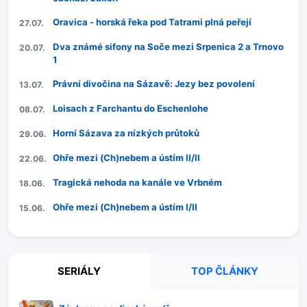
Oravica - horská řeka pod Tatrami plná peřejí
27.07.
Dva známé sifony na Soče mezi Srpenica 2 a Trnovo
20.07.
1
Právní divočina na Sázavě: Jezy bez povolení
13.07.
Loisach z Farchantu do Eschenlohe
08.07.
Horní Sázava za nízkých průtoků
29.06.
Ohře mezi (Ch)nebem a ústím II/II
22.06.
Tragická nehoda na kanále ve Vrbném
18.06.
Ohře mezi (Ch)nebem a ústím I/II
15.06.
SERIÁLY
TOP ČLÁNKY