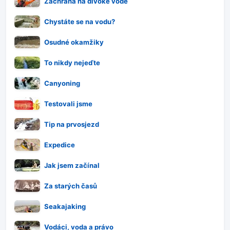
Záchrana na divoké vodě
Chystáte se na vodu?
Osudné okamžiky
To nikdy nejeďte
Canyoning
Testovali jsme
Tip na prvosjezd
Expedice
Jak jsem začínal
Za starých časů
Seakajaking
Vodáci, voda a právo