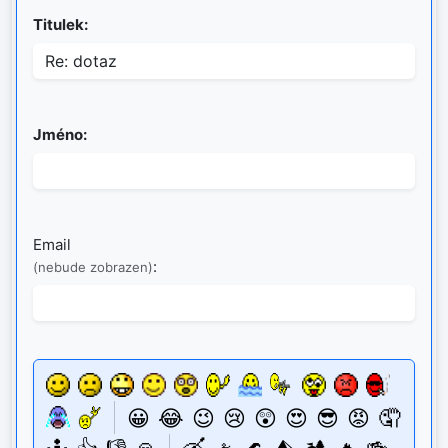
Titulek:
Jméno:
Email
:
(nebude zobrazen)
😀
😂
😉
😢
😲
😍
😎
😡
🤦