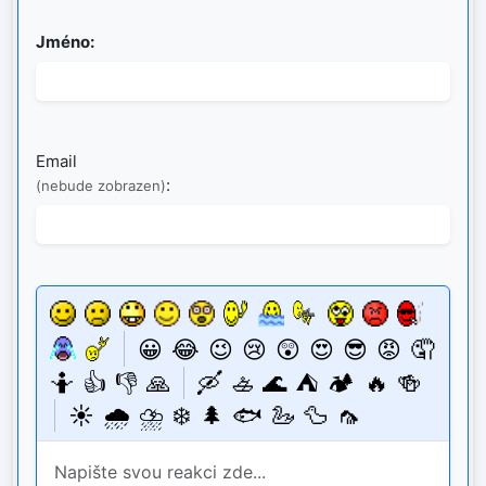
Jméno:
Email
:
(nebude zobrazen)
😀
😂
😉
😢
😲
😍
😎
😡
🤦
🤷
👍
👎
🙏
🛶
🚣
🌊
⛺
🏕️
🔥
🍻
☀️
🌧️
⛈️
❄️
🌲
🐟
🦢
🦆
🦟