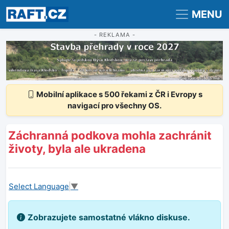
Registrace
Přihlášení
MENU
- REKLAMA -
Mobilní aplikace s 500 řekami z ČR i Evropy s
navigací pro všechny OS.
Záchranná podkova mohla zachránit
životy, byla ale ukradena
Select Language
▼
Zobrazujete samostatné vlákno diskuse.