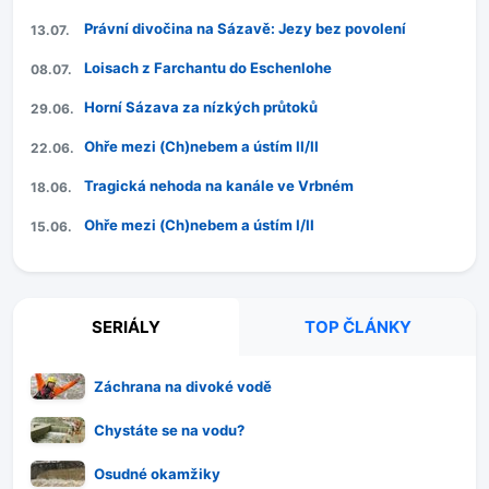
Právní divočina na Sázavě: Jezy bez povolení
13.07.
Loisach z Farchantu do Eschenlohe
08.07.
Horní Sázava za nízkých průtoků
29.06.
Ohře mezi (Ch)nebem a ústím II/II
22.06.
Tragická nehoda na kanále ve Vrbném
18.06.
Ohře mezi (Ch)nebem a ústím I/II
15.06.
SERIÁLY
TOP ČLÁNKY
Záchrana na divoké vodě
Chystáte se na vodu?
Osudné okamžiky