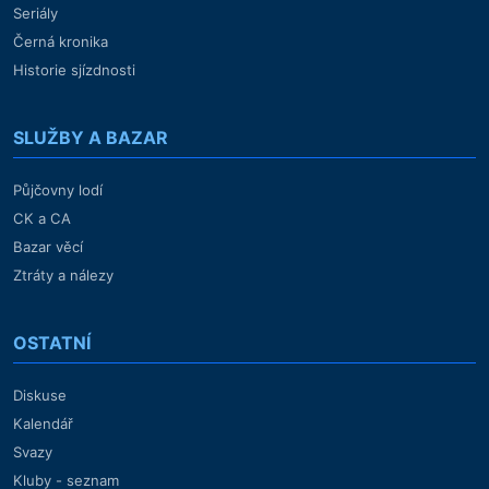
Seriály
Černá kronika
Historie sjízdnosti
SLUŽBY A BAZAR
Půjčovny lodí
CK a CA
Bazar věcí
Ztráty a nálezy
OSTATNÍ
Diskuse
Kalendář
Svazy
Kluby - seznam