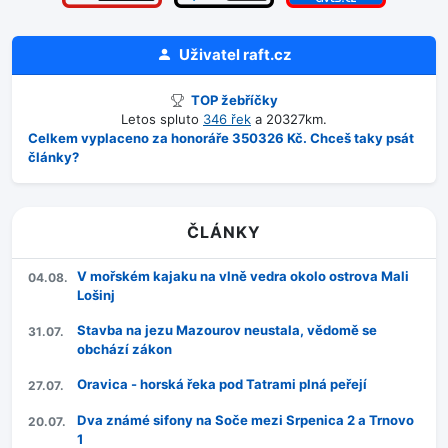
Uživatel
raft.cz
TOP žebříčky
Letos spluto
346 řek
a 20327km.
Celkem vyplaceno za honoráře 350326 Kč. Chceš taky psát
články?
ČLÁNKY
V mořském kajaku na vlně vedra okolo ostrova Mali
04.08.
Lošinj
Stavba na jezu Mazourov neustala, vědomě se
31.07.
obchází zákon
Oravica - horská řeka pod Tatrami plná peřejí
27.07.
Dva známé sifony na Soče mezi Srpenica 2 a Trnovo
20.07.
1