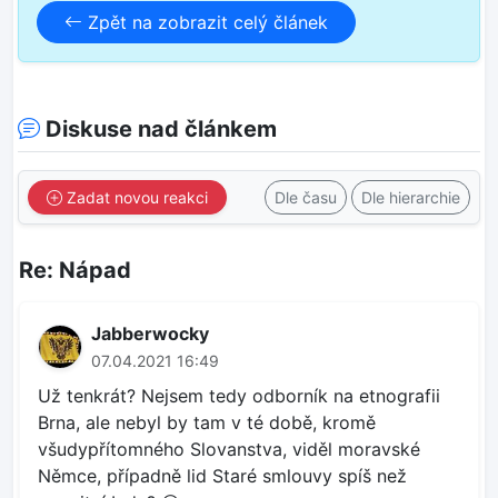
Zpět na zobrazit celý článek
Diskuse nad článkem
Zadat novou reakci
Dle času
Dle hierarchie
Re: Nápad
Jabberwocky
07.04.2021 16:49
Už tenkrát? Nejsem tedy odborník na etnografii
Brna, ale nebyl by tam v té době, kromě
všudypřítomného Slovanstva, viděl moravské
Němce, případně lid Staré smlouvy spíš než