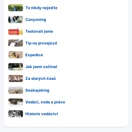
To nikdy nejeďte
Canyoning
Testovali jsme
Tip na prvosjezd
Expedice
Jak jsem začínal
Za starých časů
Seakajaking
Vodáci, voda a právo
Historie vodáctví