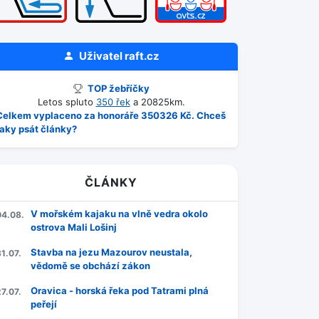
Uživatel
raft.cz
TOP žebříčky
Letos spluto
350 řek
a 20825km.
Celkem vyplaceno za honoráře 350326 Kč. Chceš
taky psát články?
ČLÁNKY
V mořském kajaku na vlně vedra okolo
04.08.
ostrova Mali Lošinj
Stavba na jezu Mazourov neustala,
1.07.
vědomě se obchází zákon
Oravica - horská řeka pod Tatrami plná
7.07.
peřejí