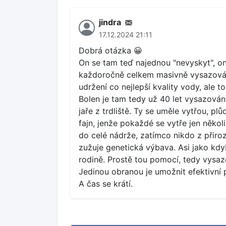
jindra
17.12.2024 21:11
Dobrá otázka 😀
On se tam teď najednou "nevyskyt", on 
každoročně celkem masivně vysazován
udržení co nejlepší kvality vody, ale to 
Bolen je tam tedy už 40 let vysazová
jaře z trdliště. Ty se uměle vytřou, 
fajn, jenže pokaždé se vytře jen někol
do celé nádrže, zatímco nikdo z přiroz
zužuje genetická výbava. Asi jako kdyb
rodině. Prostě tou pomocí, tedy vysa
Jedinou obranou je umožnit efektivní 
A čas se krátí.