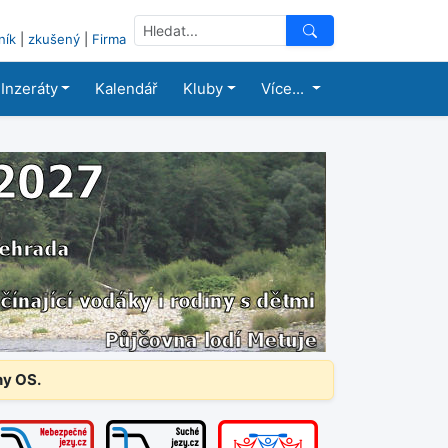
ník
|
zkušený
|
Firma
Inzeráty
Kalendář
Kluby
Více...
ny OS.