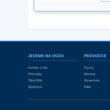
JEDEME NA VODU
PRŮVODCE
Hotline z řek
Čechy
Přehrady
Morava
Tábořiště
Slovensko
Sjízdnost
Itálie