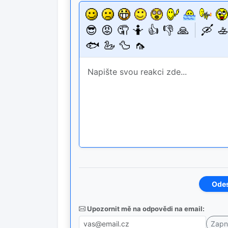
😎
😡
🤦
🤷
👍
👎
🙏
🛶
🚣
🐟
🦢
🦆
🦟
Upozornit mě na odpovědi na email: