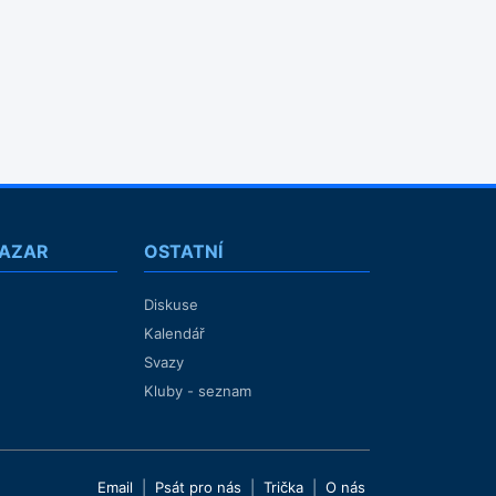
BAZAR
OSTATNÍ
Diskuse
Kalendář
Svazy
Kluby - seznam
Email
|
Psát pro nás
|
Trička
|
O nás