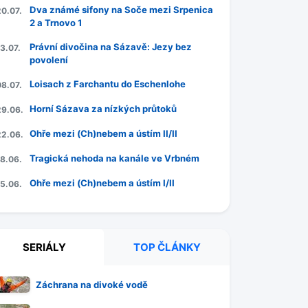
Dva známé sifony na Soče mezi Srpenica
20.07.
2 a Trnovo 1
Právní divočina na Sázavě: Jezy bez
3.07.
povolení
Loisach z Farchantu do Eschenlohe
08.07.
Horní Sázava za nízkých průtoků
29.06.
Ohře mezi (Ch)nebem a ústím II/II
22.06.
Tragická nehoda na kanále ve Vrbném
18.06.
Ohře mezi (Ch)nebem a ústím I/II
15.06.
SERIÁLY
TOP ČLÁNKY
Záchrana na divoké vodě