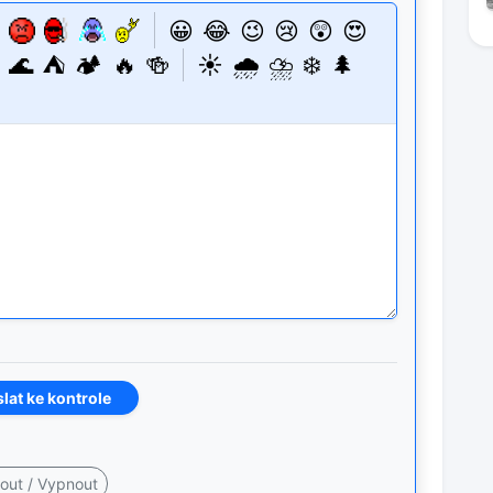
😀
😂
😉
😢
😲
😍
🌊
⛺
🏕️
🔥
🍻
☀️
🌧️
⛈️
❄️
🌲