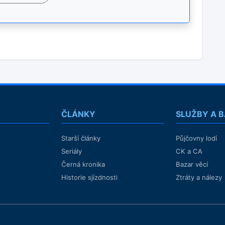
ČLÁNKY
SLUŽBY A 
Starší články
Půjčovny lodí
Seriály
CK a CA
Černá kronika
Bazar věcí
Historie sjízdnosti
Ztráty a nálezy