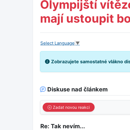
Olympijští vítěz
mají ustoupit b
Select Language
▼
Zobrazujete samostatné vlákno di
Diskuse nad článkem
Zadat novou reakci
Re: Tak nevím...