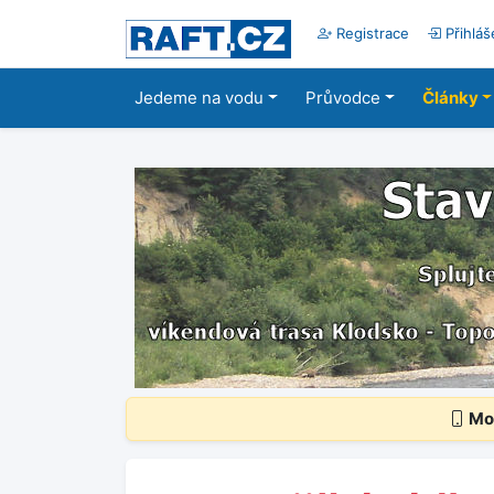
Registrace
Přihláš
Jedeme na vodu
Průvodce
Články
Mob