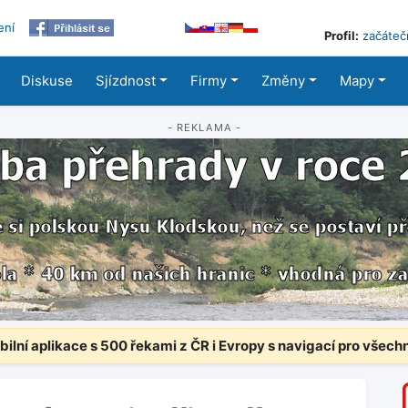
ení
Profil:
začáteč
Diskuse
Sjízdnost
Firmy
Změny
Mapy
- REKLAMA -
ilní aplikace s 500 řekami z ČR i Evropy s navigací pro všech