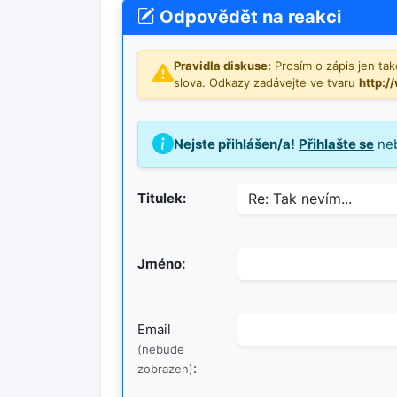
Odpovědět na reakci
Pravidla diskuse:
Prosím o zápis jen tako
slova. Odkazy zadávejte ve tvaru
http:/
Nejste přihlášen/a!
Přihlašte se
ne
Titulek:
Jméno:
Email
(nebude
:
zobrazen)