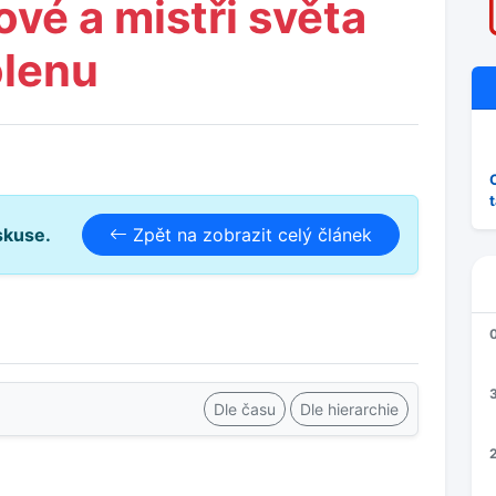
ové a mistři světa
olenu
skuse.
Zpět na zobrazit celý článek
3
Dle času
Dle hierarchie
2