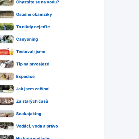
Chystáte se na vodu?
Osudné okamžiky
To nikdy nejeďte
Canyoning
Testovali jsme
Tip na prvosjezd
Expedice
Jak jsem začínal
Za starých časů
Seakajaking
Vodáci, voda a právo
Historie vodáctví