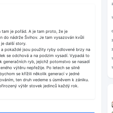
1
tam je pořád. A je tam proto, že je
 do nádrže Švihov. Je tam vysazován kvůli
je další story.
n a pokaždé jsou použity ryby odlovené brzy na
plůdek se odchová a na podzim vysadí. Vypadá to
ik generačních ryb, jejichž potomstvo se nasadí
eného výtěru nepřežije. Po letech se silně
ychom se křížili několik generací v jedné
zováním, ten druh vedeme s úsměvem k zániku.
přirozený výtěr stovek jedinců každý rok.