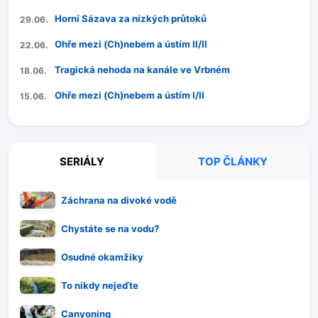
Horní Sázava za nízkých průtoků
29.06.
Ohře mezi (Ch)nebem a ústím II/II
22.06.
Tragická nehoda na kanále ve Vrbném
18.06.
Ohře mezi (Ch)nebem a ústím I/II
15.06.
SERIÁLY
TOP ČLÁNKY
Záchrana na divoké vodě
Chystáte se na vodu?
Osudné okamžiky
To nikdy nejeďte
Canyoning