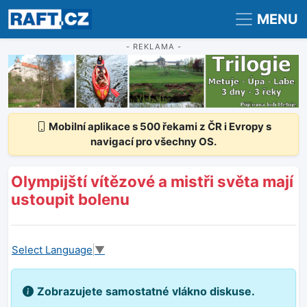
Registrace
Přihlášení
MENU
- REKLAMA -
Mobilní aplikace s 500 řekami z ČR i Evropy s
navigací pro všechny OS.
Olympijští vítězové a mistři světa mají
ustoupit bolenu
Select Language
▼
Zobrazujete samostatné vlákno diskuse.