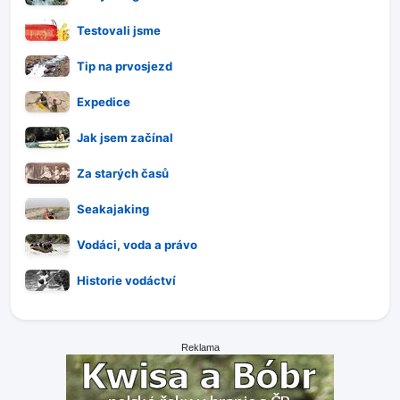
Testovali jsme
Tip na prvosjezd
Expedice
Jak jsem začínal
Za starých časů
Seakajaking
Vodáci, voda a právo
Historie vodáctví
Reklama