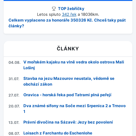
TOP žebříčky
Letos spluto
342 řek
a 18036km.
Celkem vyplaceno za honoráře 350326 Kč. Chceš taky psát
články?
ČLÁNKY
V mořském kajaku na vlně vedra okolo ostrova Mali
04.08.
Lošinj
Stavba na jezu Mazourov neustala, vědomě se
31.07.
obchází zákon
Oravica - horská řeka pod Tatrami plná peřejí
27.07.
Dva známé sifony na Soče mezi Srpenica 2 a Trnovo
20.07.
1
Právní divočina na Sázavě: Jezy bez povolení
13.07.
Loisach z Farchantu do Eschenlohe
08.07.