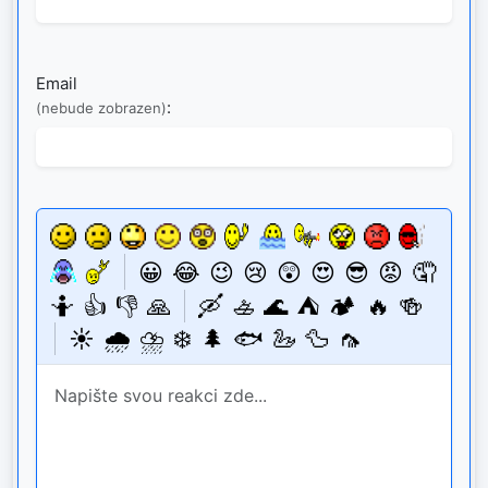
Email
:
(nebude zobrazen)
😀
😂
😉
😢
😲
😍
😎
😡
🤦
🤷
👍
👎
🙏
🛶
🚣
🌊
⛺
🏕️
🔥
🍻
☀️
🌧️
⛈️
❄️
🌲
🐟
🦢
🦆
🦟