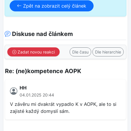
Zpět na zobrazit celý článek
Diskuse nad článkem
Zadat novou reakci
Dle času
Dle hierarchie
Re: (ne)kompetence AOPK
HH
04.01.2025 20:44
V závěru mi dvakrát vypadlo K v AOPK, ale to si
zajisté každý domyslí sám.